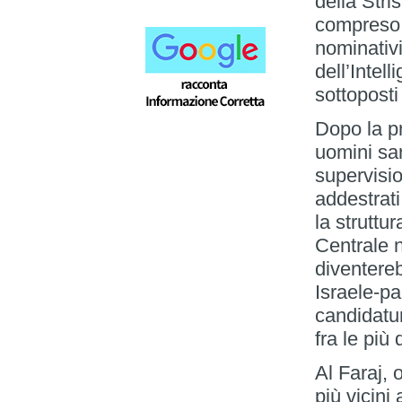
della Stri
compreso f
nominativi
dell’Intel
sottoposti 
Dopo la p
uomini sar
supervisio
addestrati
la struttu
Centrale n
diventere
Israele-pa
candidatu
fra le più 
Al Faraj, 
più vicini