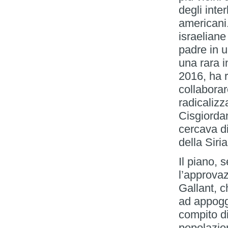
degli inter
americani.
israeliane
padre in 
una rara i
2016, ha r
collaborar
radicalizz
Cisgiordan
cercava di
della Siria
Il piano, 
l’approvaz
Gallant, 
ad appoggi
compito di
popolazion