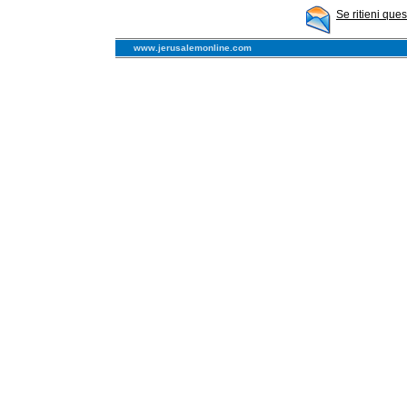
Se ritieni que
www.jerusalemonline.com