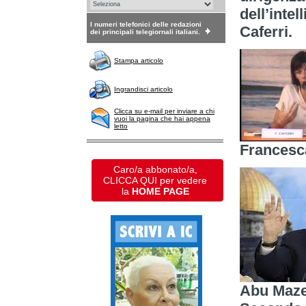
dell’intel
I numeri telefonici delle redazioni
Caferri.
dei principali telegiornali italiani.
Stampa articolo
Ingrandisci articolo
Clicca su e-mail per inviare a chi
vuoi la pagina che hai appena
letto
Francesc
Caro/a abbonato/a,
CLICCA QUI per vedere
la
HOME PAGE
Abu Mazen