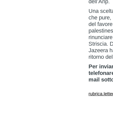
dell’Anp.
Una scelta
che pure,
del favor
palestine
rinunciare
Striscia. 
Jazeera h
ritorno de
Per invia
telefonar
mail sott
rubrica.lett