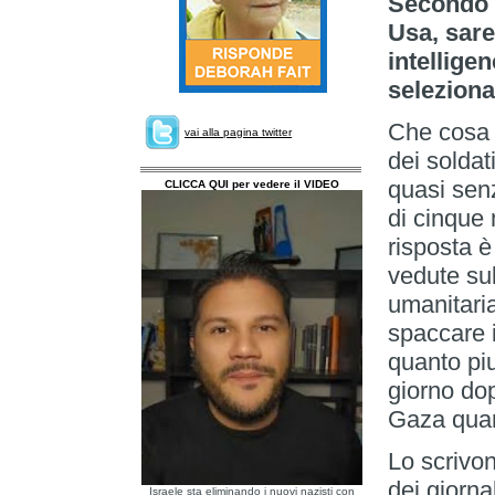
Secondo i
Usa, sare
intellige
seleziona
Che cosa c
vai alla pagina twitter
dei soldat
quasi sen
CLICCA QUI per vedere il VIDEO
di cinque 
risposta è
vedute sul
umanitaria
spaccare i
quanto piu
giorno dop
Gaza quan
Lo scrivon
dei giorna
Israele sta eliminando i nuovi nazisti con