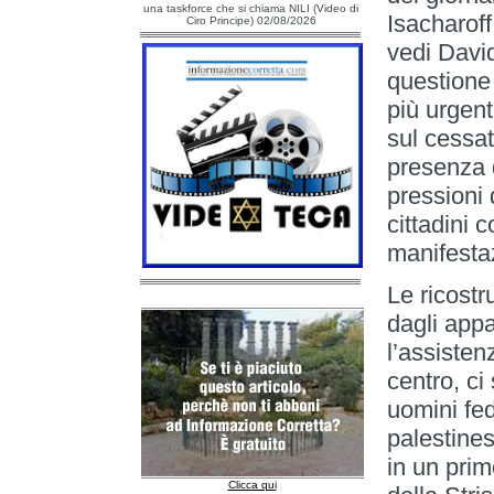
una taskforce che si chiama NILI (Video di
Isacharoff
Ciro Principe) 02/08/2026
vedi Davi
questione 
più urgent
sul cessat
presenza 
pressioni 
cittadini c
manifesta
Le ricostr
dagli appa
l’assisten
centro, ci
uomini fed
palestine
in un pri
Clicca qui