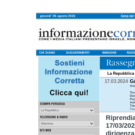
giovedi` 06 agosto 2026
CHI SIAMO
SUGGERIMENTI
IMMAGINI
RASS
La Repubblica
17.03.2024
Ga
Ana
Tes
Dat
Pag
Aut
Tit
Fat
Riprend
17/03/202
dirigenza