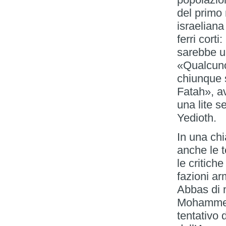
del primo
israelian
ferri corti
sarebbe u
«Qualcuno
chiunque 
Fatah», a
una lite s
Yedioth.
In una chi
anche le t
le critich
fazioni a
Abbas di 
Mohammed 
tentativo d