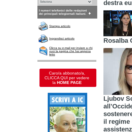
destra e
I numeri telefonici delle redazioni
dei principali telegiornali italiani.
Stampa articolo
Ingrandisci articolo
Rosalba C
Clicca su e-mail per inviare a chi
vuoi la pagina che hai appena
letto
Caro/a abbonato/a,
CLICCA QUI per vedere
la
HOME PAGE
Ljubov S
all’Occid
sostenere
il regime
assistenz