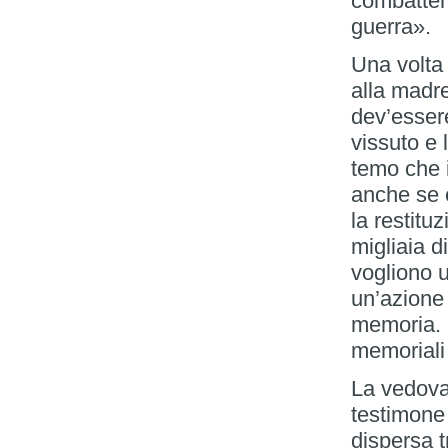
combattere
guerra».
Una volta
alla madr
dev’esser
vissuto e 
temo che 
anche se è
la restituz
migliaia d
vogliono 
un’azione
memoria. 
memoriali 
La vedova
testimone 
dispersa t