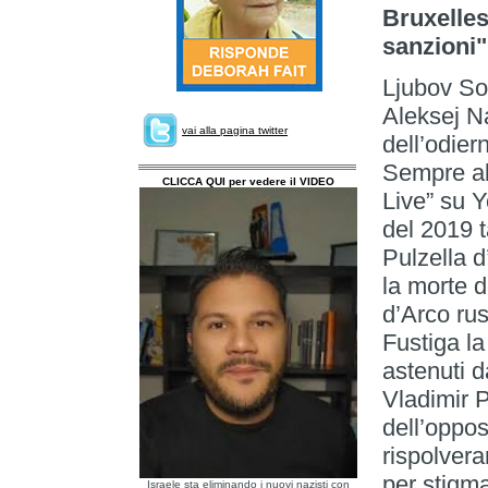
Bruxelles
sanzioni"
Ljubov So
Aleksej N
vai alla pagina twitter
dell’odie
Sempre al 
CLICCA QUI per vedere il VIDEO
Live” su 
del 2019 
Pulzella d
la morte d
d’Arco rus
Fustiga la
astenuti d
Vladimir P
dell’oppos
rispolvera
per stigma
Israele sta eliminando i nuovi nazisti con