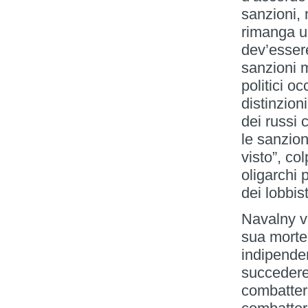
sanzioni, 
rimanga u
dev’esser
sanzioni m
politici oc
distinzion
dei russi
le sanzion
visto”, co
oligarchi 
dei lobbis
Navalny v
sua morte
indipende
succedere
combatter