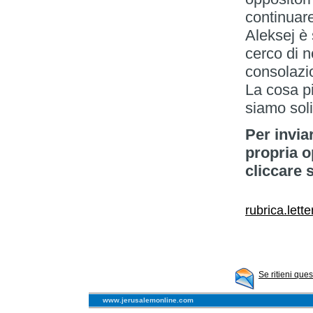
continuare
Aleksej è 
cerco di n
consolazio
La cosa pi
siamo soli
Per invia
propria o
cliccare 
rubrica.lett
Se ritieni que
www.jerusalemonline.com