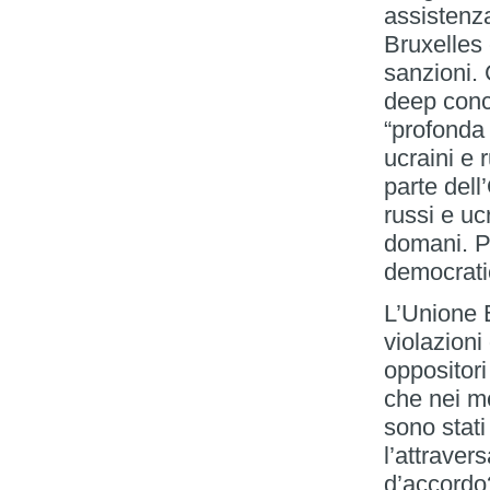
assistenza
Bruxelles
sanzioni.
deep conce
“profonda
ucraini e 
parte dell
russi e uc
domani. Pe
democrati
L’Unione E
violazioni
oppositori
che nei me
sono stati 
l’attraver
d’accordo