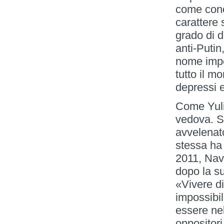
come cono
carattere 
grado di d
anti-Puti
nome impo
tutto il m
depressi e
Come Yuli
vedova. S
avvelenato
stessa ha 
2011, Nav
dopo la s
«Vivere d
impossibi
essere nel
oppositori