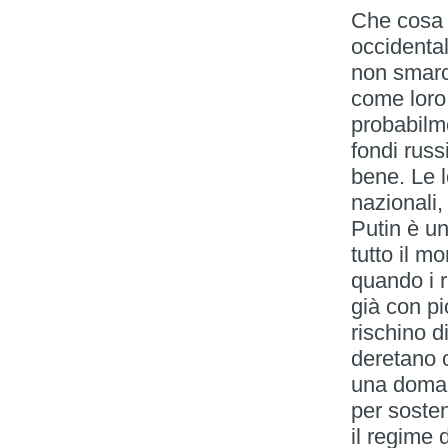
Che cosa v
occidental
non smarc
come loro 
probabilme
fondi rus
bene. Le l
nazionali,
Putin è un
tutto il 
quando i r
già con pi
rischino di
deretano o
una doman
per sosten
il regime 