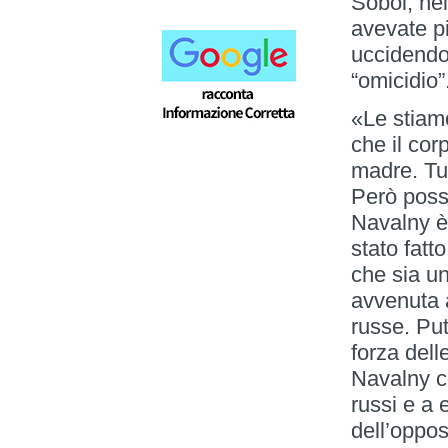
Sobol, nei
avevate pi
uccidendo
“omicidio
«Le stiamo
che il co
madre. Tu
Però poss
Navalny è
stato fatt
che sia u
avvenuta 
russe. Pu
forza dell
Navalny co
russi e a 
dell’oppo