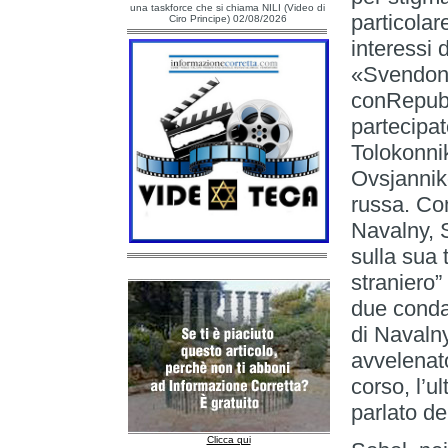
una taskforce che si chiama NILI (Video di
particolar
Ciro Principe) 02/08/2026
interessi 
«Svendono
conRepubb
partecipat
Tolokonnik
Ovsjannik
russa. Come
Navalny, S
sulla sua 
straniero”
due conda
di Navalny
avvelenato
corso, l’ul
parlato de
Clicca qui