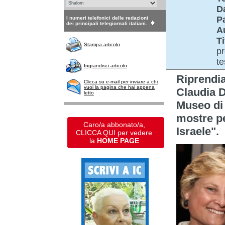
D
P
I numeri telefonici delle redazioni
dei principali telegiornali italiani.
A
Ti
Stampa articolo
pr
te
Ingrandisci articolo
Riprend
Clicca su e-mail per inviare a chi
vuoi la pagina che hai appena
Claudia D
letto
Museo di
mostre pe
Caro/a abbonato/a,
Israele".
CLICCA QUI per vedere
la
HOME PAGE