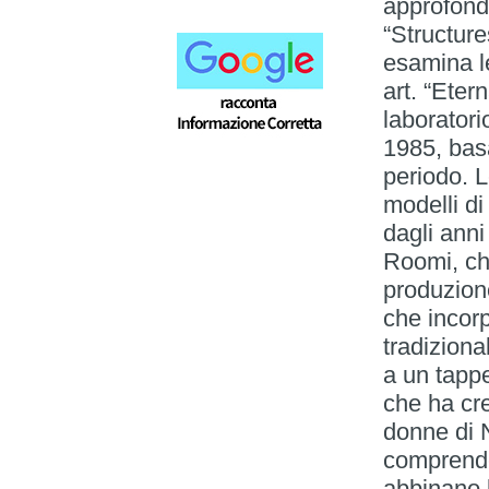
approfond
“Structure
esamina le
art. “Eter
laborator
1985, basat
periodo. L
modelli di
dagli anni
Roomi, che
produzione
che incorp
tradiziona
a un tappe
che ha cr
donne di 
comprende
abbinano 