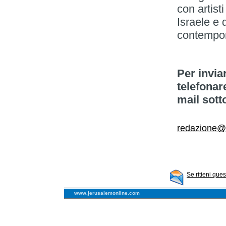
con artist
Israele e 
contempo
Per invia
telefonar
mail sott
redazione@
Se ritieni que
www.jerusalemonline.com