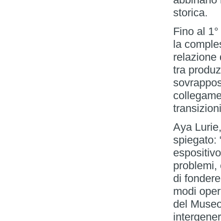
storica.
Fino al 1
la comple
relazione 
tra produz
sovrapposi
collegamen
transizioni
Aya Lurie,
spiegato: 
espositivo
problemi, 
di fondere
modi opere
del Museo
intergener