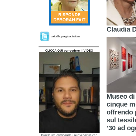
Claudia 
vai alla pagina twitter
CLICCA QUI per vedere il VIDEO
Museo di 
cinque mo
offrendo 
sul tessil
’30 ad og
Israele sta eliminando i nuovi nazisti con