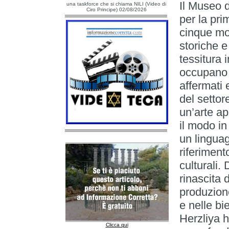
Il Museo 
una taskforce che si chiama NILI (Video di
Ciro Principe) 02/08/2026
per la pri
cinque mos
storiche e
tessitura 
occupano l
affermati 
del settor
un’arte ap
il modo in
un lingua
riferiment
culturali.
rinascita d
produzione
e nelle bi
Herzliya h
Clicca qui