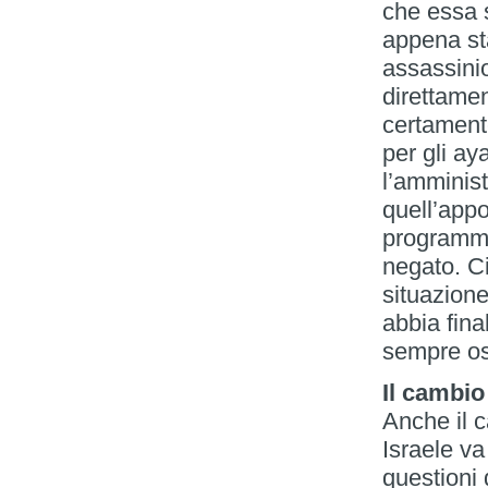
che essa s
appena sta
assassini
direttame
certament
per gli ay
l’amminis
quell’appo
programma
negato. Ci 
situazione
abbia fin
sempre osp
Il cambio
Anche il 
Israele va
questioni 