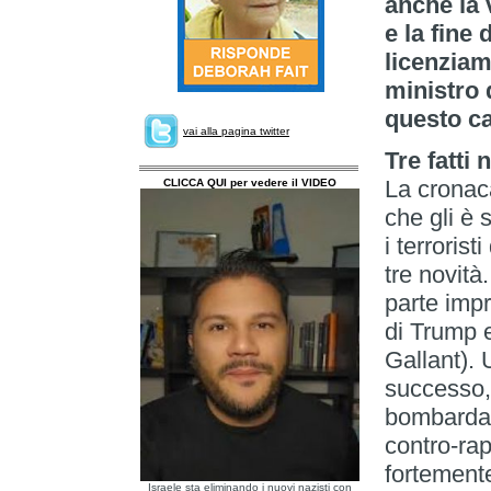
anche la 
e la fine
licenziam
ministro 
questo c
vai alla pagina twitter
Tre fatti 
La cronaca
CLICCA QUI per vedere il VIDEO
che gli è 
i terroris
tre novità
parte impr
di Trump e
Gallant). 
successo, 
bombardam
contro-rap
fortemente
Israele sta eliminando i nuovi nazisti con