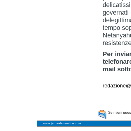
delicatiss
governati
delegittim
tempo sop
Netanyahu
resistenze
Per invia
telefonar
mail sott
redazione@
Se ritieni que
www.jerusalemonline.com