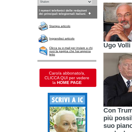
I numeri telefonici delle redazioni
dei principali telegiornali italiani.
Stampa articolo
Ingrandisci articolo
Ugo Volli
Clicca su e-mail per inviare a chi
vuoi la pagina che hai appena
letto
Caro/a abbonato/a,
CLICCA QUI per vedere
la
HOME PAGE
Con Trum
più possi
suo piano