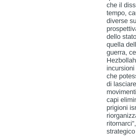
che il di
tempo, ca
diverse su
prospettiv
dello stat
quella del
guerra, c
Hezbollah p
incursioni
che potes
di lasciar
movimenti t
capi elimi
prigioni i
riorganizz
ritornarci
strategico