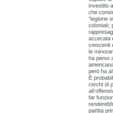
investito 
che consid
“legione s
coloniali;
rappresagl
accecata e
crescenti 
le minoran
ha perso a
americana
però ha al
È probabil
cerchi di 
all’offens
far funzi
renderebbe
partita pr