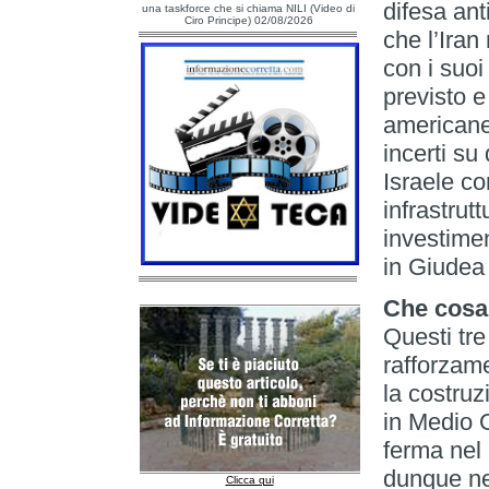
difesa ant
una taskforce che si chiama NILI (Video di
Ciro Principe) 02/08/2026
che l’Iran
con i suoi
previsto e
americane
incerti su
Israele con
infrastrut
investimen
in Giudea 
Che cosa
Questi tre
rafforzame
la costruz
in Medio 
ferma nel 
dunque nel
Clicca qui