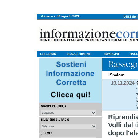
domenica 09 agosto 2026
CHI SIAMO
SUGGERIMENTI
IMMAGINI
RASS
Shalom
10.11.2024
A
T
T
Riprend
Volli dal
dopo l’el