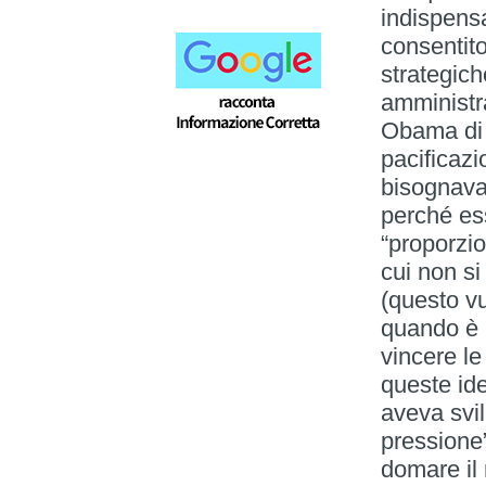
indispens
consentito
strategich
amministra
Obama di 
pacificazi
bisognava
perché ess
“proporzio
cui non si
(questo vu
quando è p
vincere l
queste id
aveva svil
pressione”
domare il 