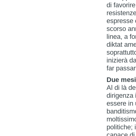
di favorir
resistenz
espresse d
scorso an
linea, a fo
diktat ame
soprattut
inizierà d
far passar
Due mesi 
Al di là de
dirigenza 
essere in 
banditism
moltissimo
politiche;
capace di 