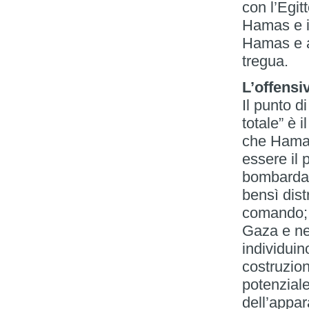
con l’Egit
Hamas e i
Hamas e a
tregua.
L’offensi
Il punto d
totale” è 
che Hamas
essere il
bombardar
bensì dist
comando; a
Gaza e ne
individuin
costruzioni
potenziale
dell’appar