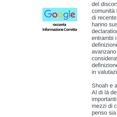
del discor
comunità L
di recente
hanno susc
declarati
entrambi i
definizion
avanzano 
considerat
definizion
in valutazi
Shoah e a
Al di là d
importanti
mezzi di c
penso sia 