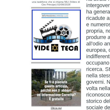
una taskforce che si chiama NILI (Video di
intergover
Ciro Principe) 02/08/2026
ha generat
ricadute a
e numerosi
propria, n
produrre a
all'odio a
europea, c
indifferent
occupano 
ricerca. 
nella stes
governi. 
volta nella
riconosco
storico d
sociale de
Clicca qui