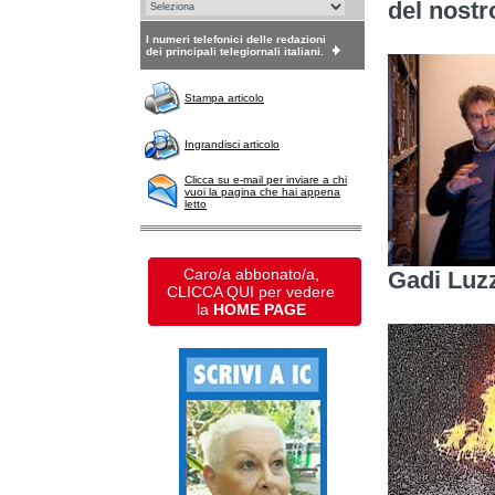
del nostr
I numeri telefonici delle redazioni
dei principali telegiornali italiani.
Stampa articolo
Ingrandisci articolo
Clicca su e-mail per inviare a chi
vuoi la pagina che hai appena
letto
Caro/a abbonato/a,
Gadi Luz
CLICCA QUI per vedere
la
HOME PAGE