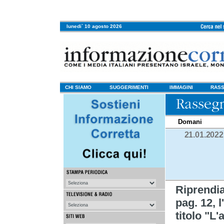
lunedi` 10 agosto 2026
CHI SIAMO
SUGGERIMENTI
IMMAGINI
RASS
Domani
21.01.2022
Riprend
pag. 12, 
titolo "L