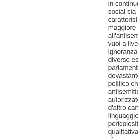
in continu
social sia
caratterist
maggiore r
all'antise
vuoi a liv
ignoranza, 
diverse es
parlamenta
devastante
politico ch
antisemiti
autorizzat
d'altro ca
linguaggi
pericolosi
qualitativ