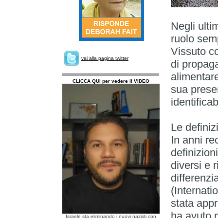
Negli ulti
ruolo semp
Vissuto c
vai alla pagina twitter
di propaga
alimentare
CLICCA QUI per vedere il VIDEO
sua prese
identificab
Le definiz
In anni re
definizion
diversi e 
differenzi
(Internat
stata appr
ha avuto m
Israele sta eliminando i nuovi nazisti con