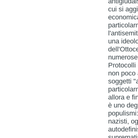
antigiudai
cui si agg
economica
particolar
l'antisemi
una ideolo
dell'Ottoc
numerose l
Protocolli
non poco 
soggetti "a
particolar
allora e f
è uno degl
populismi:
nazisti, o
autodefini
suprematis