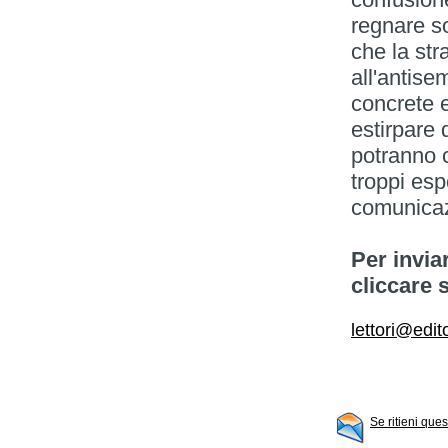
regnare so
che la str
all'antise
concrete e
estirpare 
potranno 
troppi esp
comunicaz
Per invia
cliccare 
lettori@edit
Se ritieni que