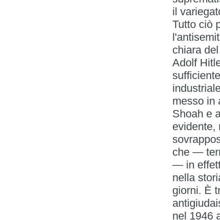
il variega
Tutto ciò
l'antisemi
chiara del
Adolf Hitl
sufficient
industrial
messo in a
Shoah e a
evidente,
sovrappos
che — ter
— in effet
nella stor
giorni. È 
antigiudai
nel 1946 a