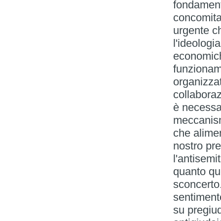
fondamenta
concomita
urgente ch
l'ideologi
economich
funzionam
organizzat
collaborazi
è necessar
meccanism
che alime
nostro pre
l'antisemi
quanto qu
sconcerto.
sentimento
su pregiud