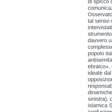
di spicco 
comunicazi
Osservator
tal senso 
intervista
strumento 
davvero un
complesso,
popolo it
antisemita
ebraico», 
ideate dal
opposizio
responsabi
dinamiche 
sinistra),
islamica S
confusion