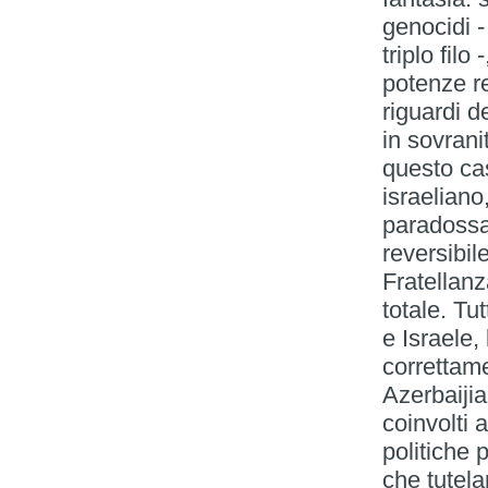
genocidi -
triplo filo
potenze re
riguardi de
in sovrani
questo ca
israeliano,
paradossal
reversibil
Fratellanz
totale. Tu
e Israele,
correttame
Azerbaijia
coinvolti 
politiche 
che tutel