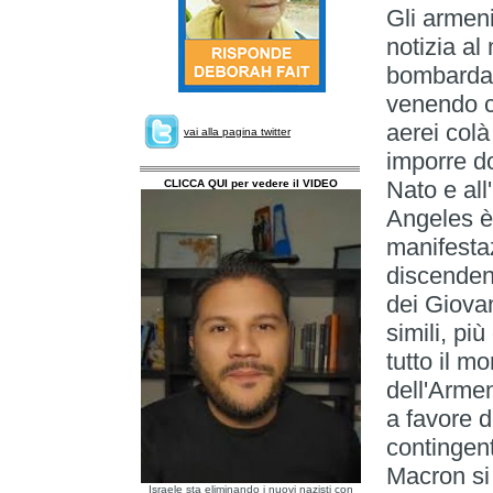
Gli armeni
notizia a
bombardat
venendo c
aerei colà
vai alla pagina twitter
imporre d
Nato e all
CLICCA QUI per vedere il VIDEO
Angeles è
manifestaz
discendent
dei Giovan
simili, pi
tutto il m
dell'Arme
a favore d
contingent
Macron si 
Israele sta eliminando i nuovi nazisti con