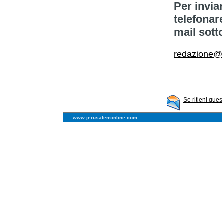
Per invia
telefonar
mail sott
redazione@l
Se ritieni que
www.jerusalemonline.com