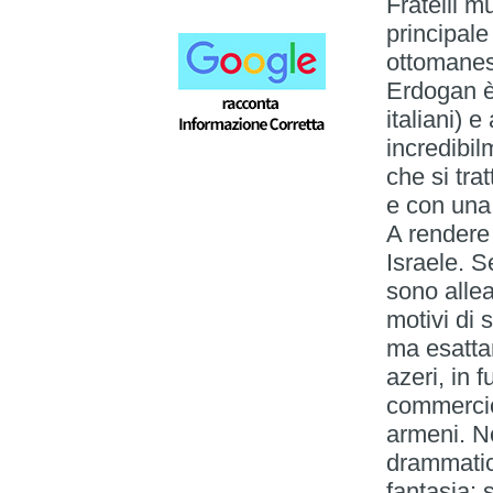
Fratelli m
principale
ottomanes
Erdogan è 
italiani) 
incredibi
che si tra
e con una 
A rendere 
Israele. S
sono allea
motivi di 
ma esattam
azeri, in 
commercio
armeni. Non
drammatic
fantasia: 