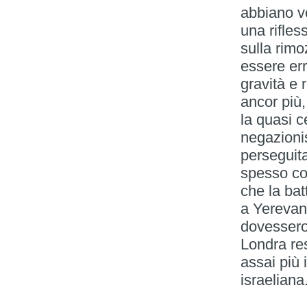
abbiano ve
una rifles
sulla rim
essere er
gravità e 
ancor più,
la quasi c
negazioni
perseguita
spesso co
che la ba
a Yerevan
dovessero
Londra re
assai più 
israeliana