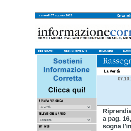
venerdi 07 agosto 2026
CHI SIAMO
SUGGERIMENTI
IMMAGINI
RASS
La Verità
07.10
Riprendi
a pag. 16,
sogna l'i