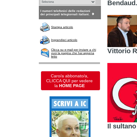
Bendaud
I numeri telefonici delle redazioni
dei principali telegiornali italiani.
Stampa articolo
Ingrandisci articolo
Vittorio 
Clicca su e-mail per inviare a chi
vuoi la pagina che hai appena
letto
Caro/a abbonato/a,
CLICCA QUI per vedere
la
HOME PAGE
Il sultan