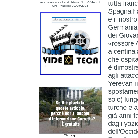
tutta fran
una taskforce che si chiama NILI (Video di
Ciro Principe) 02/08/2026
Spagna ha 
e il nostr
Germania 
dei Giovan
«rossore
a centinaia
che ospit
è dimostr
agli attac
Yerevan ri
spostament
solo) lung
turche e 
già anni fa
dagli yazid
dell'Occid
Clicca qui