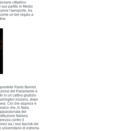
giovane cittadino-
 suo partito in Medio
ranne l'aeroporto, ha
a come un bel regalo a
ine.
estelle Paolo Bernini,
nzione del Parlamento e
to in un cattivo giudizio
ashington iniziano, dopo
nesi. Ciò che stupisce è
aico che, in Italia,
 appassionata del
tituzione Italiana
erezza contro il
mo) sia i neo fascisti del
 universitario di estrema