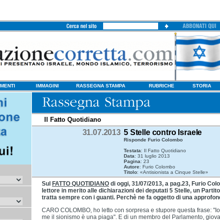
MENTI
IMMAGINI
RASSEGNA STAMPA
RUBRICHE
STORIA
Il Fatto Quotidiano
31.07.2013
5 Stelle contro Israele
Risponde Furio Colombo
Testata
: Il Fatto Quotidiano
Data
: 31 luglio 2013
Pagina
: 23
Autore
: Furio Colombo
Titolo
: «Antisionista a Cinque Stelle»
Sul
FATTO QUOTIDIANO
di oggi, 31/07/2013, a pag.23, Furio Co
lettore in merito alle dichiarazioni dei deputati 5 Stelle, un Partit
tratta sempre con i guanti. Perchè ne fa oggetto di una approfon
CARO COLOMBO, ho letto con sorpresa e stupore questa frase: "Io 
me il sionismo è una piaga". E di un membro del Parlamento, giova