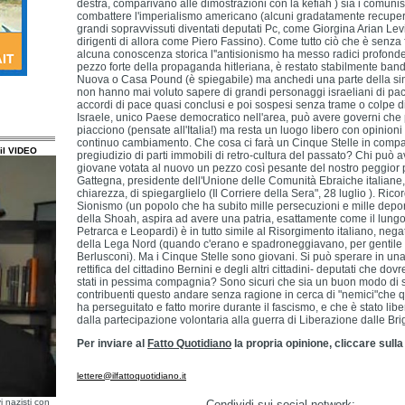
destra, comparivano alle dimostrazioni con la kefiah ) sia i comuni
combattere l'imperialismo americano (alcuni gradatamente recupera
grandi sopravvissuti diventati deputati Pc, come Giorgina Arian Lev
dirigenti di allora come Piero Fassino). Come tutto ciò che è senz
alcuna conoscenza storica l''antisionismo ha messo radici profonde,
pezzo forte della propaganda hitleriana, è restato stabilmente band
Nuova o Casa Pound (è spiegabile) ma anchedi una parte della sinist
non hanno mai voluto sapere di grandi personaggi israeliani di pac
accordi di pace quasi conclusi e poi sospesi senza trame o colpe di 
Israele, unico Paese democratico nell'area, può avere governi che
piacciono (pensate all'Italia!) ma resta un luogo libero con opinioni
continuo cambiamento. Che cosa ci farà un Cinque Stelle in compa
il VIDEO
pregiudizio di parti immobili di retro-cultura del passato? Chi può 
giovane votata al nuovo un pezzo così pesante del nostro peggio
Gattegna, presidente dell'Unione delle Comunità Ebraiche italiane,
chiarezza, di spiegarglielo (Il Corriere della Sera", 28 luglio ). Ric
Sionismo (un popolo che ha subito mille persecuzioni e mille deporta
della Shoah, aspira ad avere una patria, esattamente come il lungo 
Petrarca e Leopardi) è in tutto simile al Risorgimento italiano, nega
della Lega Nord (quando c'erano e spadroneggiavano, per gentile
Berlusconi). Ma i Cinque Stelle sono giovani. Si può sperare in una 
rettifica del cittadino Bernini e degli altri cittadini- deputati che do
stati in pessima compagnia? Sono sicuri che sia un buon modo di s
contribuenti questo andare senza ragione in cerca di "nemici"che 
ha perseguitato e fatto morire durante il fascismo, e che è stato li
dalla partecipazione volontaria alla guerra di Liberazione dalle Br
Per inviare al
Fatto Quotidiano
la propria opinione, cliccare sulla
lettere@ilfattoquotidiano.it
i nazisti con
Condividi sui social network: