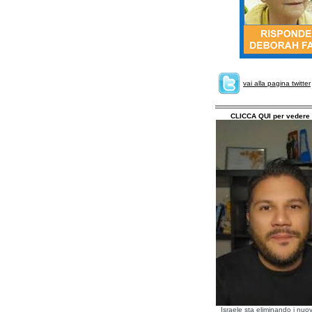
vai alla pagina twitter
CLICCA QUI per vedere 
Israele sta eliminando i nuov