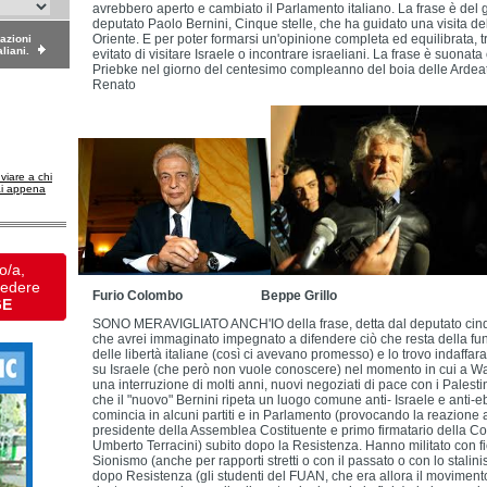
avrebbero aperto e cambiato il Parlamento italiano. La frase è del 
deputato Paolo Bernini, Cinque stelle, che ha guidato una visita del
Oriente. E per poter formarsi un'opinione completa ed equilibrata, t
dazioni
aliani.
evitato di visitare Israele o incontrare israeliani. La frase è suonat
Priebke nel giorno del centesimo compleanno del boia delle Ardeat
Renato
nviare a chi
ai appena
o/a,
vedere
Furio Colombo Beppe Grillo
GE
SONO MERAVIGLIATO ANCH'IO della frase, detta dal deputato cinqu
che avrei immaginato impegnato a difendere ciò che resta della fu
delle libertà italiane (così ci avevano promesso) e lo trovo indaffara
su Israele (che però non vuole conoscere) nel momento in cui a W
una interruzione di molti anni, nuovi negoziati di pace con i Palesti
che il "nuovo" Bernini ripeta un luogo comune anti- Israele e anti-ebr
comincia in alcuni partiti e in Parlamento (provocando la reazione
presidente della Assemblea Costituente e primo firmatario della Cos
Umberto Terracini) subito dopo la Resistenza. Hanno militato con fi
Sionismo (anche per rapporti stretti o con il passato o con lo stalinis
dopo Resistenza (gli studenti del FUAN, che era allora il movimento