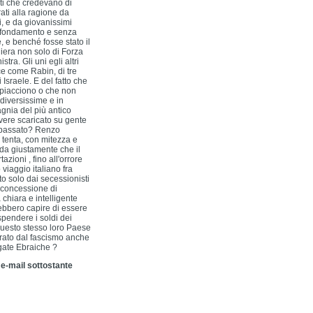
sti che credevano di
ti alla ragione da
i, e da giovanissimi
a fondamento e senza
 e benché fosse stato il
iera non solo di Forza
ra. Gli uni egli altri
e come Rabin, di tre
Israele. E del fatto che
 piacciono o che non
 diversissime e in
gnia del più antico
avere scaricato su gente
r passato? Renzo
 tenta, con mitezza e
orda giustamente che il
zioni , fino all'orrore
viaggio italiano fra
to solo dai secessionisti
 concessione di
chiara e intelligente
vrebbero capire di essere
pendere i soldi dei
questo stesso loro Paese
berato dal fascismo anche
igate Ebraiche ?
 e-mail sottostante