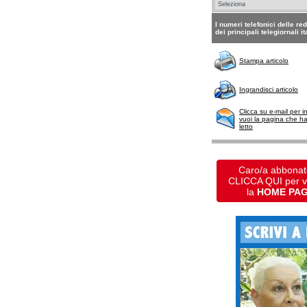
I numeri telefonici delle re
dei principali telegiornali it
Stampa articolo
Ingrandisci articolo
Clicca su e-mail per i
vuoi la pagina che h
letto
Caro/a abbonat
CLICCA QUI per 
la
HOME PA