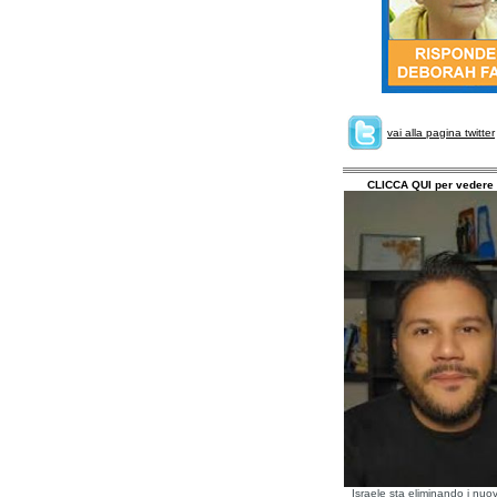
vai alla pagina twitter
CLICCA QUI per vedere 
Israele sta eliminando i nuov