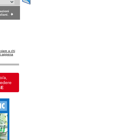
dazioni
aliani.
nviare a chi
ai appena
o/a,
vedere
GE