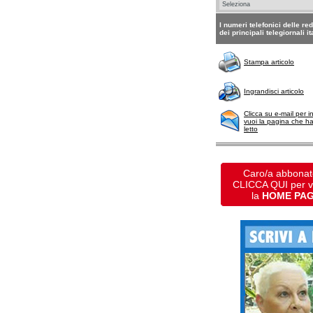
I numeri telefonici delle re
dei principali telegiornali it
Stampa articolo
Ingrandisci articolo
Clicca su e-mail per i
vuoi la pagina che h
letto
Caro/a abbonat
CLICCA QUI per 
la
HOME PA