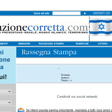
MENTI
IMMAGINI
RASSEGNA STAMPA
RUBRICHE
STORIA
..
Testata
:
Autore
:
Titolo
: «»
Condividi sui social network:
Se ritieni questa pagina importante, mandala a tutti i tuoi amici