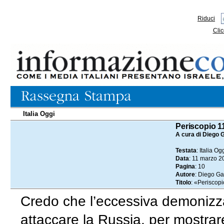
Riduci
Clic
Italia Oggi
11.03.2023
Periscopio 1
A cura di Diego G
Testata
: Italia Og
Data
: 11 marzo 2
Pagina
: 10
Autore
: Diego Ga
Titolo
: «Periscop
Credo che l’eccessiva demonizza
attaccare la Russia, per mostrar