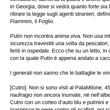
in Georgia, dove si vedrà quanto forte sia
ritirare la legge sugli agenti stranieri, de
Flammini, il Foglio.
Putin non incontra anima viva. Non usa inte
sicurezza travestiti una volta da pescatori,
feriti in ospedale. Ecco che su un letto, i
con la quale Putin è appena andato a cacc
I generali non sanno che le battaglie le vin
[Cutro]. Non si sono visti al PalaMilone, 4
naufragio non ancora inumate, né nell’alberg
Cutro con un corteo d’auto blu e pulmini e 
inasprisce le pene contro gli scafisti, poi 