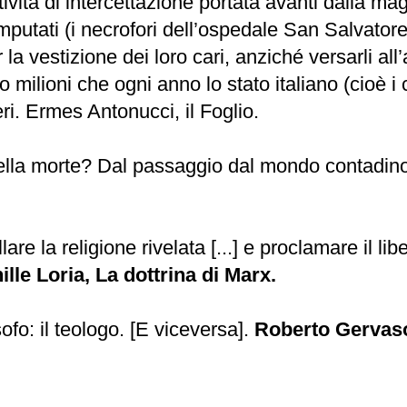
ttività di intercettazione portata avanti dalla 
 imputati (i necrofori dell’ospedale San Salvator
la vestizione dei loro cari, anziché versarli all
milioni che ogni anno lo stato italiano (cioè i 
eri. Ermes Antonucci, il Foglio.
della morte? Dal passaggio dal mondo contadin
 la religione rivelata [...] e proclamare il lib
ille Loria, La dottrina di Marx.
ofo: il teologo. [E viceversa].
Roberto Gervas