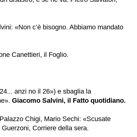
lvini: «Non c’è bisogno. Abbiamo mandato
ne Canettieri, il Foglio.
4... anzi no il 26») e sbaglia la
ane».
Giacomo Salvini, il Fatto quotidiano.
i Palazzo Chigi, Mario Sechi: «Scusate
a Guerzoni, Corriere della sera.