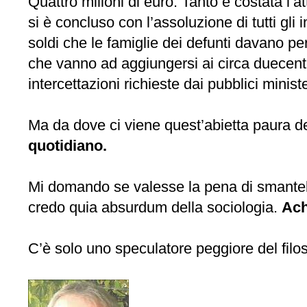
Quattro milioni di euro. Tanto è costata l’a
si è concluso con l’assoluzione di tutti gli
soldi che le famiglie dei defunti davano per 
che vanno ad aggiungersi ai circa duecento 
intercettazioni richieste dai pubblici minist
Ma da dove ci viene quest’abietta paura 
quotidiano.
Mi domando se valesse la pena di smantellare
credo quia absurdum della sociologia.
Ach
C’è solo uno speculatore peggiore del filos