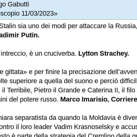
go Gabutti
iscopio 11/03/2023»
talin sia uno dei modi per attaccare la Russia,
adimir Putin.
 intreccio, è un cruciverba.
Lytton Strachey.
 gittata» e per finire la precisazione dell’avven
te superiore a quella del suono e perciò difficili
l Terribile, Pietro il Grande e Caterina II, il fil
gini del potere russo.
Marco Imarisio, Corriere
chiara separatista da quando la Moldavia è diven
ontro il loro leader Vadim Krasnoselsky e accus
o è parte della strategia del Cremlino della gue