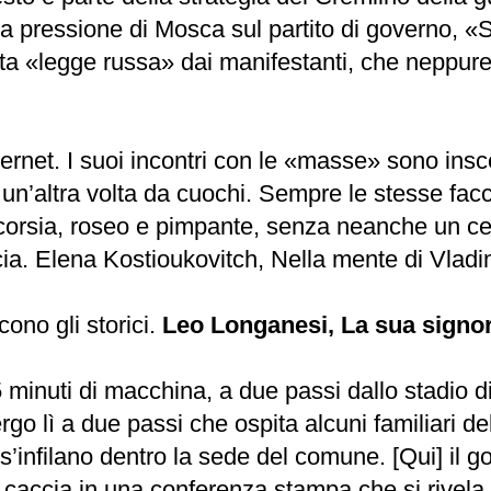
 la pressione di Mosca sul partito di governo,
finita «legge russa» dai manifestanti, che neppur
rnet. I suoi incontri con le «masse» sono insce
 un’altra volta da cuochi. Sempre le stesse facc
n corsia, roseo e pimpante, senza neanche un ce
ia. Elena Kostioukovitch, Nella mente di Vladim
cono gli storici.
Leo Longanesi, La sua signor
5 minuti di macchina, a due passi dallo stadio 
o lì a due passi che ospita alcuni familiari dell
s’infilano dentro la sede del comune. [Qui] il g
si caccia in una conferenza stampa che si rivela 