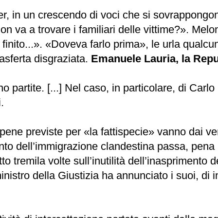
r, in un crescendo di voci che si sovrappongono. [
n va a trovare i familiari delle vittime?». Melo
finito...». «Doveva farlo prima», le urla qualcun
asferta disgraziata.
Emanuele Lauria, la Repu
partite. [...] Nel caso, in particolare, di Carlo 
.
 pene previste per «la fattispecie» vanno dai ven
nto dell’immigrazione clandestina passa, pena
tto tremila volte sull’inutilità dell’inaspriment
nistro della Giustizia ha annunciato i suoi, di