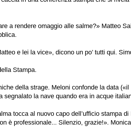
are a rendere omaggio alle salme?» Matteo Sa
bblica.
teo e lei la vice», dicono un po’ tutti qui. Simo
 della Stampa.
iche della strage. Meloni confonde la data («il 2
«Ha segnalato la nave quando era in acque itali
calma tocca al nuovo capo dell’ufficio stampa d
non è professionale... Silenzio, grazie!». Monic