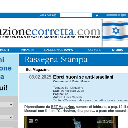
MENTI
IMMAGINI
RASSEGNA STAMPA
RUBRICHE
STORIA
Bet Magazine
08.02.2025
Ebrei buoni se anti-israeliani
Commento di Ester Moscati
Testata
: Bet Magazine
Data
: 08 febbraio 2025
Pagina
: 12
Autore
: Ester Moscati
Titolo
: «'Carissimo, dica pure… a patto che accusi e rinn
Riprendiamo da
BET Magazine,
numero di febbraio, a pag. 12, i
Moscati con il titolo "Carissimo, dica pure… a patto che accusi e