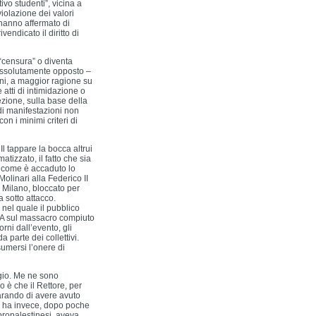
ivo studenti”, vicina a
iolazione dei valori
hanno affermato di
endicato il diritto di
“censura” o diventa
assolutamente opposto –
oni, a maggior ragione su
e atti di intimidazione o
ezione, sulla base della
di manifestazioni non
n i minimi criteri di
l tappare la bocca altrui
izzato, il fatto che sia
, come è accaduto lo
linari alla Federico II
i Milano, bloccato per
a sotto attacco.
 nel quale il pubblico
VA sul massacro compiuto
orni dall’evento, gli
parte dei collettivi.
umersi l’onere di
ggio. Me ne sono
 è che il Rettore, per
arando di avere avuto
s ha invece, dopo poche
propalestinesi, aveva