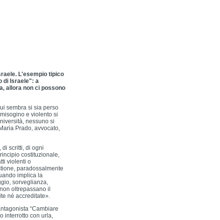
Israele. L'esempio tipico
 di Israele": a
, allora non ci possono
 cui sembra si sia perso
 misogino e violento si
università, nessuno si
 Maria Prado, avvocato,
di scritti, di ogni
rincipio costituzionale,
ti violenti o
uestione, paradossalmente
 Quando implica la
ggio, sorveglianza,
 non oltrepassano il
ite né accreditate».
 antagonista “Cambiare
o interrotto con urla,