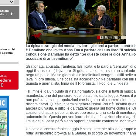
dazioni
aliani.
La tipica strategia dei media: invitare gli ebrei a parlare contro 
nviare a chi
è Damilano che invita Anna Foa a parlare del suo libro "Il suicidio
ai appena
conclusione Damilano ha detto “Se queste cose le dice Anna Foa
accusare di antisemitismo”.
Strattonata, abusata, fraintesa, falsificata: è la parola “censura”, di
oggi il senso e il (dis)valore. Si grida alla censura se a un cantante
o/a,
nega un palco. Ma se giornalisti e intellettuali vengono zittiti nelle 
leva in loro difesa. Che cosa sta accadendo? Ne parliamo con Iuri
vedere
giurista e giornalista, firma de Il Riformista, Il Foglio e Linkiesta.
GE
«Il limite è, da un punto di vista normativo, sia che si tratti di musica, 
manifestazione del pensiero, quello stabilito dalla legge. Fermo il p
non può trattarsi di propalazioni che istighino alla commissione di at
discriminatori. Questo in termini generalissimi. Poi c’è un’altra q
ancora più vasta, e difficile da trattare: quella sul fronte culturale.
cessione di spazi pubblici, dovrebbe esserci una sorta di monitora
autocontrollo. Questo per verificare che manifestazioni che magari
limite della liceità però siano opportunamente contenute, non favor
Un caso di censura/boicottaggio è stato il recente blitz del gruppo
rotta” all’incontro pro-vita alla Statale, lo scorso 26 novembre: hann