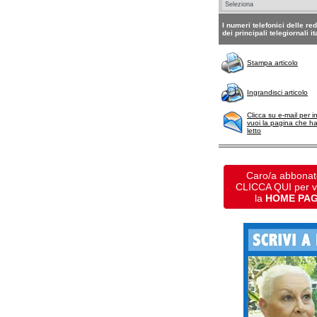
I numeri telefonici delle re
dei principali telegiornali it
Stampa articolo
Ingrandisci articolo
Clicca su e-mail per i
vuoi la pagina che h
letto
Caro/a abbonat
CLICCA QUI per 
la
HOME PA