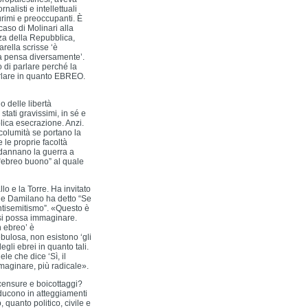
alisti e intellettuali
urimi e preoccupanti. È
 caso di Molinari alla
nza della Repubblica,
rella scrisse ‘è
 la pensa diversamente’.
 di parlare perché la
arlare in quanto EBREO.
o delle libertà
stati gravissimi, in sé e
lica esecrazione. Anzi.
ncolumità se portano la
e le proprie facoltà
ndannano la guerra a
 “ebreo buono” al quale
o e la Torre. Ha invitato
one Damilano ha detto “Se
ntisemitismo”. «Questo è
si possa immaginare.
n ebreo’ è
bulosa, non esistono ‘gli
gli ebrei in quanto tali.
le che dice ‘Sì, il
maginare, più radicale».
censure e boicottaggi?
aducono in atteggiamenti
, quanto politico, civile e