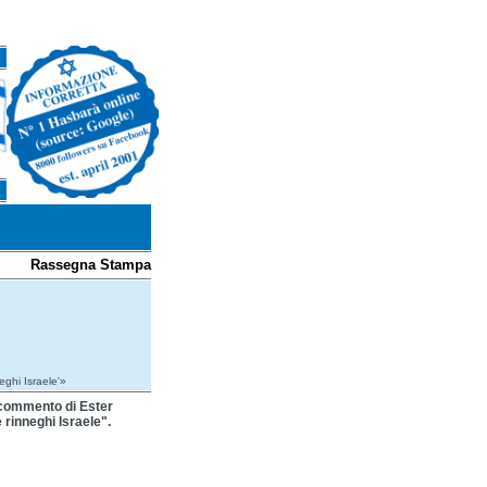
Rassegna Stampa
eghi Israele'»
l commento di Ester
 rinneghi Israele".