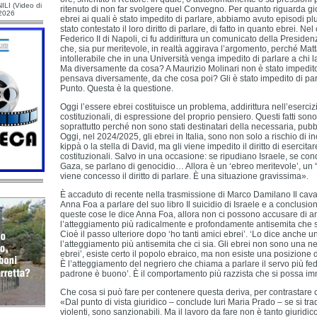
ILI (Video di
ritenuto di non far svolgere quel Convegno. Per quanto riguarda giorn
/2026
ebrei ai quali è stato impedito di parlare, abbiamo avuto episodi pl
stato contestato il loro diritto di parlare, di fatto in quanto ebrei. Nel
Federico II di Napoli, ci fu addirittura un comunicato della Preside
che, sia pur meritevole, in realtà aggirava l’argomento, perché Matta
intollerabile che in una Università venga impedito di parlare a chi
Ma diversamente da cosa? A Maurizio Molinari non è stato impedito
pensava diversamente, da che cosa poi? Gli è stato impedito di p
Punto. Questa è la questione.
Oggi l’essere ebrei costituisce un problema, addirittura nell’esercizi
costituzionali, di espressione del proprio pensiero. Questi fatti sono 
soprattutto perché non sono stati destinatari della necessaria, pubb
Oggi, nel 2024/2025, gli ebrei in Italia, sono non solo a rischio di i
kippà o la stella di David, ma gli viene impedito il diritto di esercitar
costituzionali. Salvo in una occasione: se ripudiano Israele, se co
Gaza, se parlano di genocidio… Allora è un ‘ebreo meritevole’, un
viene concesso il diritto di parlare. È una situazione gravissima».
È accaduto di recente nella trasmissione di Marco Damilano Il cavall
Anna Foa a parlare del suo libro Il suicidio di Israele e a conclusi
queste cose le dice Anna Foa, allora non ci possono accusare di a
l’atteggiamento più radicalmente e profondamente antisemita che 
Cioè il passo ulteriore dopo ‘ho tanti amici ebrei’. ‘Lo dice anche u
l’atteggiamento più antisemita che ci sia. Gli ebrei non sono una ne
ebrei’, esiste certo il popolo ebraico, ma non esiste una posizione de
È l’atteggiamento del negriero che chiama a parlare il servo più fede
padrone è buono’. È il comportamento più razzista che si possa im
Che cosa si può fare per contenere questa deriva, per contrastare 
«Dal punto di vista giuridico – conclude Iuri Maria Prado – se si tr
violenti, sono sanzionabili. Ma il lavoro da fare non è tanto giuridico