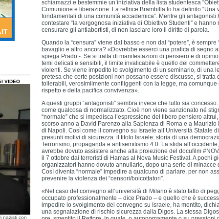
schiamazzi e bestemmie un’iniziativa della lista studentesca “Obiett
Comunione e liberazione. La rettrice Brambilla lo ha definito “Una v
fondamentali di una comunità accademica”. Mentre gli antagonisti 
contestare “la vergognosa iniziativa di Obiettivo Studenti” e hanno riv
censurare gli antiabortisti, di non lasciare loro il diritto di parola.
Quando la “censura” viene dal basso e non dal “potere”, è sempre 
bavaglio e altro ancora? «Dovrebbe esserci una pratica di segno 
spiega Prado -. Se si tratta di manifestazioni di pensiero e di opini
temi delicati e sensibili, il limite invalicabile è quello del commetter
violenti. Se viene impedito lo svolgimento di un seminario, di una l
pretesa che certe posizioni non possano essere discusse, si tratta 
il VIDEO
tollerabili, verosimilmente confliggenti con la legge, ma comunque co
rispetto e della pacifica convivenza».
A questi gruppi “antagonisti” sembra invece che tutto sia concesso. I
come qualcosa di normalizzato. Cioè non viene sanzionato né stigmat
“normale” che si impedisca l’espressione del libero pensiero altrui
scorso anno a David Parenzo alla Sapienza di Roma e a Maurizio Mo
di Napoli. Così come il convegno su Israele all’Università Statale d
presunti motivi di sicurezza: il titolo Israele: storia di una democrazi
Terrorismo, propaganda e antisemitismo 4.0. La sfida all’occidente,
avrebbe dovuto assistere anche alla proiezione del docufilm #NO
il 7 ottobre dai terroristi di Hamas al Nova Music Festival. A pochi gi
organizzatori hanno dovuto annullarlo, dopo una serie di minacce da 
Così diventa “normale” impedire a qualcuno di parlare, per non ass
prevenire la violenza dei “censori/boicottatori”.
«Nel caso del convegno all’università di Milano è stato fatto di pe
occupato professionalmente – dice Prado – e quello che è successo
impedire lo svolgimento del convegno su Israele, ha mentito, dichi
una segnalazione di rischio sicurezza dalla Digos. La stessa Digo
i nazisti con
ore, smentito il Rettore. In quale, o autonomamente o su pressioni 