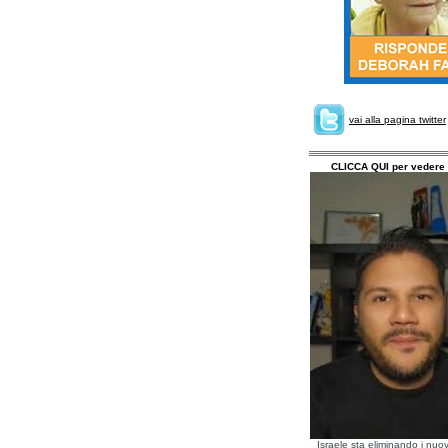
vai alla pagina twitter
CLICCA QUI per vedere 
Israele sta eliminando i nuov