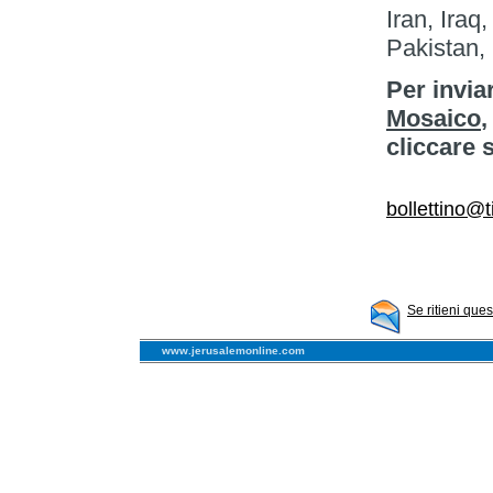
Iran, Iraq
Pakistan,
Per invia
Mosaico
,
cliccare 
bollettino@ti
Se ritieni que
www.jerusalemonline.com