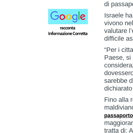
di passapo
Israele h
vivono nel
valutare l
difficile a
“Per i citt
Paese, si
considera
dovessero 
sarebbe di
dichiarato
Fino alla 
maldivian
passaporto
maggioran
tratta di: