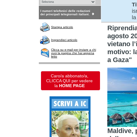
Ti
is
I numeri telefonici delle redazioni
dei principali telegiornali italiani.
la
Riprendi
Stampa articolo
agosto 20
Ingrandisci articolo
vietano l’
Clicca su e-mail per inviare a chi
motivo: l
vuoi la pagina che hai appena
letto
a Gaza"
Caro/a abbonato/a,
CLICCA QUI per vedere
la
HOME PAGE
Maldive, 