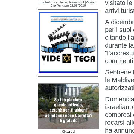
visitato l
una taskforce che si chiama NILI (Video di
Ciro Principe) 02/08/2026
arrivi turist
A dicembr
per i suoi 
citando l’
durante l
“l’accresc
commenti p
Sebbene I
le Maldive,
autorizzati
Domenica 2
israeliano
compresi q
recarsi al
ha annunci
Clicca qui