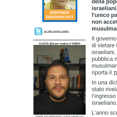
della pop
israelian
l'unico p
non accet
musulma
vai alla pagina twitter
Il governo
CLICCA QUI per vedere il VIDEO
di vietare
israeliani,
pubblica 
musulmana
riporta il
T
In una dic
stato rive
l’ingresso
israeliano
L’anno sco
Israele sta eliminando i nuovi nazisti con