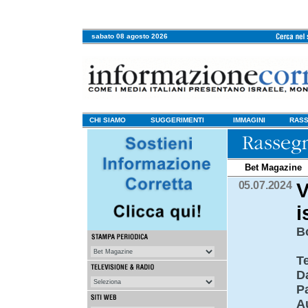
sabato 08 agosto 2026
CHI SIAMO
SUGGERIMENTI
IMMAGINI
RASS
Bet Magazine
05.07.2024
V
i
B
T
D
P
A