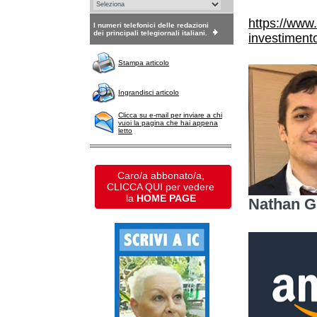
https://www
I numeri telefonici delle redazioni
dei principali telegiornali italiani.
investimento
Stampa articolo
Ingrandisci articolo
Clicca su e-mail per inviare a chi
vuoi la pagina che hai appena
letto
Caro/a abbonato/a,
CLICCA QUI per vedere
la
HOME PAGE
Nathan G