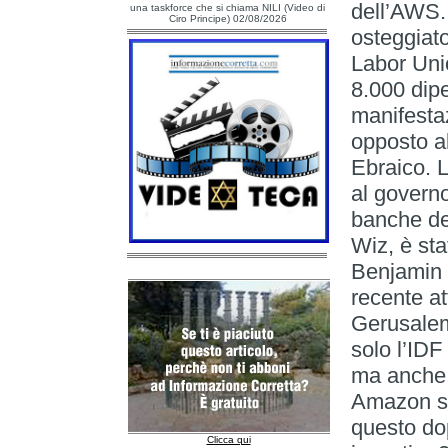
dell’AWS. 
una taskforce che si chiama NILI (Video di
Ciro Principe) 02/08/2026
osteggiat
Labor Unio
8.000 dip
manifesta
opposto al
Ebraico. L
al governo
banche de
Wiz, è sta
Benjamin N
recente at
Gerusalem
solo l’IDF
ma anche 
Amazon st
questo dop
Clicca qui