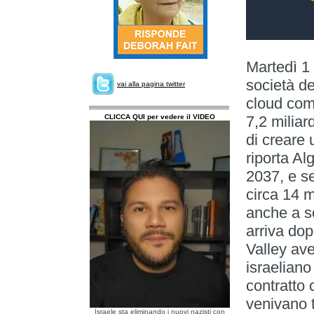
Martedì 1
società d
vai alla pagina twitter
cloud com
CLICCA QUI per vedere il VIDEO
7,2 miliard
di creare
riporta Al
2037, e s
circa 14 m
anche a so
arriva dop
Valley ave
israeliano
contratto c
venivano tr
Israele sta eliminando i nuovi nazisti con