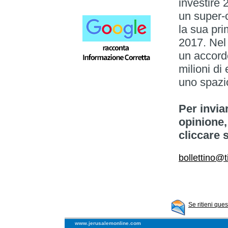
investire 
un super-
la sua pri
2017. Nel 
un accordo
milioni di 
uno spazio
Per invia
opinione,
cliccare 
bollettino@ti
Se ritieni que
www.jerusalemonline.com