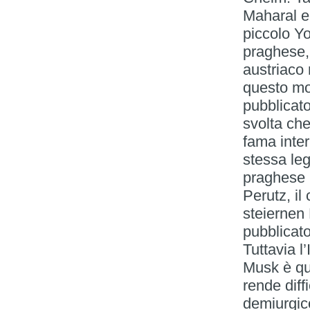
Maharal e
piccolo Yo
praghese, 
austriaco
questo mo
pubblicato
svolta ch
fama inte
stessa leg
praghese 
Perutz, il
steiernen 
pubblicato
Tuttavia l
Musk è qu
rende diff
demiurgic