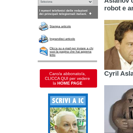
Aslanov co
robot e a
I numeri telefonici delle redazioni
dei principali telegiornali italiani.
Stampa articolo
Ingrandisci articolo
Clicca su e-mail per inviare a chi
vuoi la pagina che hai appena
letto
Cyril Asl
Caro/a abbonato/a,
CLICCA QUI per vedere
la
HOME PAGE