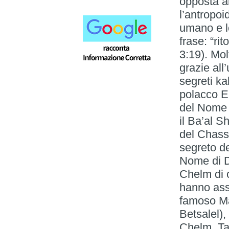
opposta al
l’antropo
umano e lo
frase: “ri
3:19). Mol
grazie all
segreti ka
polacco E
del Nome 
il Ba’al S
del Chass
segreto d
Nome di D
Chelm di c
hanno ass
famoso Ma
Betsalel)
Chelm. Tan