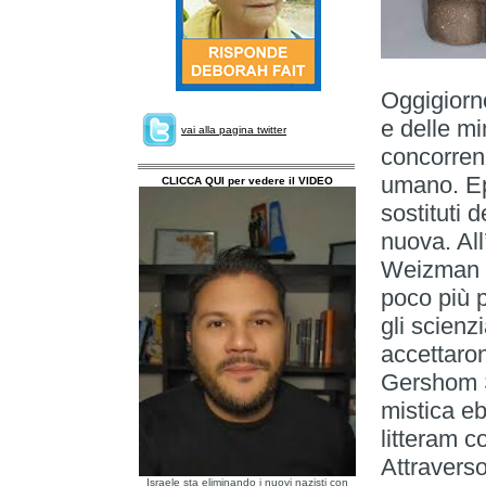
Oggigiorno
e delle m
vai alla pagina twitter
concorrenz
umano. Ep
CLICCA QUI per vedere il VIDEO
sostituti 
nuova. All’
Weizman d
poco più 
gli scienz
accettaro
Gershom S
mistica eb
litteram c
Attravers
Israele sta eliminando i nuovi nazisti con