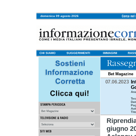
domenica 09 agosto 2026
CHI SIAMO
SUGGERIMENTI
IMMAGINI
RASS
Bet Magazine
07.06.2023
In
G
Ana
Tes
Dat
Pag
Aut
Tit
Riprend
giugno 20