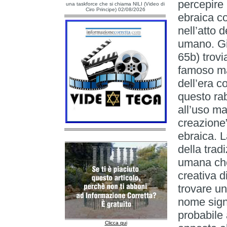
percepire 
una taskforce che si chiama NILI (Video di
Ciro Principe) 02/08/2026
ebraica c
nell’atto 
umano. Gi
65b) trov
famoso ma
dell’era 
questo ra
all’uso ma
creazione”,
ebraica. L
della tradi
umana che
creativa d
trovare un
nome signi
probabile 
Clicca qui