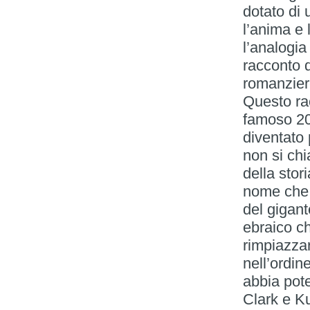
dotato di 
l’anima e 
l’analogia 
racconto d
romanziere
Questo rac
famoso 20
diventato 
non si ch
della stor
nome che 
del gigant
ebraico c
rimpiazzar
nell’ordin
abbia pote
Clark e Ku