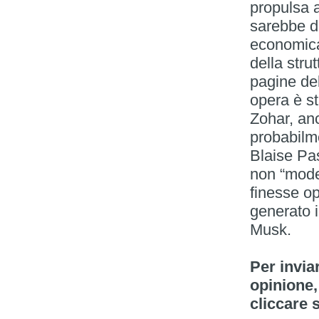
propulsa a
sarebbe di
economica
della stru
pagine del
opera è s
Zohar, anc
probabilm
Blaise Pa
non “model
finesse op
generato in
Musk.
Per invia
opinione,
cliccare 