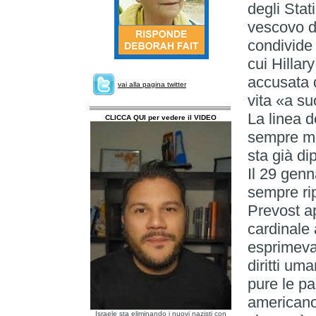
degli Stat
vescovo di
condivide
cui Hillar
accusata d
vai alla pagina twitter
vita «a su
La linea d
CLICCA QUI per vedere il VIDEO
sempre mol
sta già d
Il 29 genn
sempre rip
Prevost ap
cardinale 
esprimeva
diritti um
pure le pa
americano
Israele sta eliminando i nuovi nazisti con