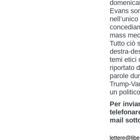
domenicano
Evans son
nell’unico 
concediamo
mass medi
Tutto ciò 
destra-dest
temi etic
riportato d
parole dur
Trump-Van
un politico
Per invia
telefonar
mail sott
lettere@libe