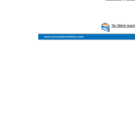
Se ritieni que
www.jerusalemonline.com