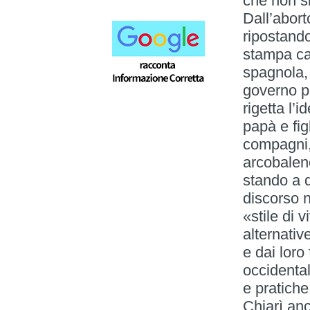
che non s
Dall’abort
ripostando
stampa cat
spagnola, 
governo p
rigetta l’
papà e fig
compagni,
arcobaleno
stando a q
discorso 
«stile di 
alternati
e dai loro 
occidenta
e pratiche
Chiarì anc