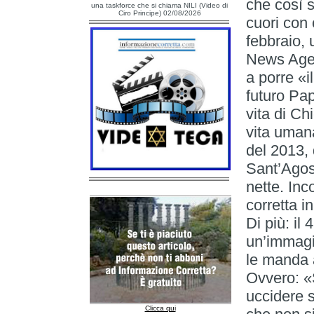
che così s
una taskforce che si chiama NILI (Video di
Ciro Principe) 02/08/2026
cuori con
febbraio, 
News Agenc
a porre «il
futuro Pa
vita di C
vita uman
del 2013, 
Sant’Agost
nette. Inco
corretta i
Di più: il
un’immagi
le manda a
Ovvero: «
uccidere s
Clicca qui