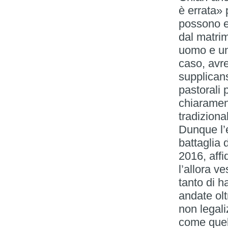
è errata»
possono e
dal matrim
uomo e un
caso, avr
supplicans
pastorali
chiarament
tradiziona
Dunque l’e
battaglia 
2016, affi
l’allora v
tanto di h
andate olt
non legali
come quell