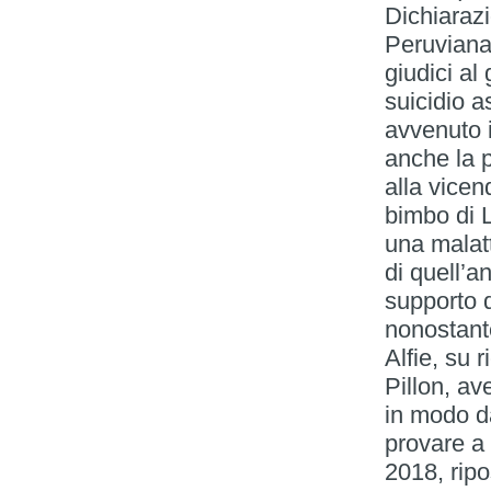
Dichiaraz
Peruviana 
giudici al
suicidio a
avvenuto i
anche la p
alla vicen
bimbo di 
una malatt
di quell’a
supporto d
nonostante
Alfie, su 
Pillon, av
in modo d
provare a 
2018, ripo