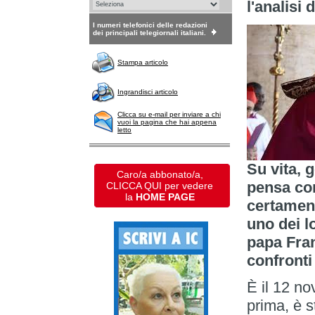
l'analisi
I numeri telefonici delle redazioni
dei principali telegiornali italiani.
Stampa articolo
Ingrandisci articolo
Clicca su e-mail per inviare a chi
vuoi la pagina che hai appena
letto
Su vita, 
Caro/a abbonato/a,
pensa co
CLICCA QUI per vedere
la
HOME PAGE
certament
uno dei l
papa Fran
confronti
È il 12 n
prima, è s