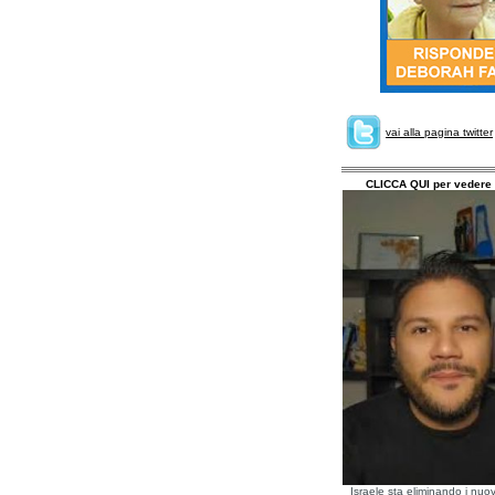
vai alla pagina twitter
CLICCA QUI per vedere 
Israele sta eliminando i nuov