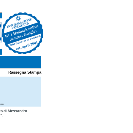
Rassegna Stampa
nni»
nto di Alessandro
".