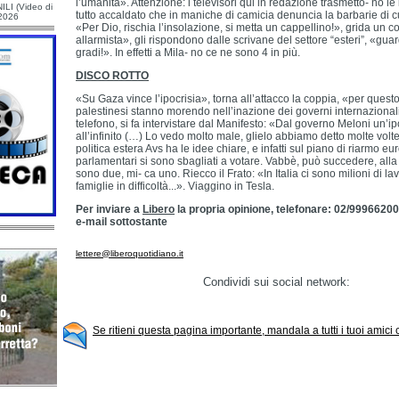
l’umanità». Attenzione: i televisori qui in redazione trasmetto- no l
ILI (Video di
tutto accaldato che in maniche di camicia denuncia la barbarie di c
/2026
«Per Dio, rischia l’insolazione, si metta un cappellino!», grida un c
allarmista», gli rispondono dalle scrivane del settore “esteri”, «guar
gradi!». In effetti a Mila- no ce ne sono 4 in più.
DISCO ROTTO
«Su Gaza vince l’ipocrisia», torna all’attacco la coppia, «per quest
palestinesi stanno morendo nell’inazione dei governi internazionali
telefono, si fa intervistare dal Manifesto: «Dal governo Meloni un’ipo
all’infinito (…) Lo vedo molto male, glielo abbiamo detto molte volte
politica estera Avs ha le idee chiare, e infatti sul piano di riarmo eu
parlamentari si sono sbagliati a votare. Vabbè, può succedere, alla f
sono due, mi- ca uno. Riecco il Frato: «In Italia ci sono milioni di lav
famiglie in difficoltà...». Viaggino in Tesla.
Per inviare a
Libero
la propria opinione, telefonare: 02/99966200
e-mail sottostante
lettere@liberoquotidiano.it
Condividi sui social network:
Se ritieni questa pagina importante, mandala a tutti i tuoi amici