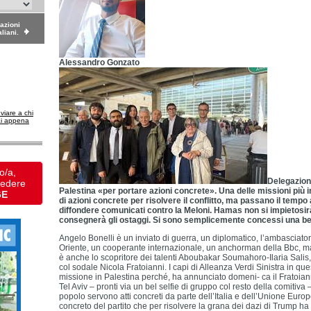
dazioni
aliani.
Alessandro Gonzato
nviare a chi
ai appena
o/a,
Delegazion
vedere
Palestina «per portare azioni concrete». Una delle missioni più in
GE
di azioni concrete per risolvere il conflitto, ma passano il tempo a
diffondere comunicati contro la Meloni. Hamas non si impietosirà 
consegnerà gli ostaggi. Si sono semplicemente concessi una bel
Angelo Bonelli è un inviato di guerra, un diplomatico, l’ambasciator
Oriente, un cooperante internazionale, un anchorman della Bbc, ma
è anche lo scopritore dei talenti Aboubakar Soumahoro-Ilaria Salis
col sodale Nicola Fratoianni. I capi di Alleanza Verdi Sinistra in que
missione in Palestina perché, ha annunciato domeni- ca il Fratoiann
Tel Aviv – pronti via un bel selfie di gruppo col resto della comitiva 
popolo servono atti concreti da parte dell’Italia e dell’Unione Europ
concreto del partito che per risolvere la grana dei dazi di Trump ha