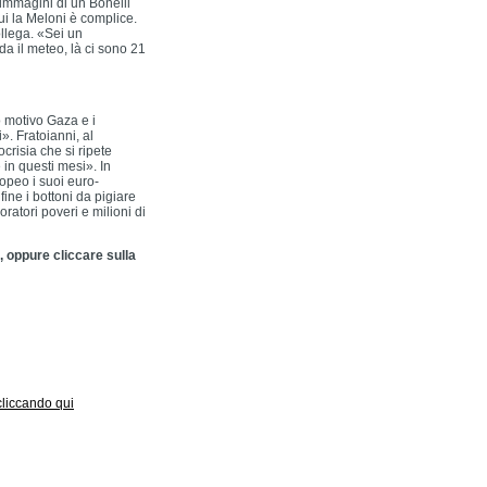
e immagini di un Bonelli
ui la Meloni è complice.
ollega. «Sei un
da il meteo, là ci sono 21
o motivo Gaza e i
». Fratoianni, al
crisia che si ripete
 in questi mesi». In
ropeo i suoi euro-
ine i bottoni da pigiare
oratori poveri e milioni di
, oppure cliccare sulla
 cliccando qui