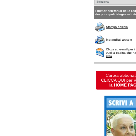
I numeri telefonici delle re
dei principali telegiornali it
Stampa articolo
Ingrandisci articolo
Clicca su e-mail per i
vuoi la pagina che h
letto
Caro/a abbonat
CLICCA QUI per 
la
HOME PA