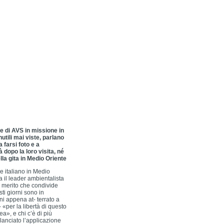
e di AVS in missione in
utili mai viste, parlano
 farsi foto e a
dopo la loro visita, né
la gita in Medio Oriente
e italiano in Medio
 il leader ambientalista
, merito che condivide
sti giorni sono in
i appena at- terrato a
– «per la libertà di questo
ea», e chi c’è di più
 lanciato l’applicazione