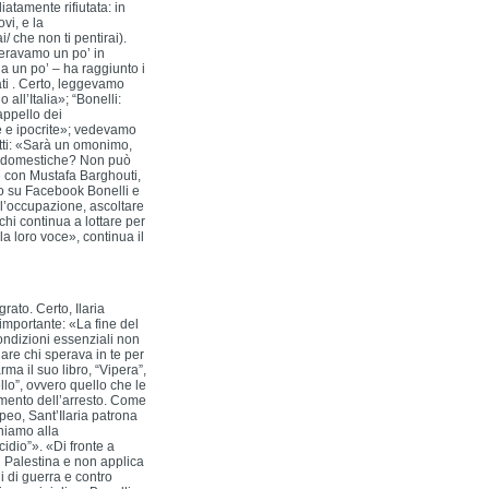
atamente rifiutata: in
vi, e la
/ che non ti pentirai).
 eravamo un po’ in
a un po’ – ha raggiunto i
ti . Certo, leggevamo
 all’Italia»; “Bonelli:
appello dei
e e ipocrite»; vedevamo
etti: «Sarà un omonimo,
ghe domestiche? Non può
te con Mustafa Barghouti,
o su Facebook Bonelli e
 l’occupazione, ascoltare
chi continua a lottare per
 la loro voce», continua il
rato. Certo, Ilaria
è importante: «La fine del
ondizioni essenziali non
are chi sperava in te per
ma il suo libro, “Vipera”,
lo”, ovvero quello che le
 mento dell’arresto. Come
opeo, Sant’Ilaria patrona
rniamo alla
dio”». «Di fronte a
 di Palestina e non applica
i di guerra e contro