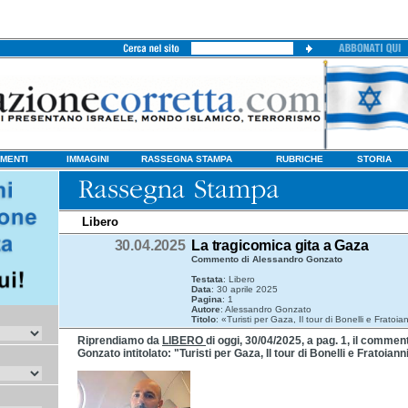
MENTI
IMMAGINI
RASSEGNA STAMPA
RUBRICHE
STORIA
Libero
30.04.2025
La tragicomica gita a Gaza
Commento di Alessandro Gonzato
Testata
: Libero
Data
: 30 aprile 2025
Pagina
: 1
Autore
: Alessandro Gonzato
Titolo
: «Turisti per Gaza, Il tour di Bonelli e Fratoia
Riprendiamo da
LIBERO
di oggi, 30/04/2025, a pag. 1, il comme
Gonzato intitolato: "Turisti per Gaza, Il tour di Bonelli e Fratoianni