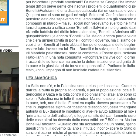
per boicottare i prodotti americani? Fa niente se Google l’ha immedi
tempi difficili serve gente che risolva i problemi o quantomeno ci pro
Bonelli&Fratoianni è una ditta specializzata (fai un contratto e vedrai
Qui però non ci sono né gatti né volpi. Solo eroi. Confessiamo che
pensiero dato che sapevamo che l’ambientalista era già sbarcato d
compagni in ritardo – ma sui social non vedevamo sue foto né filma
lanci d’agenzia a raffica come “Bonelli: «Salvini è il più grande dazio
«Nordio luddista del diritto internazionale»; “Bonelli: «Aderisco all’
giuspubblicisti»; e ancora “Bonelli: «Da Meloni ancora parole vuot
che c’era un’iperattività di Bonelli contro il governo, ma ci siamo d
vuoi che il Bonelli al fronte abbia il tempo di occuparsi delle be
essere lui». Invece era lui. Fiu… Bonelli è in salvo, e le foto scatta
il VIDEO
«il Mandela palestinese», sono la conferma. «Essere qui», scrivon
Frato- ianni in una nota congiunta, «incontrare chi vive ogni giorno
i racconti, le sofferenze ma anche la determinazione e la dignità di 
la pace e la giustizia, ci dà forza e responsabilità. Portiamo in Italia
testo, «con l’impegno di non lasciarle cadere nel silenzio».
L’EX ANARCHICA
La Salis non c’è, e in Palestina sono delusi per l’assenza. Cuore ing
dall’Italia twitta la propria solidarietà, e per la popolazione locale 
genocidio a Gaza e la lotta contro il colonialismo israeliano sono c
solo in Palestina ma in tutto il mondo». Ma non essere lì, abbandon
la pace, beh, non è bello. E però va capita: doveva presentare a Par
che in ungherese signifi- ca “bastone telescopico”, ossia “manganel
autorità di Bu- dapest le imputano di ave- re avuto addosso al mo-
“prima tranche dell’anticipo”, si legge sul sito del par- lamento eur
delle case altrui ha ricevuto dalla casa editri- ce 7.500 euro. Ma to
Bonelli&Fratoianni: «Quello che sta accadendo ha un nome, “genoci
questi crimini, il governo italiano si rifiuta di ricono- scere lo Stato
sanzioni econo- miche al governo israeliano responsabile di crimin
i nazisti con