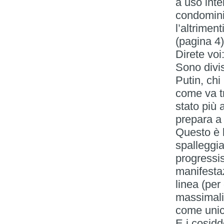
a uso inte
condomini
l’altriment
(pagina 4)
Direte vo
Sono divis
Putin, chi
come va t
stato più 
prepara a 
Questo è l
spalleggia
progressis
manifesta
linea (pe
massimalis
come unic
E i cosidd