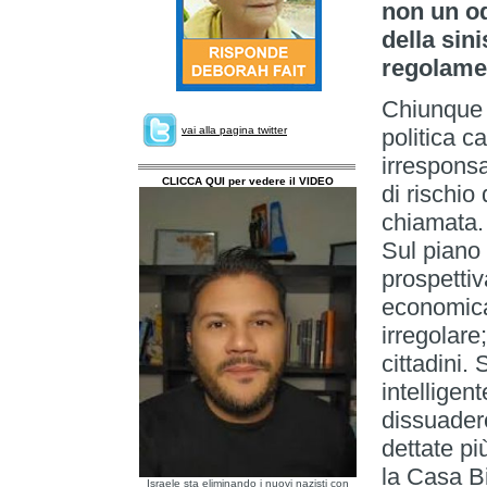
non un od
della sin
regolamen
Chiunque n
vai alla pagina twitter
politica c
irresponsa
CLICCA QUI per vedere il VIDEO
di rischio 
chiamata.
Sul piano 
prospettiv
economica
irregolare
cittadini.
intelligen
dissuadere
dettate pi
la Casa B
Israele sta eliminando i nuovi nazisti con