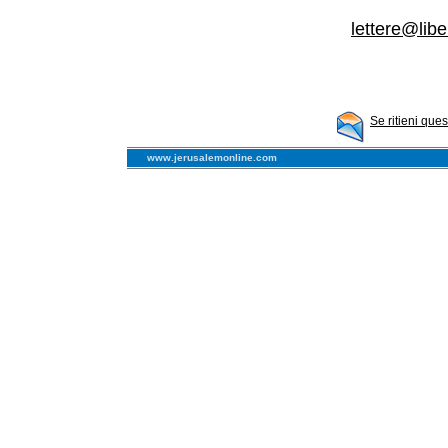
lettere@libe
Se ritieni que
www.jerusalemonline.com