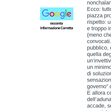
nonchalanc
Ecco: tut
piazza pro
rispetto:
e troppo i
(meno che
convocati.
pubblico,
quella degl
un’invetti
un minimo
di soluzi
sensazione
governo” 
E allora c
dell’adun
accade, so