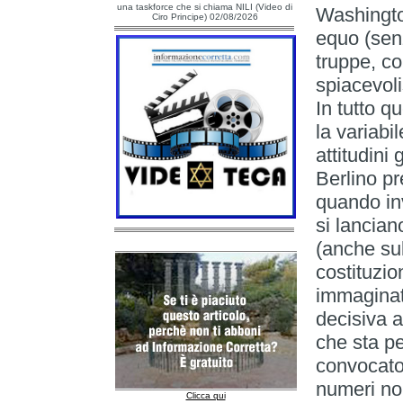
una taskforce che si chiama NILI (Video di
Washingto
Ciro Principe) 02/08/2026
equo (senz
truppe, co
spiacevoli
In tutto q
la variab
attitudini
Berlino pr
quando in
si lancian
(anche sul
costituzio
immaginate
decisiva a
che sta pe
convocato 
numeri no
Clicca qui