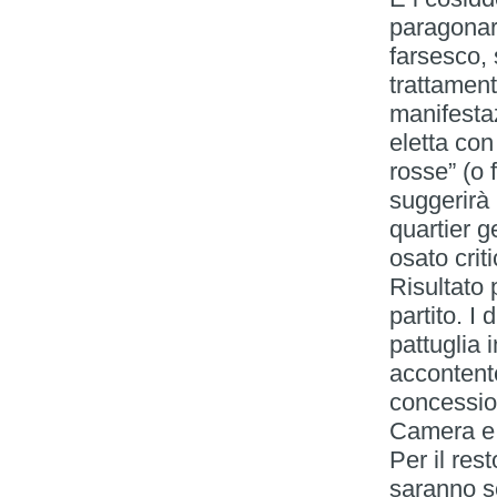
paragonar
farsesco, 
trattament
manifestaz
eletta co
rosse” (o 
suggerirà 
quartier g
osato criti
Risultato p
partito. I
pattuglia 
accontente
concessio
Camera e 
Per il res
saranno s