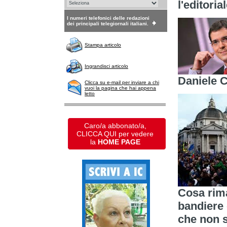
l'editori
I numeri telefonici delle redazioni
dei principali telegiornali italiani.
Stampa articolo
Ingrandisci articolo
Daniele 
Clicca su e-mail per inviare a chi
vuoi la pagina che hai appena
letto
Caro/a abbonato/a,
CLICCA QUI per vedere
la
HOME PAGE
Cosa rima
bandiere 
che non s