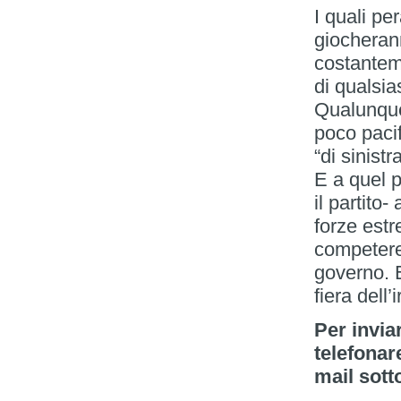
I quali pe
giocherann
costantem
di qualsia
Qualunque
poco pacif
“di sinistra
E a quel p
il partito-
forze estr
competere 
governo. E
fiera dell’
Per invia
telefonar
mail sott