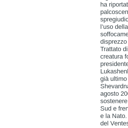
ha riporta
palcosceni
spregiudic
l’uso della
soffocamen
disprezzo 
Trattato d
creatura f
presidente
Lukashenk
già ultimo
Shevardna
agosto 200
sostenere 
Sud e fren
e la Nato.
del Vente