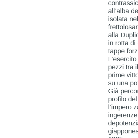
contrassi
all’alba 
isolata ne
frettolosa
alla Dupli
in rotta d
tappe for
L’esercito
pezzi tra 
prime vitt
su una po
Già percor
profilo del
l’impero z
ingerenze
depotenzi
giapponese