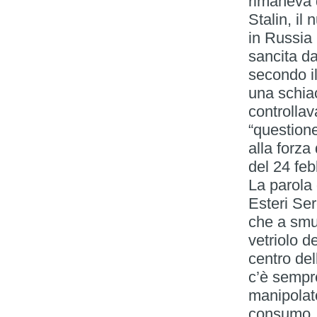
rimaneva 
Stalin, il
in Russia
sancita da
secondo i
una schiac
controllav
“questione
alla forza
del 24 feb
La parola 
Esteri Ser
che a smus
vetriolo d
centro del
c’è sempre
manipolato
consumo, 