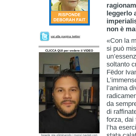
ragioname
leggerlo a
imperiali
non è mai
vai alla pagina twitter
«Con la m
si può mi
CLICCA QUI per vedere il VIDEO
un’essenza
soltanto c
Fëdor Iva
L’immenso 
l’anima di
radicament
da sempre 
di raffina
forza, dai
l’ha eser
stata cala
Israele sta eliminando i nuovi nazisti con