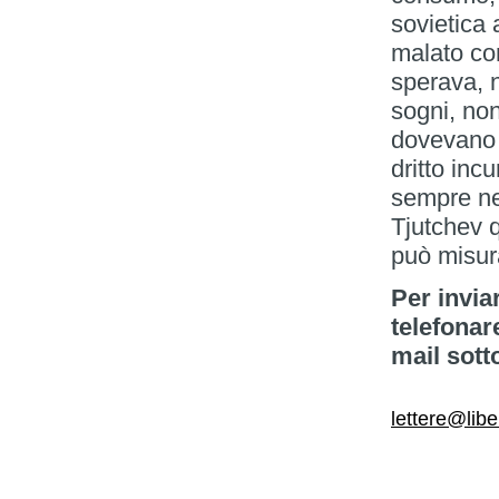
sovietica
malato co
sperava, 
sogni, non
dovevano 
dritto inc
sempre ne
Tjutchev 
può misur
Per invia
telefonar
mail sott
lettere@libe