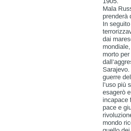
1905.
Mala Russ
prenderà 
In seguito
terrorizza
dai maresc
mondiale, 
morto per 
dall’aggre
Sarajevo.
guerre del
l’uso più 
esagerò e 
incapace f
pace e giu
rivoluzion
mondo ric
quello de