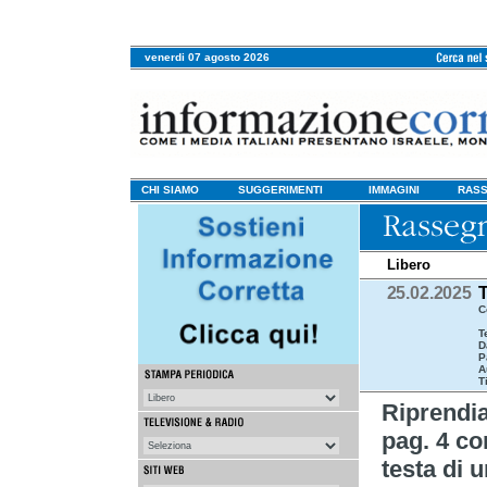
venerdi 07 agosto 2026
CHI SIAMO
SUGGERIMENTI
IMMAGINI
RASS
Libero
25.02.2025
T
C
T
D
P
A
T
Riprend
pag. 4 co
testa di 