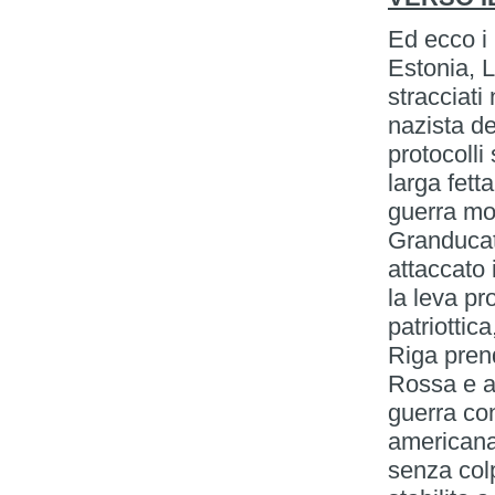
Ed ecco i 
Estonia, 
stracciati
nazista de
protocolli
larga fett
guerra mon
Granducat
attaccato 
la leva p
patriottic
Riga pren
Rossa e a
guerra co
americana
senza colp