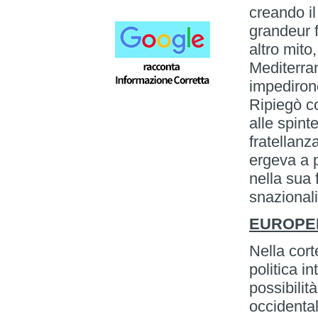
creando il
grandeur 
altro mito
Mediterra
impediron
Ripiegò co
alle spint
fratellanz
ergeva a p
nella sua 
snazional
EUROPEI
Nella cor
politica i
possibilit
occidental