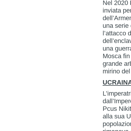
Nel 2020 P
inviata p
dell’Armen
una serie 
l’attacco 
dell’encla
una guerr
Mosca fin
grande arb
mirino del
UCRAIN
L’imperatr
dall’Imper
Pcus Niki
alla sua U
popolazion