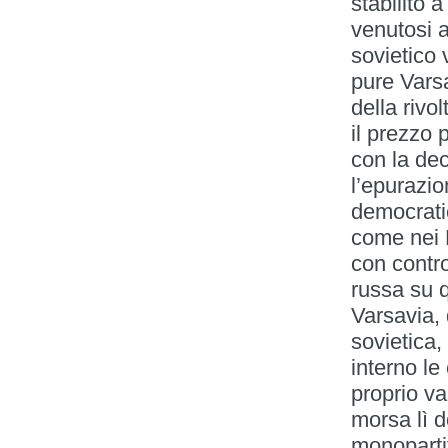
stabilito a
venutosi a
sovietico
pure Varsa
della riv
il prezzo 
con la dec
l’epurazio
democratic
come nei 
con contro
russa su q
Varsavia, 
sovietica
interno le
proprio va
morsa lì d
monoparti