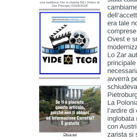
una taskforce che si chiama NILI (Video di
cambiamen
Ciro Principe) 02/08/2026
dell’accet
era tale n
comprese c
Ovest e sr
modernizz
Lo Zar au
principale
necessaria
avverrà pe
schiudeva,
Pietroburg
La Poloni
l’ardire 
inglobata 
con Austr
zarista si
Clicca qui