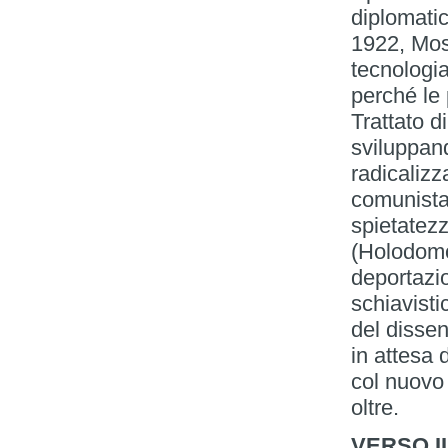
diplomatic
1922, Mos
tecnologia
perché le 
Trattato d
sviluppando
radicalizz
comunista 
spietatezz
(Holodomor
deportazi
schiavisti
del dissen
in attesa 
col nuovo 
oltre.
VERSO I