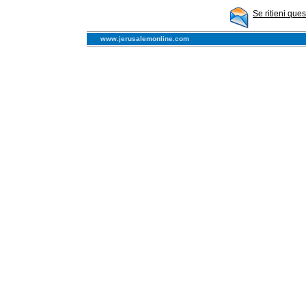
Se ritieni que
www.jerusalemonline.com