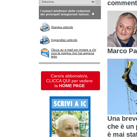
commento 
I numeri telefonici delle redazioni
dei principali telegiornali italiani.
Stampa articolo
Ingrandisci articolo
Marco Pat
Clicca su e-mail per inviare a chi
vuoi la pagina che hai appena
letto
Caro/a abbonato/a,
CLICCA QUI per vedere
la
HOME PAGE
Una breve
che è un
è mai sta