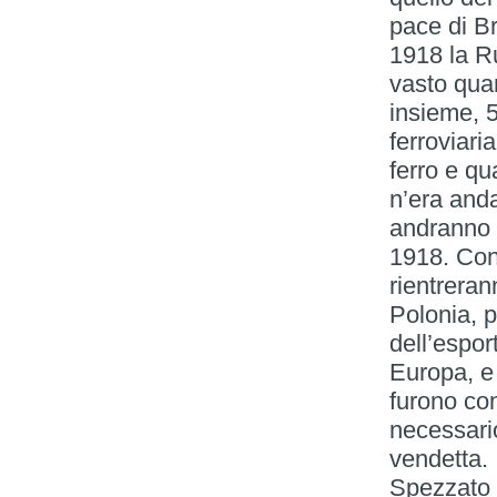
pace di B
1918 la Ru
vasto qua
insieme, 5
ferroviari
ferro e qu
n’era and
andranno P
1918. Con 
rientreran
Polonia, 
dell’espor
Europa, e
furono con
necessari
vendetta.
Spezzato n