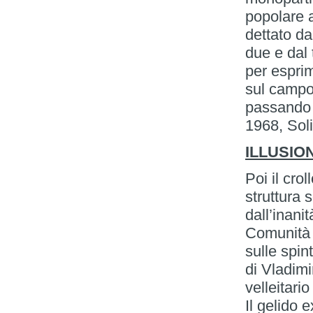
popolare 
dettato d
due e dal
per espri
sul campo 
passando
1968, Sol
ILLUSION
Poi il crol
struttura 
dall’inanit
Comunità d
sulle spin
di Vladimi
velleitario
Il gelido 