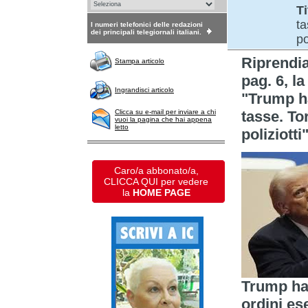
Ti
ta
I numeri telefonici delle redazioni
dei principali telegiornali italiani.
po
Riprend
Stampa articolo
pag. 6, l
Ingrandisci articolo
"Trump ha
Clicca su e-mail per inviare a chi
tasse. To
vuoi la pagina che hai appena
letto
poliziotti"
Caro/a abbonato/a,
CLICCA QUI per vedere
la
HOME PAGE
Trump ha 
ordini es