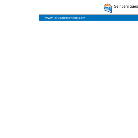
Se ritieni que
www.jerusalemonline.com