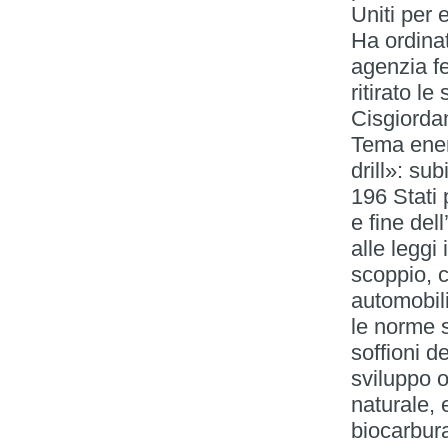
Uniti per 
Ha ordinat
agenzia fe
ritirato le
Cisgiorda
Tema energ
drill»: sub
196 Stati
e fine del
alle leggi
scoppio, 
automobili
le norme s
soffioni de
sviluppo o
naturale, 
biocarbura