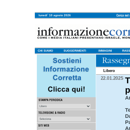
lunedi` 10 agosto 2026
CHI SIAMO
SUGGERIMENTI
IMMAGINI
RASS
Libero
22.01.2025
T
p
An
T
D
P
A