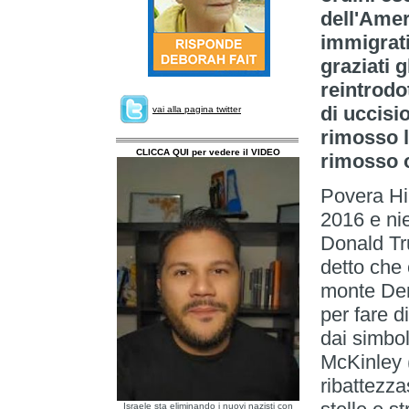
dell'Amer
immigrati 
graziati 
reintrodot
di uccisio
vai alla pagina twitter
rimosso l
CLICCA QUI per vedere il VIDEO
rimosso o
Povera Hil
2016 e ni
Donald Tr
detto che
monte Dena
per fare 
dai simbol
McKinley 
ribattezz
Israele sta eliminando i nuovi nazisti con