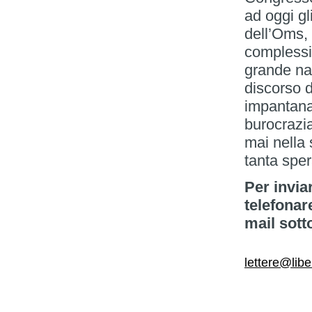
ad oggi gl
dell’Oms, 
complessiv
grande na
discorso 
impantanat
burocrazi
mai nella
tanta sper
Per invia
telefonar
mail sott
lettere@libe