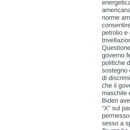
energetica
americana
norme ambi
consentir
petrolio e
trivellazio
Questione 
governo f
politiche d
sostegno 
di discrim
che il gov
maschile 
Biden avev
“X” sul pa
permesso 
sesso a s