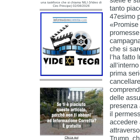
stelle e s
una taskforce che si chiama NILI (Video di
Ciro Principe) 02/08/2026
tanto piac
47esimo p
«Promise 
promesse 
campagna 
che si sa
l’ha fatto
all’intern
prima seri
cancellare
comprendo
delle assun
presenza 
il permess
accedere 
attraverso
Trump, che
Clicca qui