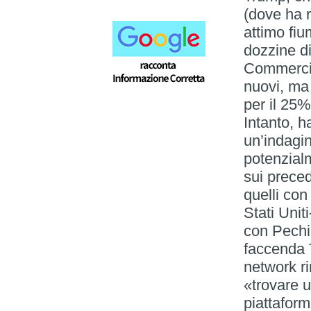
(dove ha r
attimo fiu
dozzine d
Commercio
nuovi, ma
per il 25
Intanto, h
un’indagin
potenzialm
sui preced
quelli con
Stati Unit
con Pechi
faccenda T
network ri
«trovare u
piattaform