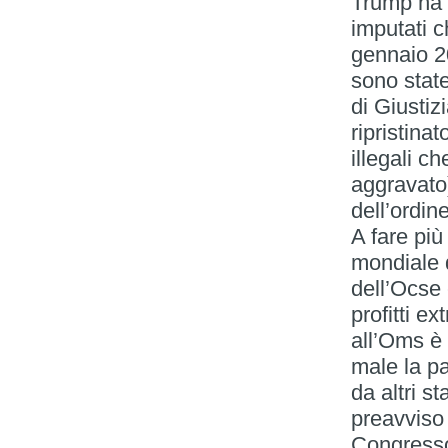
Trump ha 
imputati c
gennaio 20
sono stat
di Giustiz
ripristinat
illegali c
aggravato)
dell’ordine
A fare più
mondiale 
dell’Ocse
profitti ex
all’Oms è 
male la pa
da altri st
preavviso
Congresso