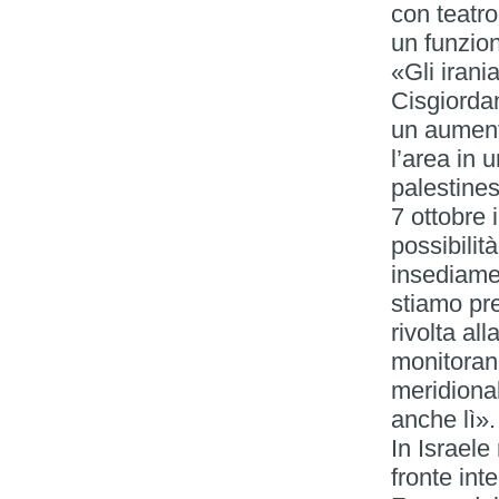
con teatro
un funzio
«Gli iran
Cisgiordan
un aumento
l’area in 
palestines
7 ottobre 
possibilit
insediamen
stiamo pre
rivolta al
monitoran
meridiona
anche lì».
In Israele 
fronte int