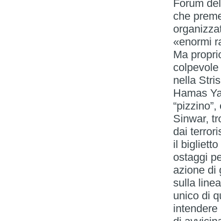
Forum dell
che preme
organizzat
«enormi r
Ma proprio
colpevole 
nella Stris
Hamas Yah
“pizzino”,
Sinwar, tr
dai terror
il bigliet
ostaggi pe
azione di 
sulla lin
unico di 
intendere 