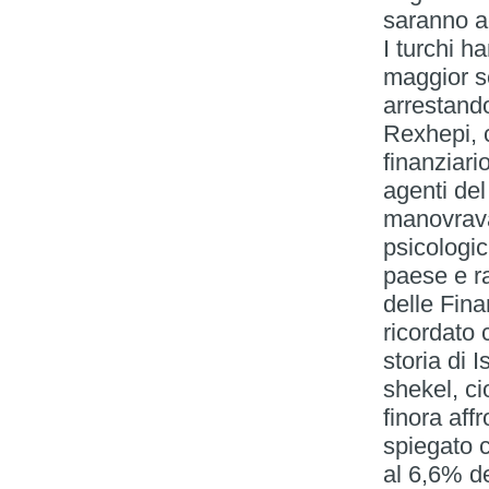
saranno a
I turchi h
maggior se
arrestando
Rexhepi, 
finanziar
agenti del
manovrava
psicologi
paese e ra
delle Fin
ricordato 
storia di 
shekel, ci
finora affr
spiegato c
al 6,6% de