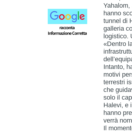
Yahalom, s
hanno sco
tunnel di
galleria 
logistico.
«Dentro la
infrastrutt
dell’equi
Intanto, h
motivi per
terrestri 
che guidav
solo il ca
Halevi, e 
hanno pres
verrà nom
Il moment