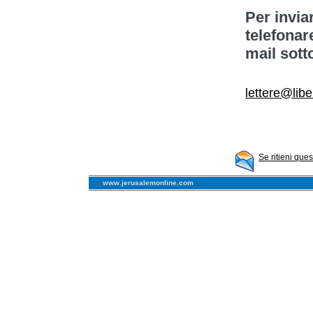
Per invia
telefonar
mail sott
lettere@libe
Se ritieni que
www.jerusalemonline.com