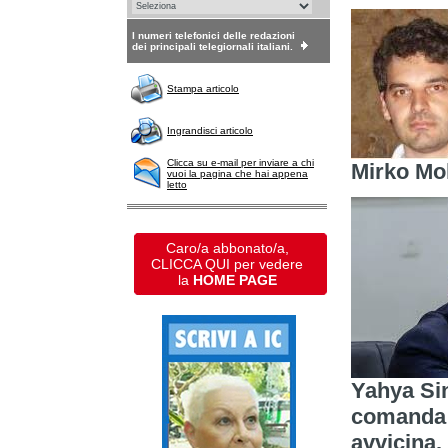
I numeri telefonici delle redazioni
dei principali telegiornali italiani.
Stampa articolo
Ingrandisci articolo
Clicca su e-mail per inviare a chi
Mirko Mol
vuoi la pagina che hai appena
letto
Caro/a abbonato/a,
CLICCA QUI per vedere
la
HOME PAGE
Yahya Sin
comanda l
avvicina.