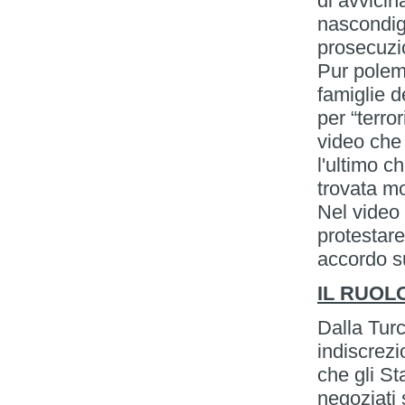
di avvicin
nascondigl
prosecuzio
Pur polemi
famiglie 
per “terro
video che r
l'ultimo 
trovata mo
Nel video 
protestare
accordo su
IL RUOL
Dalla Tur
indiscrezi
che gli St
negoziati 