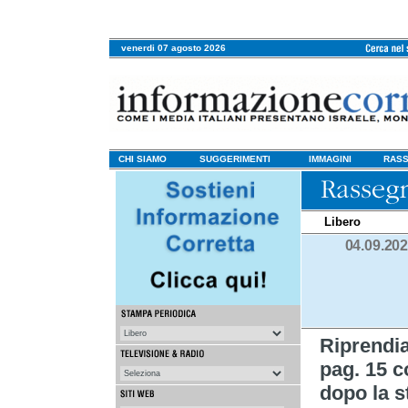
venerdi 07 agosto 2026
CHI SIAMO
SUGGERIMENTI
IMMAGINI
RASS
Libero
04.09.20
Riprend
pag. 15 c
dopo la s