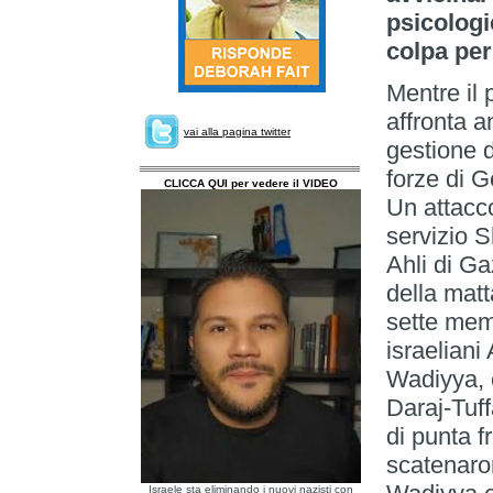
psicologi
colpa per
Mentre il
affronta a
vai alla pagina twitter
gestione 
forze di 
CLICCA QUI per vedere il VIDEO
Un attacco
servizio S
Ahli di Ga
della matt
sette memb
israelia
Wadiyya, 
Daraj-Tuff
di punta f
scatenaron
Israele sta eliminando i nuovi nazisti con