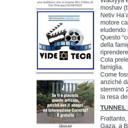
Wadiyya e
una taskforce che si chiama NILI (Video di
Ciro Principe) 02/08/2026
moshav (ti
Netiv Ha’a
motore ca
eludendo i
Questo “c
della fam
riprender
Cola prele
famiglia.
Come foss
anziché da
sterminò 
la resa de
TUNNEL
Frattanto,
Gaza, a Be
Clicca qui