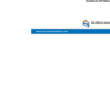
Se ritieni que
www.jerusalemonline.com