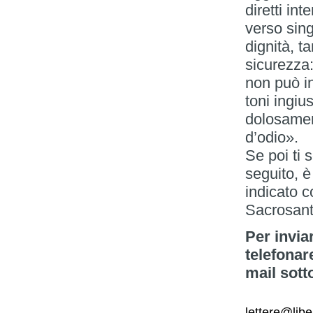
diretti in
verso sin
dignità, t
sicurezza:
non può in
toni ingiu
dolosamen
d’odio».
Se poi ti s
seguito, è
indicato c
Sacrosant
Per invia
telefonar
mail sott
lettere@libe