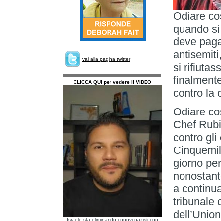
Odiare cos
quando si t
deve paga
antisemiti
vai alla pagina twitter
si rifiuta
finalmente
CLICCA QUI per vedere il VIDEO
contro la 
Odiare cos
Chef Rubio
contro gli
Cinquemil
giorno pe
nonostante
a continua
tribunale 
dell’Unio
Israele sta eliminando i nuovi nazisti con