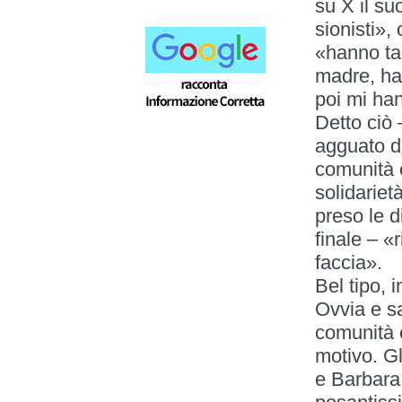
su X il su
sionisti»,
«hanno tag
madre, ha
poi mi han
Detto ciò 
agguato di
comunità 
solidariet
preso le 
finale – «
faccia».
Bel tipo,
Ovvia e sa
comunità 
motivo. Gl
e Barbara