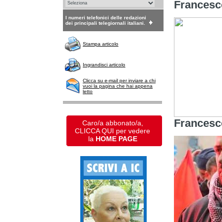
Francesc
I numeri telefonici delle redazioni
dei principali telegiornali italiani.
Stampa articolo
Ingrandisci articolo
Clicca su e-mail per inviare a chi
vuoi la pagina che hai appena
letto
Francesc
Caro/a abbonato/a,
CLICCA QUI per vedere
la
HOME PAGE