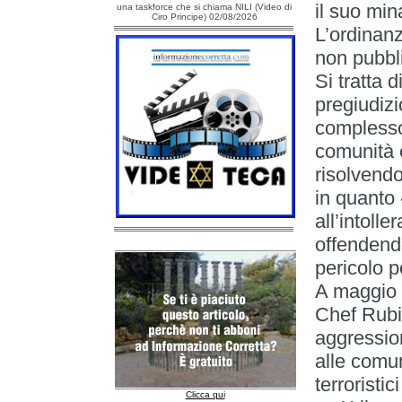
il suo mi
una taskforce che si chiama NILI (Video di
Ciro Principe) 02/08/2026
L’ordinanz
non pubbli
Si tratta 
pregiudizi
complesso 
comunità 
risolvendo
in quanto 
all’intoll
offendendo
pericolo p
A maggio 
Chef Rubi
aggressio
alle comun
terroristi
Clicca qui