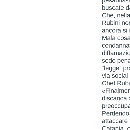
pesantiss
buscate da
Che, nell
Rubini no
ancora si
Mala cosa 
condannat
diffamazi
sede penal
“legge” pr
via social
Chef Rubio
«Finalment
discarica 
preoccupa
Perdendo 
attaccare 
Catania, c