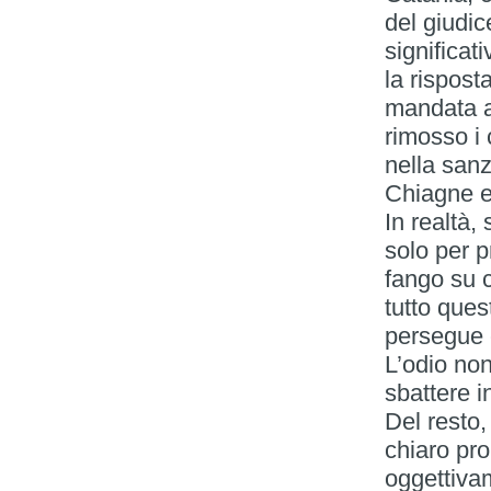
del giudic
significat
la rispost
mandata a
rimosso i 
nella sanz
Chiagne e 
In realtà,
solo per 
fango su c
tutto ques
persegue 
L’odio non
sbattere i
Del resto,
chiaro pro
oggettivam