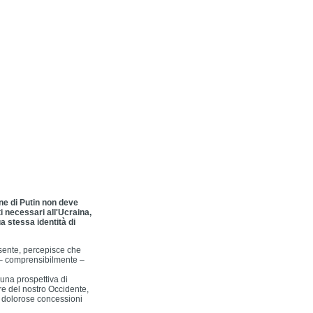
ne di Putin non deve
i necessari all'Ucraina,
a stessa identità di
 sente, percepisce che
e – comprensibilmente –
una prospettiva di
ere del nostro Occidente,
to dolorose concessioni