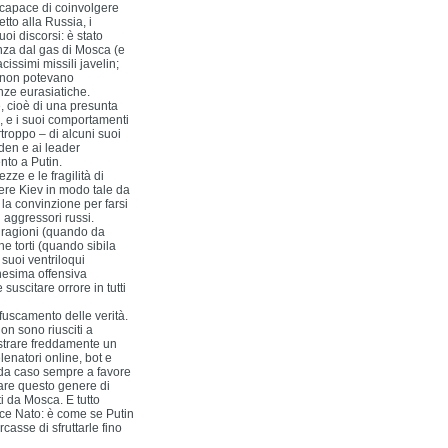
 capace di coinvolgere
to alla Russia, i
oi discorsi: è stato
nza dal gas di Mosca (e
cissimi missili javelin;
e non potevano
nze eurasiatiche.
, cioè di una presunta
 e i suoi comportamenti
rtroppo – di alcuni suoi
iden e ai leader
nto a Putin.
zze e le fragilità di
tere Kiev in modo tale da
la convinzione per farsi
aggressori russi.
 ragioni (quando da
e torti (quando sibila
 suoi ventriloqui
nesima offensiva
 suscitare orrore in tutti
ffuscamento delle verità.
n sono riusciti a
istrare freddamente un
lenatori online, bot e
arda caso sempre a favore
tare questo genere di
i da Mosca. E tutto
tice Nato: è come se Putin
casse di sfruttarle fino