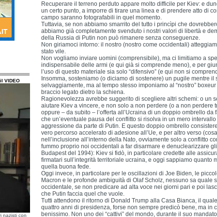
Recuperare il terreno perduto appare molto difficile per Kiev: e dun
un certo punto, a imporre di tirare una linea e di prendere atto di co
campo saranno fotografabili in quel momento.
Tuttavia, se non abbiamo smarrito del tutto i princìpi che dovrebbe
abbiamo già completamente svenduto i nostri valori di libertà e de
della Russia di Putin non può rimanere senza conseguenze.
Non giriamoci intorno: il nostro (nostro come occidentali) atteggia
stato vile.
Non vogliamo inviare uomini (comprensibile), ma ci limitiamo a spe
indispensabile delle armi (e qui già si comprende meno), e per gi
l’uso di questo materiale sia solo “difensivo” (e qui non si compren
Insomma, sosteniamo (o diciamo di sostenere) un pugile mentre il s
il VIDEO
selvaggiamente, ma al tempo stesso imponiamo al “nostro” boxeur
braccio legato dietro la schiena.
Ragionevolezza avrebbe suggerito di scegliere altri schemi: o un s
aiutare Kiev a vincere, e non solo a non perdere (o a non perdere 
oppure – da subito – l’offerta all’Ucraina di un doppio ombrello da f
che un’eventuale pausa del conflitto si risolva in un mero intervall
aggressione da parte di Putin. E questo doppio ombrello consister
vero percorso accelerato di adesione all’Ue, e per altro verso (cosa 
nell’inclusione all’interno della Nato, ovviamente solo a conflitto 
fummo proprio noi occidentali a far disarmare e denuclearizzare gli 
Budapest del 1994): Kiev si fidò, in particolare credette alle assicura
firmatari sull’integrità territoriale ucraina, e oggi sappiamo quanto 
quella buona fede.
Oggi invece, in particolare per le oscillazioni di Joe Biden, le picc
Macron e le profonde ambiguità di Olaf Scholz, nessuno sa quale s
occidentale, se non predicare ad alta voce nei giorni pari e poi lasci
che Putin faccia quel che vuole.
Tutti attendono il ritorno di Donald Trump alla Casa Bianca, il qual
quattro anni di presidenza, forse non sempre predicò bene, ma in
benissimo. Non uno dei “cattivi” del mondo, durante il suo mandat
i nazisti con