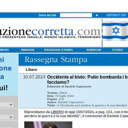
MENTI
IMMAGINI
RASSEGNA STAMPA
RUBRICHE
STORIA
Libero
10.07.2024
Occidente al bivio: Putin bombarda i b
facciamo?
Editoriale di Daniele Capezzone
Testata
: Libero
Data
: 10 luglio 2024
Pagina
: 1/11
Autore
: Daniele Capezzone
Titolo
: «L'Occidente può perdere la guerra e la sua identità»
Riprendiamo da
LIBERO
di oggi 10/07/2024, a pag. 1/11, con il t
perdere la guerra e la sua identità", il commento di Daniele Ca