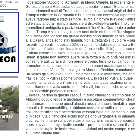
l’operazione ”Accordi di Abramo”, in Medio Oriente, fu eccellente e
ILI (Video di
/2026
Gerusalemme e Riad isolando saggiamente Teheran. E anche rispet
comportamenti reali di Trump sono sempre stati assai migliori dei su
Trump a criticare la Germania e l’Ue per la loro eccessiva dipende
aveva ragione lui); è stato sempre Trump a rifornire Kiev degli effica
ed è stato ancora Trump a spiegare a Bruxelles-Parigi-Berlino ch
permettersi ambiguità e posizionamenti “terzi” tra Occidente e pote
Certo, Trump è stato inseguito per anni dalle ombre del Russiagate
collusione con Mosca: ma quelle accuse sono rimaste senza prove,
alla Casa Bianca sono stati limpidi. Non altrettanto si può dire – pu
recenti interventi in questo 2024, in cui la (fondatissima) critica a B
occidentali è talora sconfinata in un (non condivisibile) ammiccame
E allora eccoci di nuovo in mezzo al guado, alle prese con le incerte
Biden. Il quale non sembra avere né la forza o la volontà per assis
consentire agli ucraini di non perdere troppo terreno sul campo, né 
promotore di un accordo di pace che non premi eccessivamente gli 
In tutto questo, Viktor Orban vaga tra Mosca e Pechino, cumulando
Bruxelles gli si muove un ingiusto processo alle intenzioni) ma anch
frasi del tipo: «Putin sa come vincere»). E lo stesso Putin, al quale i
occidentali prestano un’inesistente volontà di pace, scatena un’en
esplicitamente rivolta contro obiettivi civili, incluso – il che dovrebbe
– un ospedale pediatrico ucraino.
E invece, perfino in questo caso, è iniziato l’indegno teatrino dell’o
Abbiamo dovuto leggere quotidiani e ascoltare commentatori che no
condannare nemmeno quest’atrocità russa, e si sono limitati a reg
rimpallo di responsabilità; e abbiamo assistito al solito circo di avve
troll, che mistificano e accreditano versioni false e di comodo, gu
di Mosca. Sta di fatto che alcuni non paiono vergognarsi di alimen
giochetti nemmeno sulla pelle dei bimbi ucraini malati e bombardat
questo avviene – significativamente – proprio mentre si apre il ver
vedesse le faglie, le insicurezze, le divisioni nel nostro campo, e cer
all’ultimo istante utile.