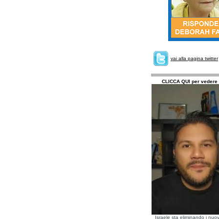
vai alla pagina twitter
CLICCA QUI per vedere 
Israele sta eliminando i nuov