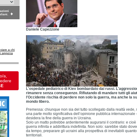
dazioni
aliani.
Daniele Capezzone
nviare a chi
ai appena
o/a,
vedere
GE
L'ospedale pediatrico di Kiev bombardato dai russi. L'aggressio
rimanere senza conseguenze. Rifiutando di mandare tutti gli aiut
l'Occidente rischia di perdere non solo la guerra, ma anche la su
mondo libero.
Premessa: chiunque non sia del tutto scollegato dalla realtà vede,
una parte molto significativa dell’opinione pubblica internazional
desidera la fine della guerra in Ucraina.
Solo un matto potrebbe ardentemente augurarsi il contrario: e cioè 
guerra infinita e addirittura indefinita. Non solo: sarebbe stato dov
da tempo, preparare gli ucraini alla prospettiva di inevitabili quan
territoriali.