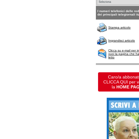
I numeri telefonici delle re
dei principali telegiornali it
Stampa articolo
Ingrandisci articolo
Clicca su e-mail per i
vuoi la pagina che h
letto
Caro/a abbonat
CLICCA QUI per 
la
HOME PA