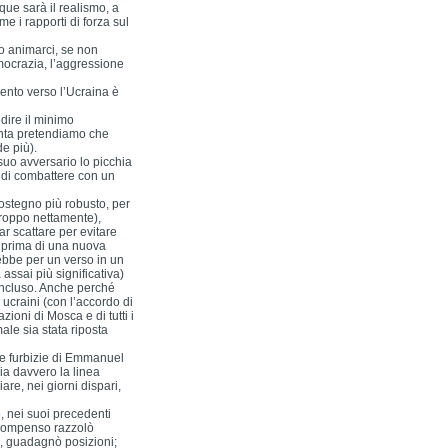
que sarà il realismo, a
me i rapporti di forza sul
ro animarci, se non
mocrazia, l’aggressione
mento verso l’Ucraina è
dire il minimo
unta pretendiamo che
de più).
uo avversario lo picchia
 di combattere con un
ostegno più robusto, per
troppo nettamente),
ar scattare per evitare
o prima di una nuova
ebbe per un verso in un
assai più significativa)
concluso. Anche perché
ucraini (con l’accordo di
zioni di Mosca e di tutti i
male sia stata riposta
ole furbizie di Emmanuel
ia davvero la linea
are, nei giorni dispari,
e, nei suoi precedenti
 compenso razzolò
o, guadagnò posizioni;