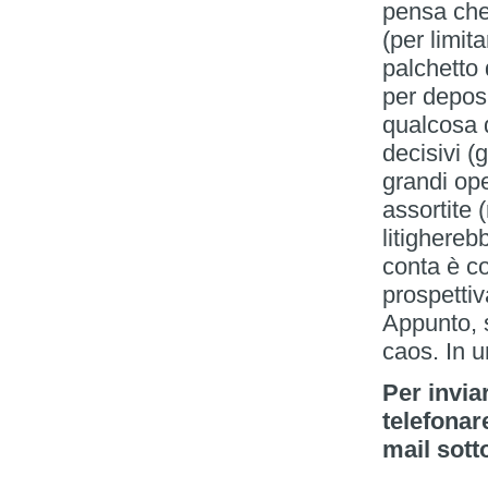
pensa che
(per limit
palchetto 
per depos
qualcosa d
decisivi (
grandi ope
assortite 
litighere
conta è c
prospettiv
Appunto, s
caos. In u
Per invia
telefonar
mail sott