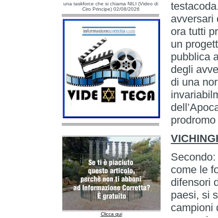
testacoda.
una taskforce che si chiama NILI (Video di
Ciro Principe) 02/08/2026
avversari 
ora tutti 
un progett
pubblica a
degli avve
di una nor
invariabil
dell’Apoca
prodromo 
VICHING
Secondo: 
come le fo
difensori d
paesi, si 
campioni d
Clicca qui