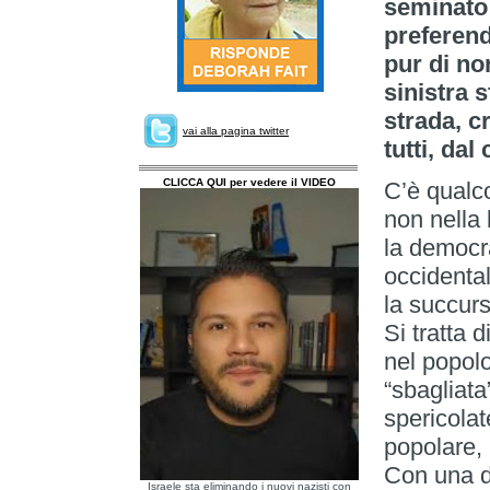
seminato 
preferen
pur di non
sinistra 
strada, 
vai alla pagina twitter
tutti, dal
CLICCA QUI per vedere il VIDEO
C’è qualc
non nella 
la democra
occidenta
la succur
Si tratta 
nel popolo
“sbagliata”
spericolat
popolare, 
Con una d
Israele sta eliminando i nuovi nazisti con