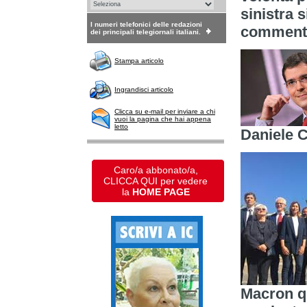
sinistra s
I numeri telefonici delle redazioni
commento
dei principali telegiornali italiani.
Stampa articolo
Ingrandisci articolo
Clicca su e-mail per inviare a chi
vuoi la pagina che hai appena
letto
Daniele 
Caro/a abbonato/a,
CLICCA QUI per vedere
la
HOME PAGE
Macron qu