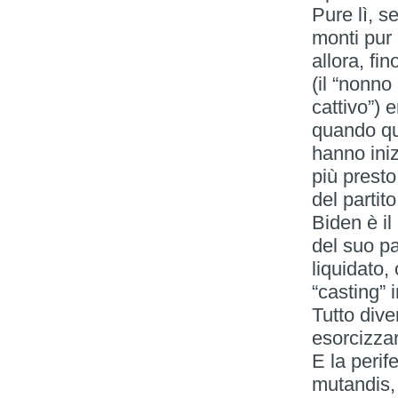
Pure lì, 
monti pur 
allora, fi
(il “nonno
cattivo”) 
quando que
hanno iniz
più presto
del partit
Biden è il
del suo pa
liquidato,
“casting” 
Tutto dive
esorcizza
E la peri
mutandis,