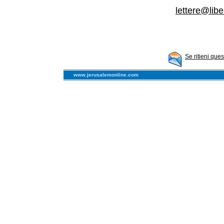
lettere@libe
Se ritieni que
www.jerusalemonline.com