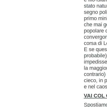
stato natu
segno polit
primo mini
che mai g
popolare c
convergon
corsa di L
E se ques
probabile
impedisse
la maggior
contrario)
cieco, in p
e nel caos
VAI COL
Spostiamo