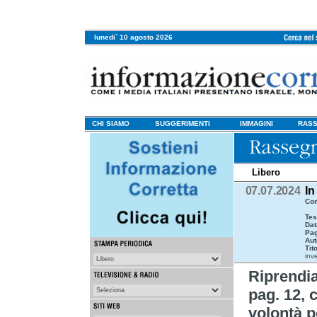
lunedi` 10 agosto 2026
CHI SIAMO
SUGGERIMENTI
IMMAGINI
RASS
Libero
07.07.2024
In
Com
Tes
Dat
Pag
Aut
Tit
inv
Riprend
pag. 12, c
volontà p