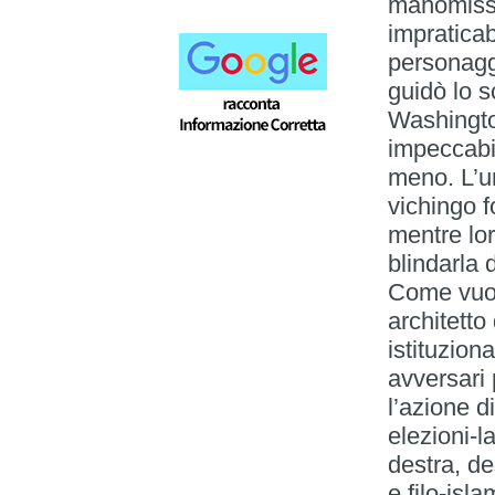
manomissi
impraticab
personagg
guidò lo 
Washingto
impeccabi
meno. L’un
vichingo fo
mentre lor
blindarla 
Come vuoi 
architetto
istituzion
avversari
l’azione d
elezioni-l
destra, d
e filo-isl