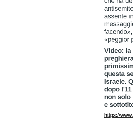
che ha de
antisemite
assente in
messaggio
facendo»,
«peggior p
Video: la
preghiera
primissim
questa se
Israele. 
dopo l'11
non solo 
e sottoti
https://www