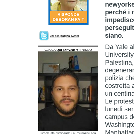
newyorkes
perché i 
impedisco
perseguit
siano.
vai alla pagina twitter
Da Yale a
CLICCA QUI per vedere il VIDEO
University
Palestina,
degeneran
polizia ch
costretta 
un centina
Le protest
lunedì ser
campus de
Washingto
Manhattan,
Israele sta eliminando i nuovi nazisti con