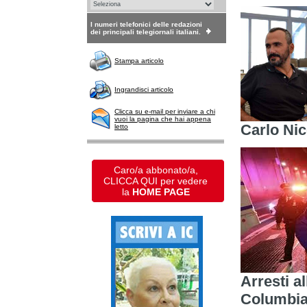
I numeri telefonici delle redazioni
dei principali telegiornali italiani.
Stampa articolo
Ingrandisci articolo
Clicca su e-mail per inviare a chi
vuoi la pagina che hai appena
Carlo Nic
letto
Caro/a abbonato/a,
CLICCA QUI per vedere
la
HOME PAGE
Arresti a
Columbia 