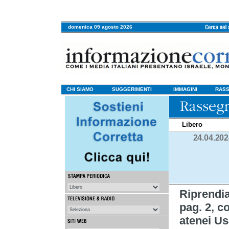
domenica 09 agosto 2026
CHI SIAMO
SUGGERIMENTI
IMMAGINI
RASS
Libero
24.04.20
Riprend
pag. 2, c
atenei Us