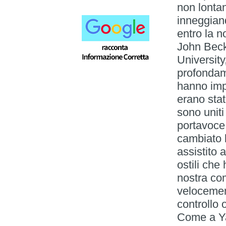
non lontan
inneggian
entro la n
John Beck
University
profondam
hanno imp
erano stat
sono uniti 
portavoce
cambiato 
assistito 
ostili che
nostra co
velocemen
controllo 
Come a Ya