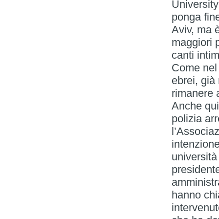
University 
ponga fine
Aviv, ma è
maggiori 
canti intim
Come nel 
ebrei, già 
rimanere 
Anche qui 
polizia ar
l’Associaz
intenzione
università
president
amministra
hanno chi
intervenu