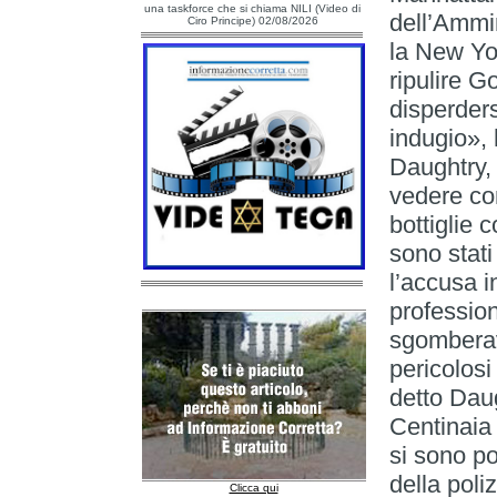
una taskforce che si chiama NILI (Video di
dell’Ammin
Ciro Principe) 02/08/2026
la New Yor
ripulire G
disperders
indugio», 
Daughtry, 
vedere com
bottiglie 
sono stati
l’accusa i
profession
sgomberav
pericolosi
detto Dau
Centinaia 
si sono po
della poli
Clicca qui