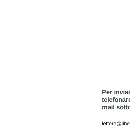
Per invia
telefonar
mail sott
lettere@libe