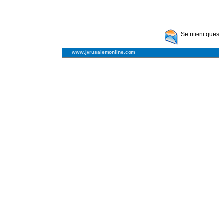
Se ritieni que
www.jerusalemonline.com