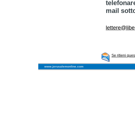
telefonar
mail sott
lettere@libe
Se ritieni que
www.jerusalemonline.com