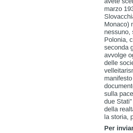
avete scel
marzo 1939
Slovacchi
Monaco) no
nessuno, 
Polonia, c
seconda g
avvolge og
delle soci
velleitari
manifesto
documento 
sulla pace
due Stati
della rea
la storia,
Per invia