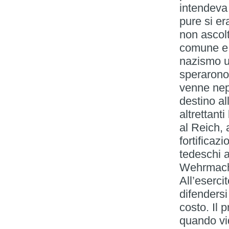
intendeva
pure si er
non ascolt
comune e r
nazismo u
sperarono
venne nepp
destino al
altrettant
al Reich, 
fortificazi
tedeschi 
Wehrmacht
All’eserc
difenders
costo. Il 
quando vid