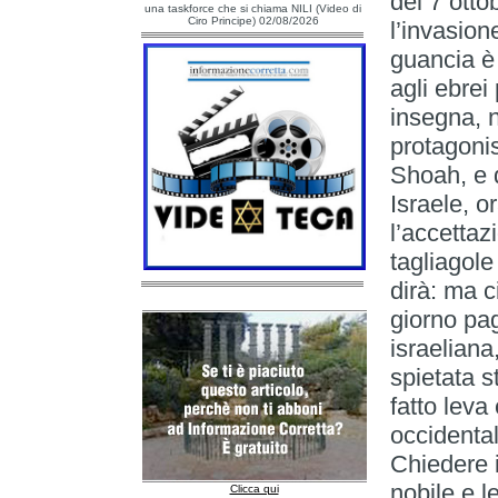
del 7 otto
una taskforce che si chiama NILI (Video di
Ciro Principe) 02/08/2026
l’invasion
guancia è
agli ebrei 
insegna, n
protagonis
Shoah, e d
Israele, or
l’accettaz
tagliagole
dirà: ma c
giorno pag
israeliana
spietata s
fatto leva
occidental
Chiedere il
nobile e l
Clicca qui