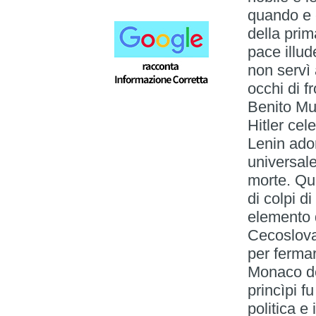
quando e c
della prim
pace illud
non servì 
occhi di f
Benito Mu
Hitler cel
Lenin ador
universale
morte. Qua
di colpi d
elemento d
Cecoslova
per fermare
Monaco de
princìpi fu
politica e