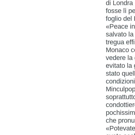
di Londra 
fosse lì p
foglio del
«Peace in 
salvato l
tregua ef
Monaco co
vedere la
evitato la
stato quel
condizioni
Minculpop
soprattutt
condottier
pochissimi
che pronun
«Potevate 