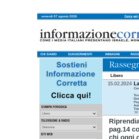
venerdi 07 agosto 2026
CHI SIAMO
SUGGERIMENTI
IMMAGINI
RASS
Libero
15.02.2024
La
Com
Tes
Dat
Pag
Aut
Tit
’38
Riprend
pag.14 co
chi oggi 