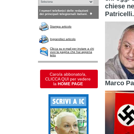
chiese ne
I numeri telefonici delle redazioni
Patricelli.
dei principali telegiornali italiani.
Stampa articolo
Ingrandisci articolo
Clicca su e-mail per inviare a chi
vuoi la pagina che hai appena
letto
Caro/a abbonato/a,
CLICCA QUI per vedere
Marco Pat
la
HOME PAGE