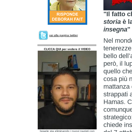
"Il fatto
storia
è l
insegna
"
vai alla pagina twitter
Nel mondo 
tenerezze 
CLICCA QUI per vedere il VIDEO
bello dell
però, il l
quello che
cosa più 
mattanza d
strappati 
Hamas. Ci
comunque 
strategico
chiede in
Israele sta eliminando i nuovi nazisti con