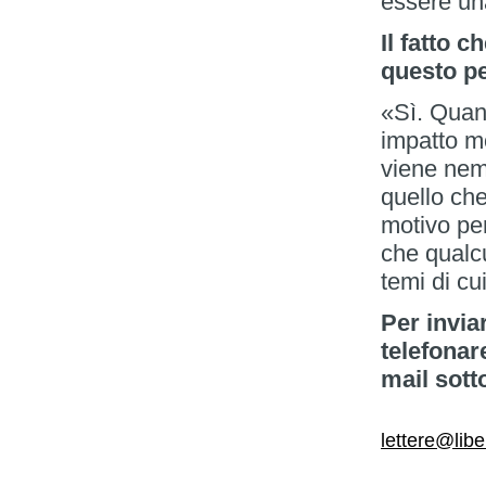
essere un
Il fatto 
questo pe
«Sì. Quan
impatto mo
viene nem
quello che
motivo pe
che qualc
temi di cu
Per invia
telefonar
mail sott
lettere@libe