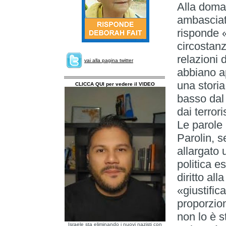
Alla doma
ambasciat
risponde 
circostanz
relazioni 
vai alla pagina twitter
abbiano a
una storia
CLICCA QUI per vedere il VIDEO
basso dal
dai terror
Le parole 
Parolin, s
allargato 
politica e
diritto al
«giustifi
proporzio
non lo è s
Israele sta eliminando i nuovi nazisti con