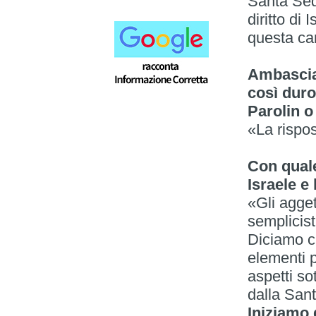
Santa Sede
diritto di 
questa car
Ambascia
così duro
Parolin o
«La rispo
Con quale
Israele e
«Gli agget
semplicisti
Diciamo c
elementi p
aspetti so
dalla San
Iniziamo 