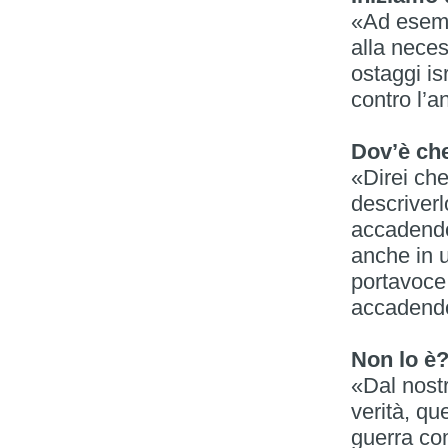
«Ad esemp
alla neces
ostaggi is
contro l’a
Dov’è che
«Direi che
descriverl
accadendo 
anche in u
portavoce
accadendo
Non lo è
«Dal nostr
verità, q
guerra co