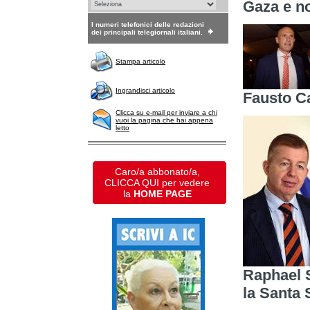
Gaza e no
I numeri telefonici delle redazioni
dei principali telegiornali italiani.
Stampa articolo
Ingrandisci articolo
Fausto Ca
Clicca su e-mail per inviare a chi
vuoi la pagina che hai appena
letto
Caro/a abbonato/a,
CLICCA QUI per vedere
la
HOME PAGE
Raphael S
la Santa