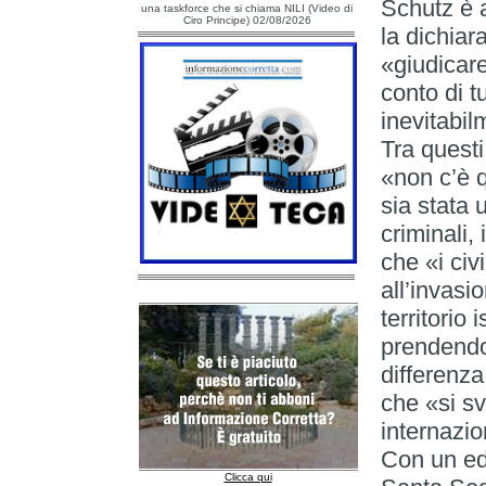
Schutz è a
una taskforce che si chiama NILI (Video di
Ciro Principe) 02/08/2026
la dichiar
«giudicare
conto di tu
inevitabil
Tra questi
«non c’è q
sia stata 
criminali,
che «i civ
all’invasi
territorio
prendendo 
differenza
che «si sv
internazio
Con un ed
Clicca qui