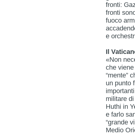
fronti: Ga
fronti son
fuoco arma
accadendo
e orchestr
Il Vatica
«Non nece
che viene 
“mente” c
un punto 
importanti
militare d
Huthi in Y
e farlo sa
“grande vi
Medio Orie