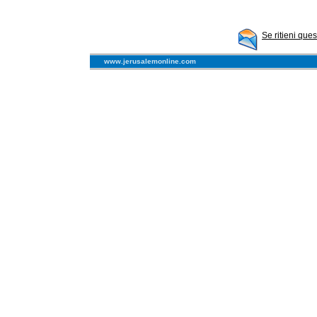
Se ritieni que
www.jerusalemonline.com