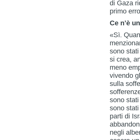
di Gaza ri
primo erro
Ce n’è un
«Sì. Quand
menzionand
sono stati
si crea, a
meno empa
vivendo gl
sulla soff
sofferenze 
sono stati
sono stati
parti di I
abbandonar
negli albe