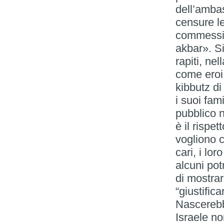
dell’amba
censure le 
commessi d
akbar». Sin
rapiti, ne
come eroi.
kibbutz di 
i suoi fam
pubblico n
è il rispet
vogliono c
cari, i lo
alcuni po
di mostra
“giustifica
Nascerebb
Israele no