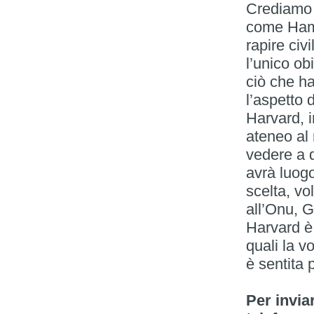
Crediamo 
come Hama
rapire civ
l’unico ob
ciò che ha
l’aspetto d
Harvard, i
ateneo al
vedere a 
avrà luogo
scelta, vo
all’Onu, G
Harvard è 
quali la v
è sentita p
Per invia