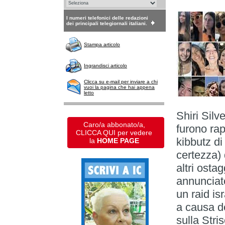
I numeri telefonici delle redazioni
dei principali telegiornali italiani.
Stampa articolo
Ingrandisci articolo
Clicca su e-mail per inviare a chi
vuoi la pagina che hai appena
letto
Shiri Silve
Caro/a abbonato/a,
furono rap
CLICCA QUI per vedere
kibbutz di
la
HOME PAGE
certezza) 
altri osta
annunciato
un raid is
a causa d
sulla Stri