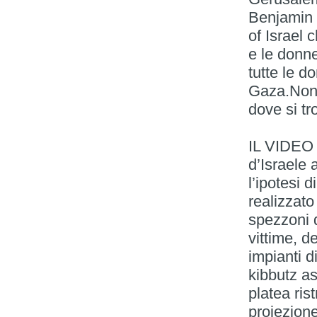
Benjamin 
of Israel 
e le donne
tutte le d
Gaza.Non 
dove si tr
IL VIDEO
d’Israele
l’ipotesi 
realizzato
spezzoni d
vittime, de
impianti d
kibbutz ass
platea ris
proiezion