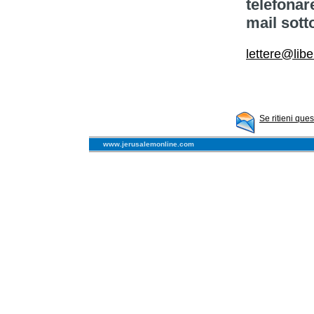
telefonar
mail sott
lettere@libe
Se ritieni que
www.jerusalemonline.com