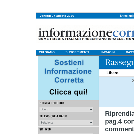
venerdi 07 agosto 2026
CHI SIAMO
SUGGERIMENTI
IMMAGINI
RASS
Libero
Riprend
pag.4 con 
commento