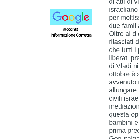
di atti di
israelian
per moltiss
due famili
Oltre ai d
rilasciati
che tutti 
liberati p
di Vladimi
ottobre è 
avvenuto n
allungare l
civili isra
mediazioni
questa op
bambini e
prima pre
Gerusalem