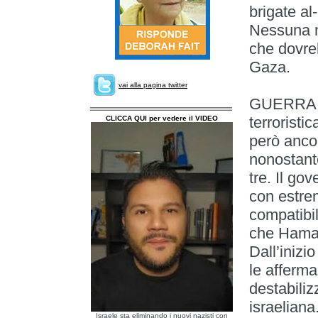
brigate al
Nessuna no
che dovre
Gaza.
vai alla pagina twitter
GUERRA P
terroristi
CLICCA QUI per vedere il VIDEO
però ancor
nonostante
tre. Il go
con estre
compatibil
che Hamas 
Dall’inizi
le afferma
destabiliz
israeliana
Israele sta eliminando i nuovi nazisti con