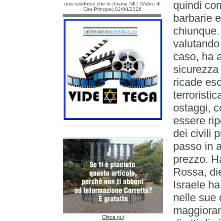
quindi co
una taskforce che si chiama NILI (Video di
Ciro Principe) 02/08/2026
barbarie e
chiunque. 
valutando 
caso, ha a
sicurezza 
ricade es
terroristi
ostaggi, 
essere rip
dei civili 
passo in 
prezzo. H
Rossa, diec
Israele ha 
nelle sue 
maggioranz
Clicca qui