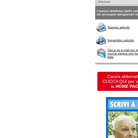
I numeri telefonici delle re
dei principali telegiornali it
Stampa articolo
Ingrandisci articolo
Clicca su e-mail per i
vuoi la pagina che h
letto
Caro/a abbonat
CLICCA QUI per 
la
HOME PA