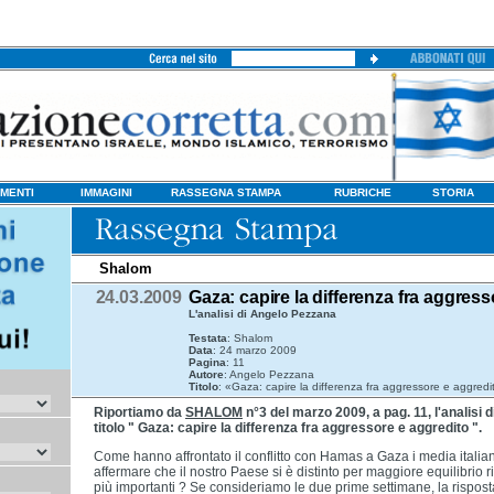
MENTI
IMMAGINI
RASSEGNA STAMPA
RUBRICHE
STORIA
Shalom
24.03.2009
Gaza: capire la differenza fra aggres
L'analisi di Angelo Pezzana
Testata
: Shalom
Data
: 24 marzo 2009
Pagina
: 11
Autore
: Angelo Pezzana
Titolo
: «Gaza: capire la differenza fra aggressore e aggredi
Riportiamo da
SHALOM
n°3 del marzo 2009, a pag. 11, l'analisi 
titolo " Gaza: capire la differenza fra aggressore e aggredito ".
Come hanno affrontato il conflitto con Hamas a Gaza i media italia
affermare che il nostro Paese si è distinto per maggiore equilibrio r
più importanti ? Se consideriamo le due prime settimane, la risposta