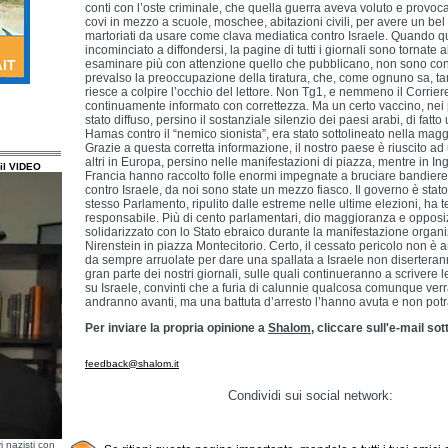
conti con l’oste criminale, che quella guerra aveva voluto e provocato
covi in mezzo a scuole, moschee, abitazioni civili, per avere un bel
martoriati da usare come clava mediatica contro Israele. Quando 
incominciato a diffondersi, la pagine di tutti i giornali sono tornate 
esaminare più con attenzione quello che pubblicano, non sono contat
prevalso la preoccupazione della tiratura, che, come ognuno sa, ta
riesce a colpire l’occhio del lettore. Non Tg1, e nemmeno il Corrie
continuamente informato con correttezza. Ma un certo vaccino, nei p
stato diffuso, persino il sostanziale silenzio dei paesi arabi, di fa
Hamas contro il “nemico sionista”, era stato sottolineato nella maggi
Grazie a questa corretta informazione, il nostro paese è riuscito ad 
altri in Europa, persino nelle manifestazioni di piazza, mentre in I
il VIDEO
Francia hanno raccolto folle enormi impegnate a bruciare bandiere
contro Israele, da noi sono state un mezzo fiasco. Il governo è stato 
stesso Parlamento, ripulito dalle estreme nelle ultime elezioni, ha
responsabile. Più di cento parlamentari, dio maggioranza e oppos
solidarizzato con lo Stato ebraico durante la manifestazione orga
Nirenstein in piazza Montecitorio. Certo, il cessato pericolo non è a
da sempre arruolate per dare una spallata a Israele non diserterann
gran parte dei nostri giornali, sulle quali continueranno a scrivere l
su Israele, convinti che a furia di calunnie qualcosa comunque verr
andranno avanti, ma una battuta d’arresto l’hanno avuta e non potr
Per inviare la propria opinione a
Shalom
, cliccare sull'e-mail so
feedback@shalom.it
Condividi sui social network:
i nazisti con