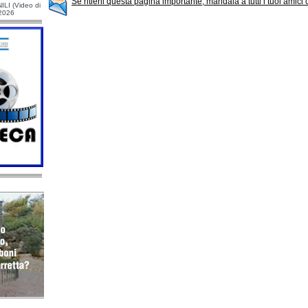
Se ritieni questa pagina importante, mandala a tutti i tuoi amici
ILI (Video di
/2026