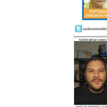
vai alla pagina twitter
CLICCA QUI per vedere 
Israele sta eliminando i nuov