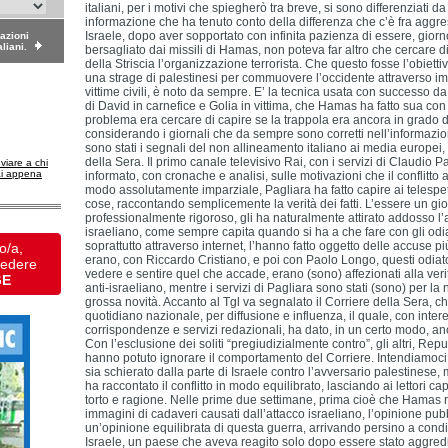
italiani, per i motivi che spiegherò tra breve, si sono differenziati d
informazione che ha tenuto conto della differenza che c’è fra aggre
Israele, dopo aver sopportato con infinita pazienza di essere, gior
dazioni
aliani.
bersagliato dai missili di Hamas, non poteva far altro che cercare di
della Striscia l’organizzazione terrorista. Che questo fosse l’obiet
una strage di palestinesi per commuovere l’occidente attraverso i
vittime civili, è noto da sempre. E’ la tecnica usata con successo da
di David in carnefice e Golia in vittima, che Hamas ha fatto sua con 
problema era cercare di capire se la trappola era ancora in grado 
considerando i giornali che da sempre sono corretti nell’informazi
sono stati i segnali del non allineamento italiano ai media europei, 
della Sera. Il primo canale televisivo Rai, con i servizi di Claudio Pa
nviare a chi
ai appena
informato, con cronache e analisi, sulle motivazioni che il conflitto
modo assolutamente imparziale, Pagliara ha fatto capire ai telespe
cose, raccontando semplicemente la verità dei fatti. L’essere un gio
professionalmente rigoroso, gli ha naturalmente attirato addosso l’a
israeliano, come sempre capita quando si ha a che fare con gli odiato
soprattutto attraverso internet, l’hanno fatto oggetto delle accuse pi
o/a,
erano, con Riccardo Cristiano, e poi con Paolo Longo, questi odiat
vedere
vedere e sentire quel che accade, erano (sono) affezionati alla ver
GE
anti-israeliano, mentre i servizi di Pagliara sono stati (sono) per la 
grossa novità. Accanto al Tgl va segnalato il Corriere della Sera, ch
quotidiano nazionale, per diffusione e influenza, il quale, con inter
corrispondenze e servizi redazionali, ha dato, in un certo modo, anche
Con l’esclusione dei soliti “pregiudizialmente contro”, gli altri, R
hanno potuto ignorare il comportamento del Corriere. Intendiamoci, 
sia schierato dalla parte di Israele contro l’avversario palestinese
ha raccontato il conflitto in modo equilibrato, lasciando ai lettori c
torto e ragione. Nelle prime due settimane, prima cioè che Hamas r
immagini di cadaveri causati dall’attacco israeliano, l’opinione pubbl
un’opinione equilibrata di questa guerra, arrivando persino a condiv
Israele, un paese che aveva reagito solo dopo essere stato aggredit