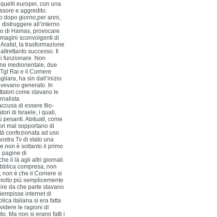
a quelli europei, con una
ssore e aggredito.
no dopo giorno,per anni,
 distruggere all’interno
tivo di Hamas, provocare
mmagini sconvolgenti di
 Arafat, la trasformazione
altrettanto successo. Il
di funzionare. Non
one mediorientale, due
Tgl Rai e il Corriere
gliara, ha sin dall’inizio
 avevano generato. In
ttatori come stavano le
rnalista
ccusa di essere filo-
ri di Israele, i quali,
ù pesanti. Abituati, come
ori mal sopportano di
ità confezionata ad uso
nostra Tv di stato una
e non è soltanto il primo
e pagine di
 il là agli altri giornali.
epubblica compresa, non
non è che il Corriere si
, molto più semplicemente
apire da che parte stavano
iempisse internet di
ica italiana si era fatta
idere le ragioni di
o. Ma non si erano fatti i