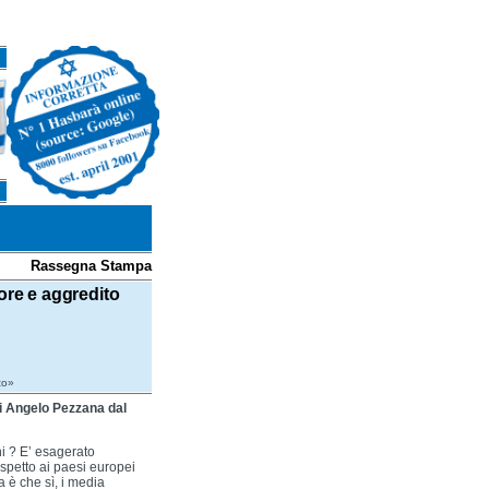
Rassegna Stampa
sore e aggredito
to»
di Angelo Pezzana dal
ni ? E’ esagerato
ispetto ai paesi europei
 è che sì, i media