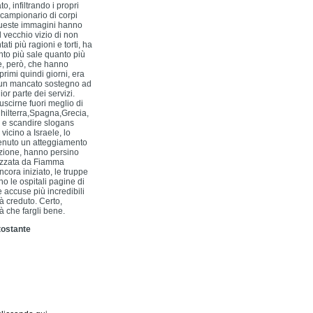
, infiltrando i propri
 campionario di corpi
queste immagini hanno
al vecchio vizio di non
i più ragioni e torti, ha
nto più sale quanto più
re, però, che hanno
rimi quindi giorni, era
tto un mancato sostegno ad
or parte dei servizi.
uscirne fuori meglio di
nghilterra,Spagna,Grecia,
 e scandire slogans
vicino a Israele, lo
 tenuto un atteggiamento
izione, hanno persino
nizzata da Fiamma
ncora iniziato, le truppe
o le ospitali pagine di
e accuse più incredibili
à creduto. Certo,
à che fargli bene.
ttostante