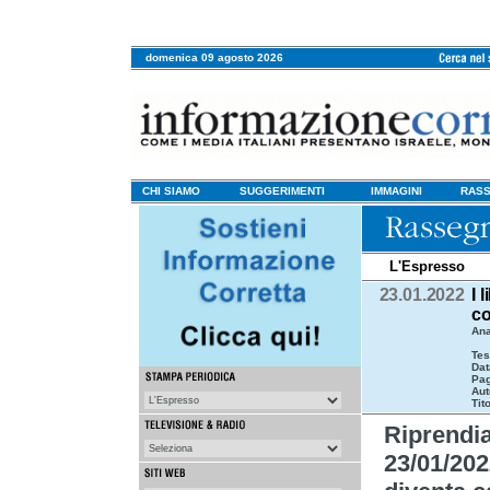
domenica 09 agosto 2026
CHI SIAMO
SUGGERIMENTI
IMMAGINI
RASS
L'Espresso
23.01.2022
I 
co
Ana
Tes
Dat
Pag
Aut
Tit
Riprendi
23/01/202