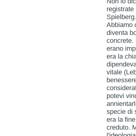
Non lo dic
registrate
Spielberg
Abbiamo c
diventa bo
concrete. 
erano impo
era la chi
dipendevan
vitale (L
benessere.
considerat
potevi vin
annientar
specie di
era la fin
creduto. 
l'ideologi