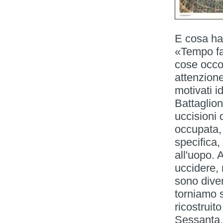
E cosa ha
«Tempo fa
cose occo
attenzione
motivati i
Battaglione
uccisioni 
occupata,
specifica,
all'uopo. 
uccidere,
sono diven
torniamo 
ricostruito
Sessanta.