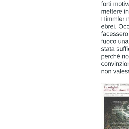
forti moti
mettere in
Himmler no
ebrei. Oc
facessero.
fuoco una
stata suf
perché no
convinzio
non vales