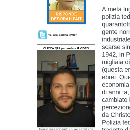
A metà lug
polizia te
quarantot
gente nor
vai alla pagina twitter
industrial
scarse si
CLICCA QUI per vedere il VIDEO
1942, in 
migliaia d
(questa er
ebrei. Qu
economia 
di anni fa
cambiato l
percezione
da Christ
Polizia te
tradotto d
Israele sta eliminando i nuovi nazisti con