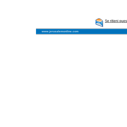
Se ritieni que
www.jerusalemonline.com