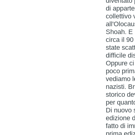
diventato 
di apparte
collettivo
all'Olocau
Shoah. E 
circa il 9
state sca
difficile 
Oppure ci
poco prim
vediamo le
nazisti. B
storico de
per quant
Di nuovo s
edizione d
fatto di 
prima edi