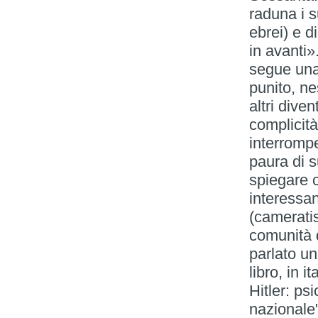
raduna i s
ebrei) e d
in avanti»
segue una
punito, ne
altri dive
complicit
interrompe
paura di s
spiegare c
interessan
(camerati
comunità 
parlato u
libro, in i
Hitler: ps
nazionale"