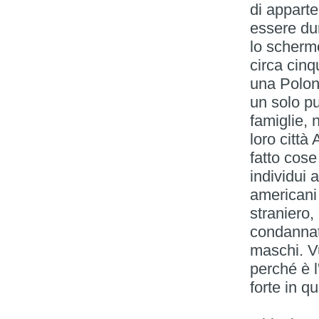
di apparte
essere dur
lo schermo
circa cinq
una Poloni
un solo pu
famiglie, n
loro citt
fatto cos
individui 
americani
straniero,
condannato
maschi. Vu
perché è l
forte in q