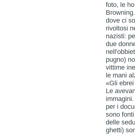
foto, le h
Browning.
dove ci so
rivoltosi 
nazisti: p
due donne
nell'obbie
pugno) noi
vittime i
le mani al
«Gli ebre
Le avevan
immagini. 
per i docu
sono fonti
delle sedu
ghetti) so