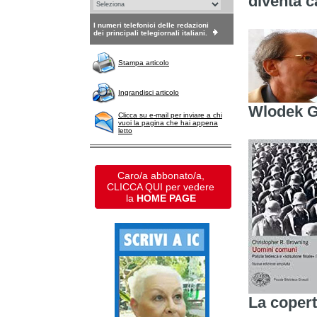
diventa c
I numeri telefonici delle redazioni
dei principali telegiornali italiani.
Stampa articolo
Ingrandisci articolo
Wlodek G
Clicca su e-mail per inviare a chi
vuoi la pagina che hai appena
letto
Caro/a abbonato/a,
CLICCA QUI per vedere
la
HOME PAGE
La copert