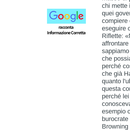
chi mette
quei gover
compiere o
eseguire c
Riflette: 
affrontare 
sappiamo 
che possi
perché cos
che già H
quanto l'
questa con
perché lei
conosceva i
esempio 
burocrate
Browning 