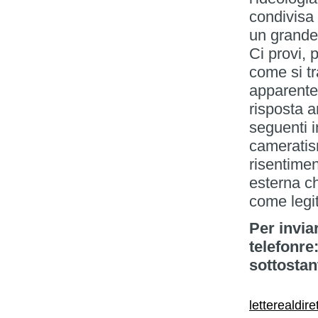
condivisa
un grande 
Ci provi, 
come si tr
apparente
risposta a
seguenti i
cameratism
risentimen
esterna c
come legi
Per inviar
telefonre
sottostan
letterealdir