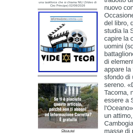
una taskforce che si chiama NILI (Video di
Ciro Principe) 02/08/2026
nuovo con 
Occasione
del libro,
studia la
capire la
uomini (so
battaglion
di elemen
appare la 
sfondo di 
sereno. «
Tacoma, n
essere a 
l'Oceano»
un attimo
Cambogia.
masse di 
Clicca qui