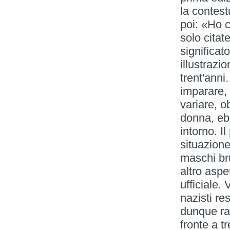
la contes
poi: «Ho c
solo citate
significa
illustrazi
trent'anni
imparare,
variare, o
donna, ebr
intorno. 
situazione
maschi br
altro aspe
ufficiale.
nazisti re
dunque ra
fronte a t