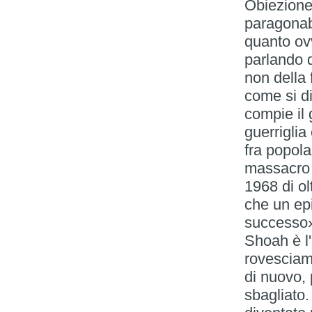
Obiezione 
paragonab
quanto ov
parlando d
non della 
come si di
compie il 
guerrigli
fra popola
massacro 
1968 di ol
che un ep
successo».
Shoah è l'
rovesciame
di nuovo, 
sbagliato.