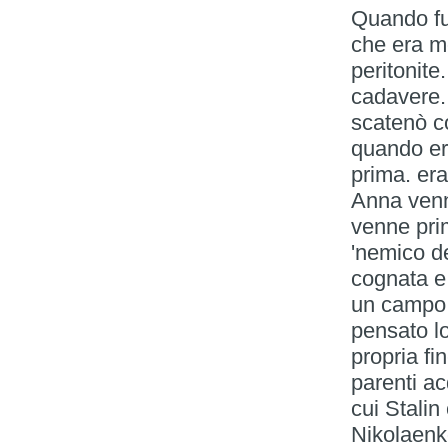
Quando fu 
che era mo
peritonite
cadavere.
scatenò c
quando era
prima. era
Anna venne
venne prim
'nemico de
cognata e 
un campo 
pensato lo
propria fi
parenti ac
cui Stalin
Nikolaenk