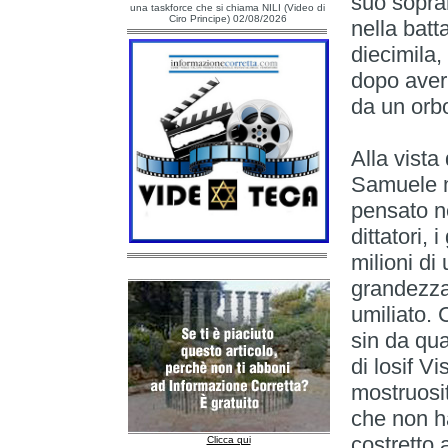
suo sopran
una taskforce che si chiama NILI (Video di
Ciro Principe) 02/08/2026
nella batt
diecimila, 
dopo averl
da un orb
Alla vista
Samuele m
pensato ne
dittatori, 
milioni d
grandezza
umiliato. 
sin da qu
di losif V
mostruosit
che non h
costretto 
Clicca qui