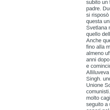
subito un 
padre. Du
si risposò
questa uni
Svetlana 
quello del
Anche que
fino alla 
almeno uff
anni dopo
e cominci
Alliluvev
Singh. uno
Unione Sov
comunisti
molto cagi
seguito a