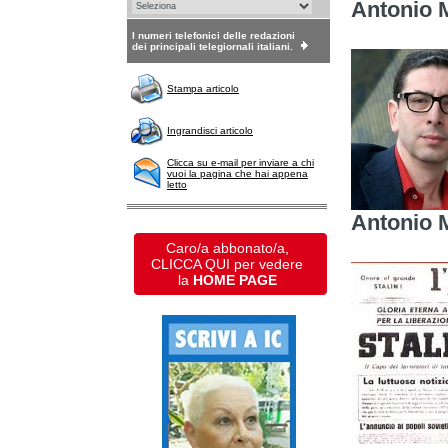
Antonio 
I numeri telefonici delle redazioni
dei principali telegiornali italiani.
Stampa articolo
Ingrandisci articolo
Clicca su e-mail per inviare a chi
vuoi la pagina che hai appena
letto
Antonio 
Caro/a abbonato/a,
CLICCA QUI per vedere
la
HOME PAGE