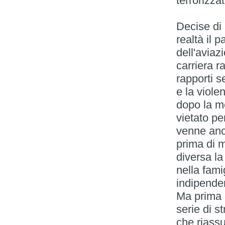
terrorizzat
Decise di
realtà il 
dell'aviaz
carriera r
rapporti s
e la viol
dopo la mo
vietato pe
venne anc
prima di m
diversa la
nella fami
indipenden
Ma prima 
serie di s
che riass