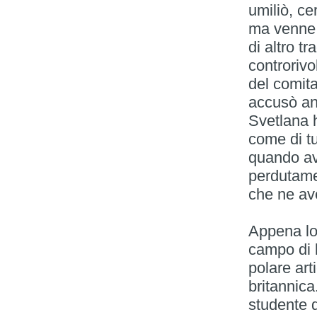
umiliò, c
ma venne 
di altro tr
controrivo
del comita
accusò an
Svetlana 
come di tu
quando av
perdutame
che ne ave
Appena lo
campo di l
polare art
britannic
studente 