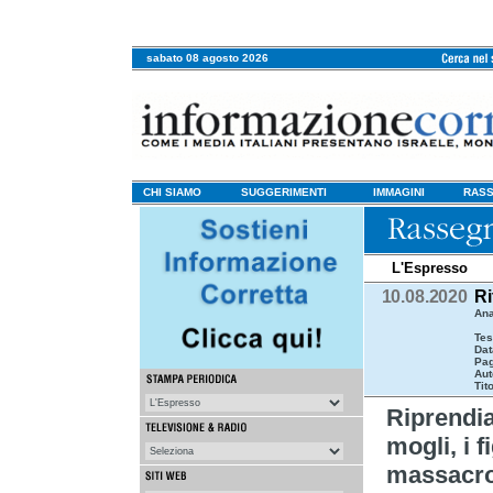
sabato 08 agosto 2026
CHI SIAMO
SUGGERIMENTI
IMMAGINI
RASS
L'Espresso
10.08.2020
Ri
Ana
Tes
Dat
Pag
Aut
Tit
Riprendi
mogli, i f
massacro 