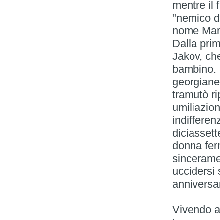
mentre il 
"nemico de
nome Marji
Dalla prim
Jakov, che
bambino. G
georgiane, 
tramutò ri
umiliazion
indifferen
diciasset
donna fer
sincerame
uccidersi 
anniversar
Vivendo a