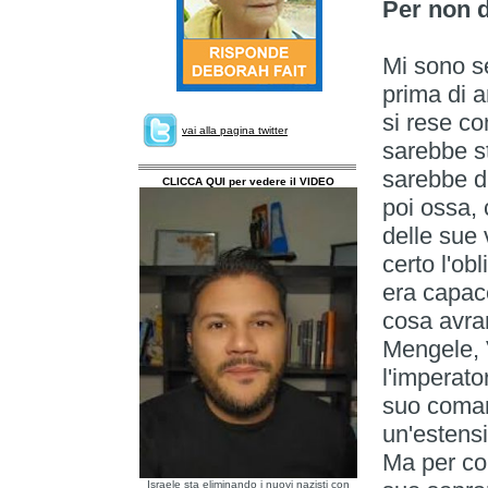
Per non d
Mi sono s
prima di a
si rese co
vai alla pagina twitter
sarebbe st
sarebbe d
CLICCA QUI per vedere il VIDEO
poi ossa,
delle sue 
certo l'obl
era capace
cosa avra
Mengele, V
l'imperato
suo coman
un'estens
Ma per co
Israele sta eliminando i nuovi nazisti con