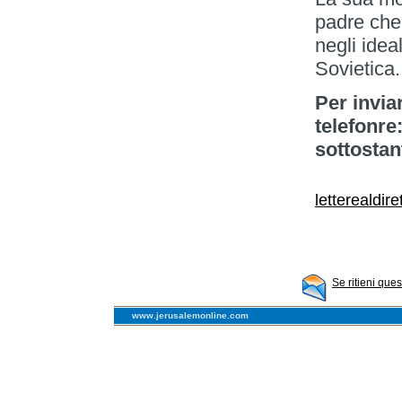
padre che
negli idea
Sovietica.
Per inviar
telefonre
sottostan
letterealdir
Se ritieni que
www.jerusalemonline.com