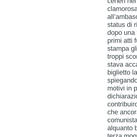
ceneri ne
clamorosa:
all’ambasc
status di r
dopo una 
primi atti
stampa gl
troppi sc
stava acc
biglietto 
spiegando
motivi in 
dichiaraz
contribuir
che ancor
comunista
alquanto b
terza mog