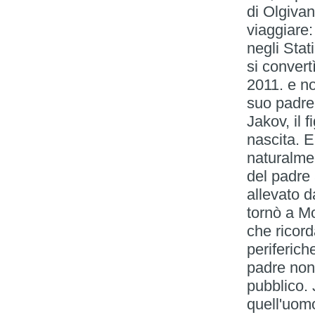
di Olgiva
viaggiare:
negli Stat
si convert
2011. e no
suo padre.
Jakov, il 
nascita. 
naturalmen
del padre 
allevato 
tornò a M
che ricord
periferich
padre non
pubblico.
quell'uom