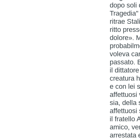
dopo soli 
Tragedia" 
ritrae Sta
ritto pres
dolore». 
probabilme
voleva ca
passato. E
il dittato
creatura h
e con lei 
affettuosi
sia, della
affettuosi
il fratello
amico, ve
arrestata 