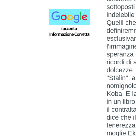
sottoposti
indelebile
Quelli ch
definiremm
esclusivam
l'immagine
speranza d
ricordi di
dolcezze.
"Stalin", 
nomignolo
Koba. E la
in un libr
il contral
dice che i
tenerezza,
moglie Eka