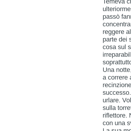
Temeva ch
ulteriorm
passò fann
concentra
reggere al
parte dei 
cosa sul 
irreparab
soprattutt
Una notte
a correre 
recinzion
successo. 
urlare. Vo
sulla torre
riflettore
con una sv
La sua mor