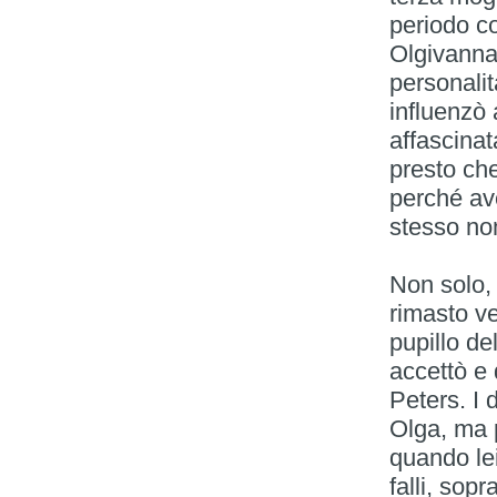
periodo co
Olgivanna
personali
influenzò 
affascinat
presto ch
perché ave
stesso no
Non solo, 
rimasto v
pupillo de
accettò e
Peters. I 
Olga, ma p
quando le
falli, sop