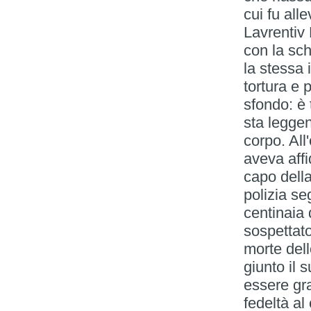
cui fu all
Lavrentiv 
con la sc
la stessa 
tortura e p
sfondo: è
sta leggen
corpo. All
aveva affi
capo della
polizia se
centinaia 
sospettato
morte del
giunto il 
essere gra
fedeltà al