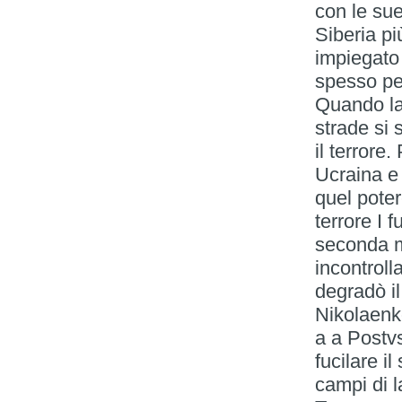
con le su
Siberia pi
impiegato
spesso per
Quando la
strade si
il terrore
Ucraina e 
quel pote
terrore I 
seconda mo
incontroll
degradò il
Nikolaenko
a a Postv
fucilare il
campi di 