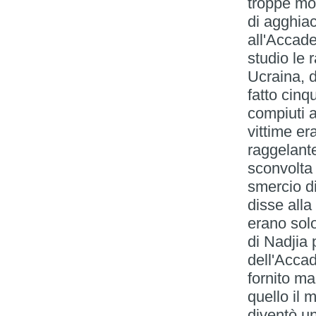
troppe mos
di agghia
all'Accade
studio le 
Ucraina, d
fatto cinq
compiuti a
vittime er
raggelant
sconvolta d
smercio d
disse all
erano solo
di Nadjia 
dell'Accad
fornito ma
quello il 
diventò un