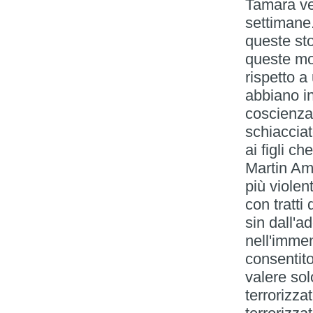
Tamara ven
settimane
queste sto
queste mos
rispetto a
abbiano in
coscienza
schiaccia
ai figli c
Martin Ami
più violen
con tratti
sin dall'
nell'immen
consentito
valere sol
terrorizza