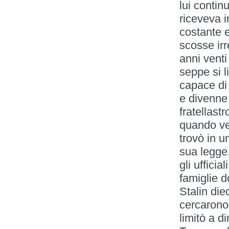
lui conti
riceveva i
costante 
scosse irr
anni venti
seppe si 
capace di 
e divenne 
fratellast
quando ve
trovò in 
sua legge.
gli ufficia
famiglie 
Stalin die
cercarono
limitò a d