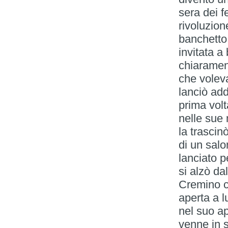
sera dei f
rivoluzione
banchetto 
invitata a 
chiaramen
che voleva
lanciò ad
prima volt
nelle sue
la trascin
di un salo
lanciato p
si alzò da
Cremino co
aperta a l
nel suo ap
venne in s