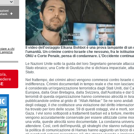
dazioni
aliani.
Il video dell'ostaggio Elkana Bohbot è una prova lampante di un
nviare a chi
l'umanità. Un crimine contro Israele che nessuno, fra le istituzion
ai appena
ONU e Corte Penale, pensa di condannare. L'Occidente continua
Le Nazioni Unite sotto la guida del loro Segretario generale attac
Stato ebraico; una Corte di Giustizia che si dichiara imparziale, att
Stato.
o/a,
vedere
Nel frattempo, dei crimini atroci vengono commessi contro Israele
GE
indifferenza. Crimini documentati in tempo reale e che non lascia
è considerata un'organizzazione terroristica dagli Stati Uniti, dal 
Europea, dalla Gran Bretagna, dalla Svizzera, dall'Australia e dal Gi
terroristi di questa organizzazione hanno commesso atrocità in Isra
pubblicandole online al grido di “Allah Akhbar.” Se ne sono andati
degli ostaggi, il che costituisce una violazione del diritto internaz
ha trovato per loro delle scuse. 59 di questi ostaggi, vivi e morti, s
Gaza. I vivi sono sottoposti a trattamenti barbari ed a torture, mentr
vengono accuratamente conservate per essere utilizzate come mo
una volta, queste atrocità sono documentate. La condanna universa
attendere. Così, certi dell'impunità, gli strateghi che stanno svilupp
la politica di comunicazione di Hamas hanno aggiunto un tocco di cr