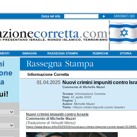
MENTI
IMMAGINI
RASSEGNA STAMPA
RUBRICHE
STORIA
Informazione Corretta
01.04.2025
Nuovi crimini impuniti contro Isr
Commento di Michelle Mazel
Testata
: Informazione Corretta
Data
: 01 aprile 2025
Pagina
: 1
Autore
: Michelle Mazel
Titolo
: «Nuovi crimini impuniti contro Israele»
Nuovi crimini impuniti contro Israele
Commento di Michelle Mazel
(Traduzione di Yehudit Weisz)
https://www.dreuz.info/2025/03/nouveaux-crimes-impunis-contre-israel-312860.