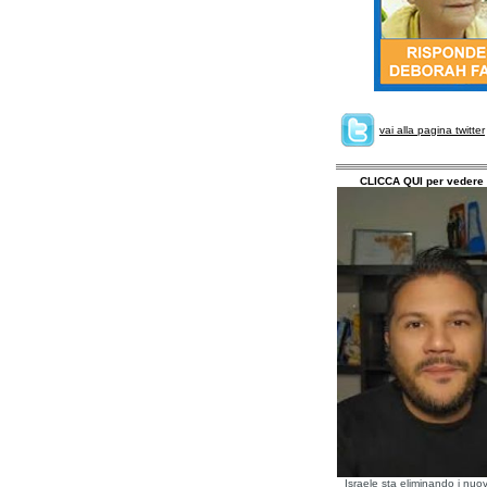
vai alla pagina twitter
CLICCA QUI per vedere 
Israele sta eliminando i nuov