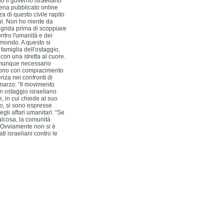
o il governo israeliano
ppena pubblicato online
a di questo civile rapito
qui. Non ho niente da
” grida prima di scoppiare
ntro l'umanità e dei
 mondo. A questo si
 famiglia dell'ostaggio,
con una stretta al cuore.
omunque necessario
ndono con compiacimento
za nei confronti di
marzo: “Il movimento
n ostaggio israeliano
e, in cui chiede al suo
ro, si sono espresse
gli affari umanitari: “Se
alcosa, la comunità
.” Ovviamente non si è
ti israeliani contro le