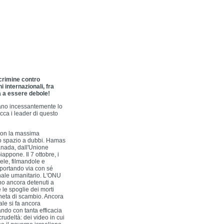
 crimine contro
i internazionali, fra
 a essere debole!
cano incessantemente lo
acca i leader di questo
 con la massima
no spazio a dubbi. Hamas
Canada, dall'Unione
appone. Il 7 ottobre, i
ele, filmandole e
 portando via con sé
ionale umanitario. L'ONU
ono ancora detenuti a
e le spoglie dei morti
neta di scambio. Ancora
le si fa ancora
ando con tanta efficacia
udeltà: dei video in cui