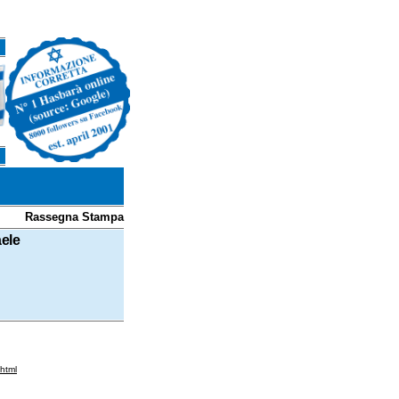
Rassegna Stampa
aele
html