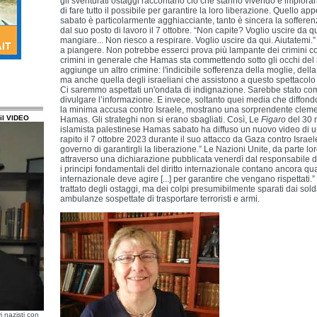
gli sventurati ostaggi raccontano ciò che stanno vivendo e imploran
di fare tutto il possibile per garantire la loro liberazione. Quello a
sabato è particolarmente agghiacciante, tanto è sincera la sofferenz
dal suo posto di lavoro il 7 ottobre. “Non capite? Voglio uscire da 
mangiare... Non riesco a respirare. Voglio uscire da qui. Aiutatemi.
a piangere. Non potrebbe esserci prova più lampante dei crimini co
crimini in generale che Hamas sta commettendo sotto gli occhi del
aggiunge un altro crimine: l'indicibile sofferenza della moglie, della
ma anche quella degli israeliani che assistono a questo spettacolo 
Ci saremmo aspettati un'ondata di indignazione. Sarebbe stato c
divulgare l’informazione. E invece, soltanto quei media che diffo
la minima accusa contro Israele, mostrano una sorprendente clemen
il VIDEO
Hamas. Gli strateghi non si erano sbagliati. Così, Le
Figaro
del 30 
islamista palestinese Hamas sabato ha diffuso un nuovo video di u
rapito il 7 ottobre 2023 durante il suo attacco da Gaza contro Israel
governo di garantirgli la liberazione.” Le Nazioni Unite, da parte lo
attraverso una dichiarazione pubblicata venerdì dal responsabile de
i principi fondamentali del diritto internazionale contano ancora qu
internazionale deve agire [...] per garantire che vengano rispettati
trattato degli ostaggi, ma dei colpi presumibilmente sparati dai solda
ambulanze sospettate di trasportare terroristi e armi.
i nazisti con