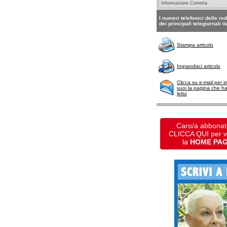
I numeri telefonici delle re
dei principali telegiornali it
Stampa articolo
Ingrandisci articolo
Clicca su e-mail per i
vuoi la pagina che h
letto
Caro/a abbonat
CLICCA QUI per 
la
HOME PA