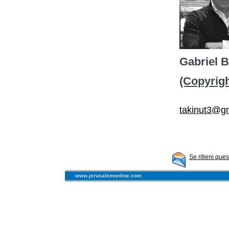
Gabriel 
(Copyright
takinut3@g
Se ritieni que
www.jerusalemonline.com