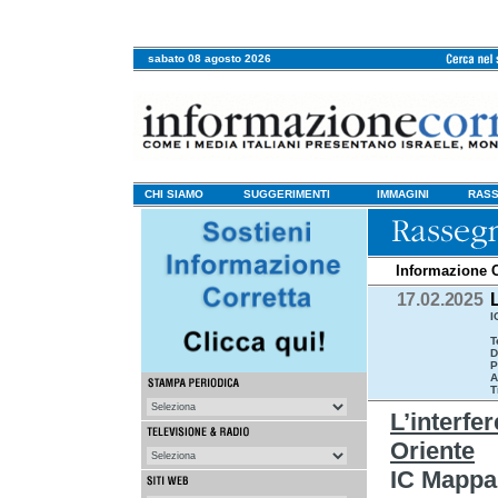
sabato 08 agosto 2026
CHI SIAMO
SUGGERIMENTI
IMMAGINI
RASS
Informazione C
17.02.2025
L
I
T
D
P
A
T
L’interfer
Oriente
IC Mappa