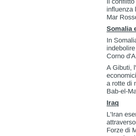
Il conflitt
influenza 
Mar Ross
Somalia e
In Somalia
indebolire
Corno d'Af
A Gibuti, l
economici
a rotte di
Bab-el-M
Iraq
L'Iran ese
attraverso 
Forze di 