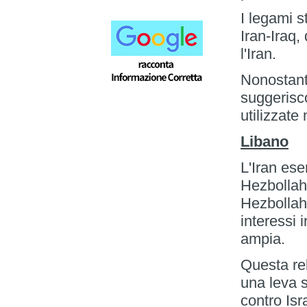
I legami st
Iran-Iraq,
l'Iran.
Nonostant
suggerisc
utilizzate 
Libano
L'Iran ese
Hezbollah
Hezbollah
interessi 
ampia.
Questa re
una leva s
contro Isr