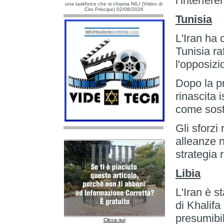
l’interfere
una taskforce che si chiama NILI (Video di
Ciro Principe) 02/08/2026
Tunisia
L'Iran ha 
Tunisia ra
l'opposizi
Dopo la pr
rinascita 
come soste
Gli sforzi
alleanze 
strategia 
Libia
L'Iran è s
di Khalifa
presumibil
Clicca qui