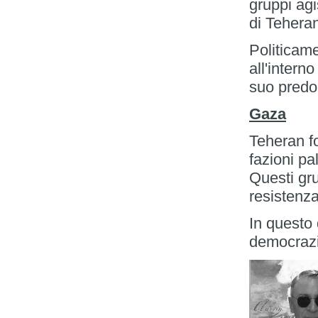
gruppi ag
di Tehera
Politicame
all'intern
suo predo
Gaza
Teheran fo
fazioni p
Questi gr
resistenza
In questo 
democrazia