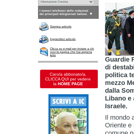
I numeri telefonici delle redazioni
dei principali telegiornali italiani.
Stampa articolo
Ingrandisci articolo
Clicca su e-mail per inviare a chi
vuoi la pagina che hai appena
letto
Guardie R
di destabi
politica 
Caro/a abbonato/a,
CLICCA QUI per vedere
mezzo Med
la
HOME PAGE
dalla Som
Libano e
Israele.
Il mondo 
Oriente e
comune pat