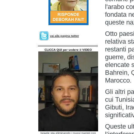
l'arabo co
fondata ne
queste na
Otto paesi
vai alla pagina twitter
relativa s
restanti p
CLICCA QUI per vedere il VIDEO
guerre, di
elencate s
Bahrein, 
Marocco.
Gli altri p
cui Tunisi
Gibuti, I
significat
Queste ul
Israele sta eliminando i nuovi nazisti con