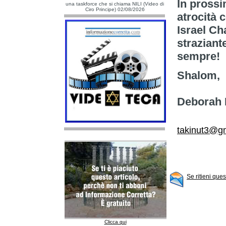
In prossi
una taskforce che si chiama NILI (Video di
Ciro Principe) 02/08/2026
atrocità 
Israel Ch
straziante
sempre!
Shalom,
Deborah 
takinut3@g
Se ritieni que
Clicca qui