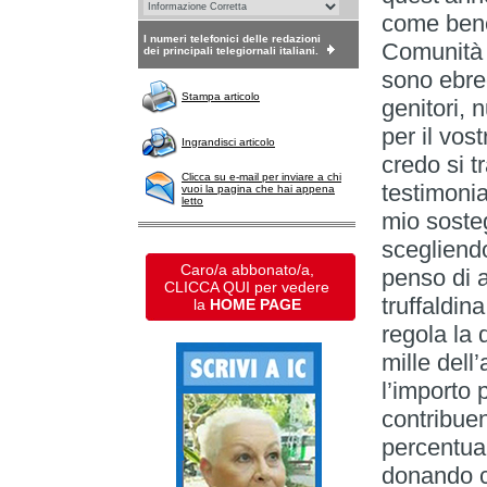
come benef
I numeri telefonici delle redazioni
Comunità 
dei principali telegiornali italiani.
sono ebre
Stampa articolo
genitori,
per il vos
Ingrandisci articolo
credo si t
Clicca su e-mail per inviare a chi
testimonia
vuoi la pagina che hai appena
letto
mio sosteg
scegliend
Caro/a abbonato/a,
penso di a
CLICCA QUI per vedere
truffaldin
la
HOME PAGE
regola la 
mille del
l’importo 
contribuen
percentuali
donando c