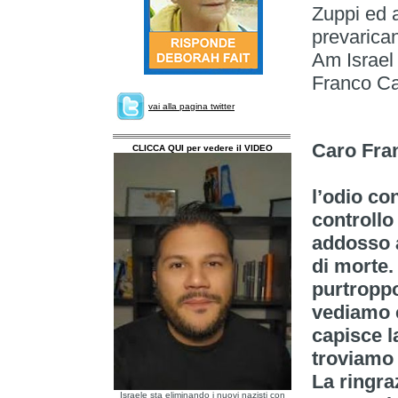
Zuppi ed a
prevarican
Am Israel 
Franco Ca
vai alla pagina twitter
Caro Fra
CLICCA QUI per vedere il VIDEO
l’odio con
controllo
addosso a
di morte.
purtroppo
vediamo c
capisce l
troviamo
La ringra
Israele sta eliminando i nuovi nazisti con