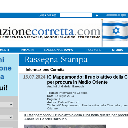
MENTI
IMMAGINI
RASSEGNA STAMPA
RUBRICHE
STORIA
Informazione Corretta
15.07.2024
IC Mappamondo: Il ruolo attivo della C
per procura in Medio Oriente
Analisi di Gabriel Barouch
Testata
: Informazione Corretta
Data
: 15 luglio 2024
Pagina
: 1
Autore
: Gabriel Barouch
Titolo
: «IC Mappamondo: Il ruolo attivo della Cina nella guer
Oriente»
IC Mappamondo: Il ruolo attivo della Cina nella guerra per procu
Analisi di Gabriel Barouch