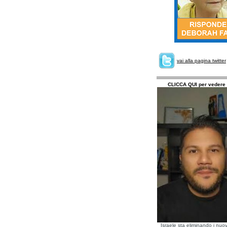
vai alla pagina twitter
CLICCA QUI per vedere 
Israele sta eliminando i nuov