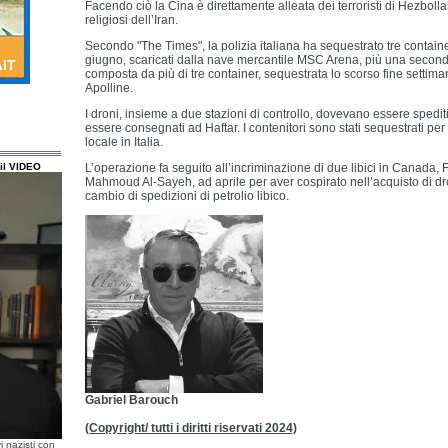
Facendo ciò la Cina è direttamente alleata dei terroristi di Hezbollah
religiosi dell’Iran.
Secondo "The Times", la polizia italiana ha sequestrato tre container
giugno, scaricati dalla nave mercantile MSC Arena, più una secon
composta da più di tre container, sequestrata lo scorso fine setti
Apolline.
I droni, insieme a due stazioni di controllo, dovevano essere spediti
essere consegnati ad Haftar. I contenitori sono stati sequestrati per
locale in Italia.
il VIDEO
L’operazione fa seguito all’incriminazione di due libici in Canada,
Mahmoud Al-Sayeh, ad aprile per aver cospirato nell’acquisto di dro
cambio di spedizioni di petrolio libico.
Gabriel Barouch
(Copyright/ tutti i diritti riservati 2024)
i nazisti con