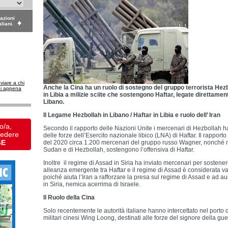
dazioni
aliani.
nviare a chi
Anche la Cina ha un ruolo di sostegno del gruppo terrorista He
ai appena
in Libia a milizie sciite che sostengono Haftar, legate direttamente
Libano.
Il Legame Hezbollah in Libano / Haftar in Libia e ruolo dell’ Iran
o/a,
Secondo il rapporto delle Nazioni Unite i mercenari di Hezbollah 
vedere
delle forze dell’Esercito nazionale libico (LNA) di Haftar. Il rapporto
GE
del 2020 circa 1.200 mercenari del gruppo russo Wagner, nonché m
Sudan e di Hezbollah, sostengono l’offensiva di Haftar.
Inoltre il regime di Assad in Siria ha inviato mercenari per sostener
alleanza emergente tra Haftar e il regime di Assad è considerata va
poiché aiuta l’Iran a rafforzare la presa sul regime di Assad e ad a
in Siria, nemica acerrima di Israele.
Il Ruolo della Cina
Solo recentemente le autorità italiane hanno intercettato nel porto d
militari cinesi Wing Loong, destinati alle forze del signore della guer