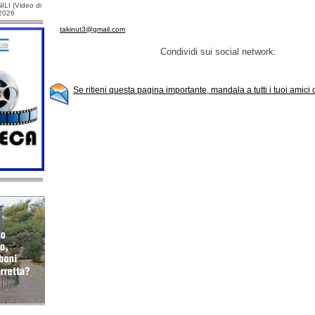
ILI (Video di
/2026
takinut3@gmail.com
Condividi sui social network:
Se ritieni questa pagina importante, mandala a tutti i tuoi amici