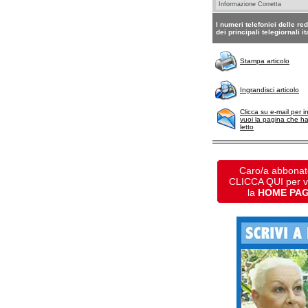
I numeri telefonici delle re
dei principali telegiornali it
Stampa articolo
Ingrandisci articolo
Clicca su e-mail per i
vuoi la pagina che h
letto
Caro/a abbonat
CLICCA QUI per 
la
HOME PA