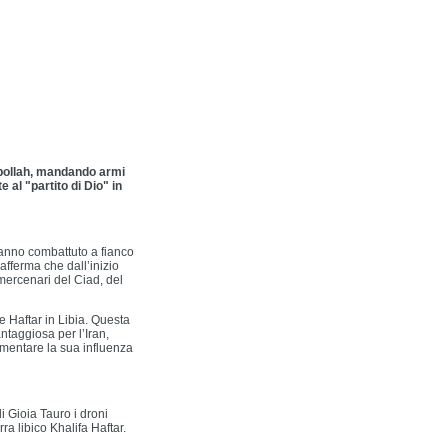
zbollah, mandando armi
 al "partito di Dio" in
hanno combattuto a fianco
 afferma che dall’inizio
ercenari del Ciad, del
e Haftar in Libia. Questa
ntaggiosa per l’Iran,
umentare la sua influenza
i Gioia Tauro i droni
ra libico Khalifa Haftar.