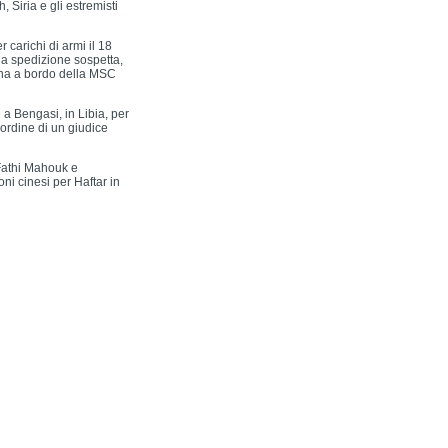
, Siria e gli estremisti
 carichi di armi il 18
da spedizione sospetta,
mana a bordo della MSC
 a Bengasi, in Libia, per
 ordine di un giudice
 Fathi Mahouk e
ni cinesi per Haftar in