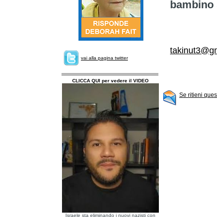
bambino 
takinut3@g
vai alla pagina twitter
CLICCA QUI per vedere il VIDEO
Se ritieni que
Israele sta eliminando i nuovi nazisti con