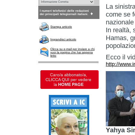
La sinistr
I numeri telefonici delle redazioni
come se f
dei principali telegiornali italiani.
nazionale
Stampa articolo
In realtà,
Hamas, gru
Ingrandisci articolo
popolazio
Clicca su e-mail per inviare a chi
vuoi la pagina che hai appena
Ecco il vi
letto
http://www.
Caro/a abbonato/a,
CLICCA QUI per vedere
la
HOME PAGE
Yahya Sin