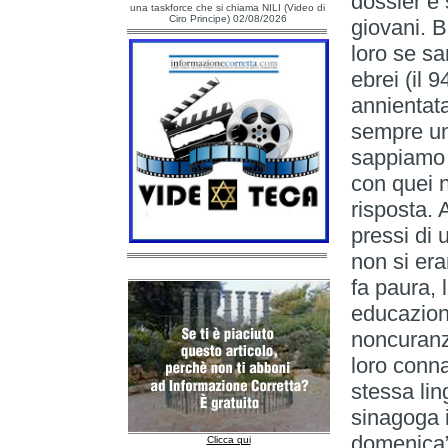
dossier è 
una taskforce che si chiama NILI (Video di
Ciro Principe) 02/08/2026
giovani. B
loro se sa
ebrei (il
annientata
sempre un
sappiamo n
con quei n
risposta. 
pressi di
non si era
fa paura, 
educazione
noncuranz
loro conna
stessa li
sinagoga i
domenica”
Clicca qui