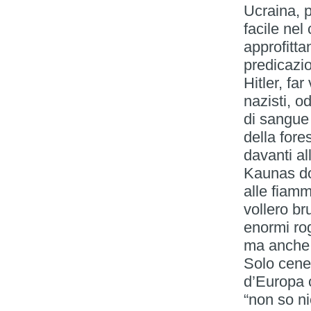
Ucraina, 
facile nel
approfittan
predicazio
Hitler, fa
nazisti, o
di sangue
della fore
davanti al
Kaunas do
alle fiamm
vollero br
enormi ro
ma anche 
Solo cene
d’Europa 
“non so n