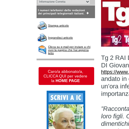
I numeri telefonici delle redazioni
dei principali telegiornali italiani.
Stampa articolo
Ingrandisci articolo
Clicca su e-mail per inviare a chi
vuoi la pagina che hai appena
letto
Tg 2 RAI
DI Giovan 
Caro/a abbonato/a,
https://ww
CLICCA QUI per vedere
andato in 
la
HOME PAGE
un’ora inf
importanz
”Raccontalo
loro figli
dimentichi