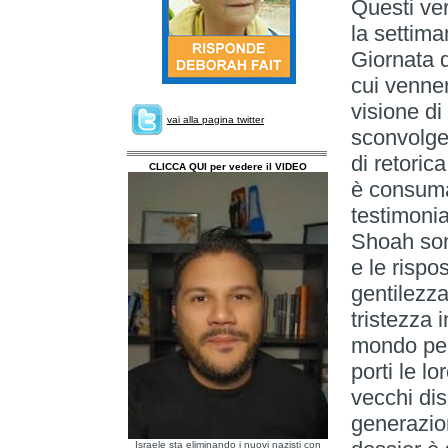
Questi ve
la settima
Giornata 
cui venner
visione di
vai alla pagina twitter
sconvolge 
di retorica
CLICCA QUI per vedere il VIDEO
è consuma
testimonia
Shoah sono
e le rispo
gentilezz
tristezza 
mondo per
porti le lo
vecchi dis
generazion
Israele sta eliminando i nuovi nazisti con