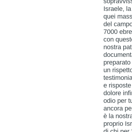
sopravvis
Israele, l
quei mass
del campo
7000 ebrei
con queste
nostra pat
documenta
preparato 
un rispett
testimoni
e risposte
dolore inf
odio per t
ancora per
è la nostr
proprio Is
di chi per