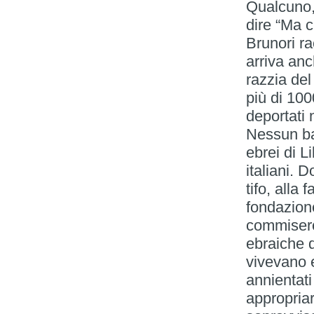
Qualcuno,
dire “Ma c
Brunori ra
arriva anch
razzia del
più di 1000
deportati 
Nessun bam
ebrei di Li
italiani. 
tifo, alla
fondazione
commisero
ebraiche d
vivevano 
annientat
appropriar