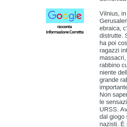
Vilnius, in
Gerusalemm
ebraica, c
distrutte.
ha poi co
ragazzi in
massacri, 
rabbino cu
niente del
grande ra
importante
Non sapere
le sensazi
URSS. Ave
dal giogo 
nazisti. È