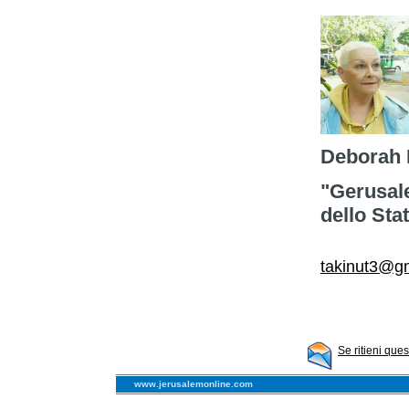
Deborah 
"Gerusale
dello Stat
takinut3@g
Se ritieni que
www.jerusalemonline.com