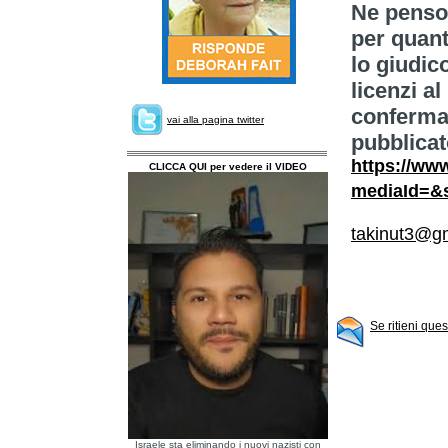
Ne penso 
per quanto
lo giudic
licenzi al
conferma 
vai alla pagina twitter
pubblicato
https://ww
CLICCA QUI per vedere il VIDEO
mediaId=&
takinut3@g
Se ritieni que
Israele sta eliminando i nuovi nazisti con