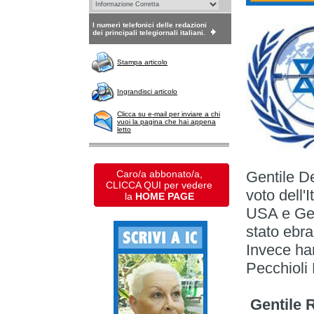
I numeri telefonici delle redazioni
dei principali telegiornali italiani.
Stampa articolo
Ingrandisci articolo
Clicca su e-mail per inviare a chi
vuoi la pagina che hai appena
letto
Caro/a abbonato/a,
Gentile D
CLICCA QUI per vedere
voto dell'
la
HOME PAGE
USA e Ger
stato ebr
Invece han
Pecchioli
Gentile 