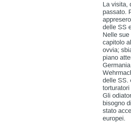
La visita, 
passato. P
appresero 
delle SS e
Nelle sue
capitolo a
ovvia; sbi
piano att
Germania h
Wehrmacht.
delle SS. 
torturator
Gli odiato
bisogno d
stato acce
europei.