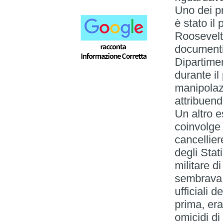
Uno dei pr
è stato il
Roosevelt
documenti 
Dipartiment
durante il
manipolazi
attribuendo
Un altro 
coinvolge g
cancellier
degli Stat
militare d
sembrava c
ufficiali
prima, era
omicidi di