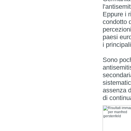
l'antisemi
Eppure i r
condotto d
percezioni
paesi eur
i principal
Sono pochi
antisemit
secondari
sistemati
assenza di
di continu