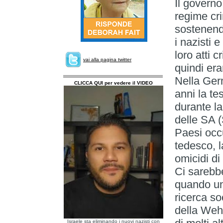
Il govern
regime cri
sostenend
i nazisti 
loro atti c
vai alla pagina twitter
quindi era
Nella Germ
CLICCA QUI per vedere il VIDEO
anni la te
durante l
delle SA (
Paesi occu
tedesco, 
omicidi d
Ci sarebbe
quando una
ricerca so
della Wehr
Israele sta eliminando i nuovi nazisti con