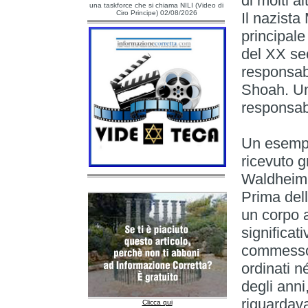
di molti alt
una taskforce che si chiama NILI (Video di
Ciro Principe) 02/08/2026
Il nazista
principal
del XX sec
responsabi
Shoah. Una
responsabi
Un esempi
ricevuto g
Waldheim, 
Prima del
un corpo 
significat
commesso 
ordinati 
degli anni
riguardava
Clicca qui