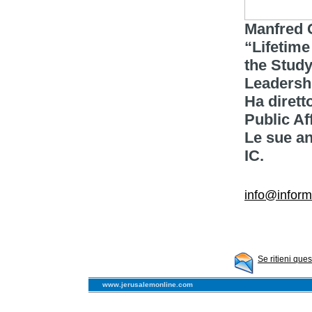
Manfred G
“Lifetime
the Study
Leadersh
Ha dirett
Public Aff
Le sue an
IC.
info@inform
Se ritieni que
www.jerusalemonline.com