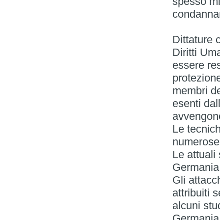
spesso min
condanna
Dittature 
Diritti Um
essere re
protezione 
membri del
esenti dal
avvengono
Le tecnich
numerose 
Le attuali 
Germania 
Gli attacc
attribuiti
alcuni stu
Germania 