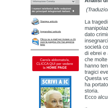
Analisi d
(Traduzio
I numeri telefonici delle redazioni
dei principali telegiornali italiani.
La traged
Stampa articolo
manipolazi
Ingrandisci articolo
dato crim
insegnarci
Clicca su e-mail per inviare a chi
vuoi la pagina che hai appena
letto
società co
di ebrei e 
che molte 
Caro/a abbonato/a,
CLICCA QUI per vedere
hanno tent
la
HOME PAGE
tragici eve
Questa vol
ha portat
storia.
Ecco alcu