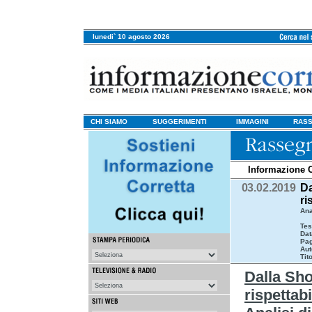
lunedi` 10 agosto 2026
CHI SIAMO
SUGGERIMENTI
IMMAGINI
RASS
Informazione C
03.02.2019
Da
ri
Ana
Tes
Dat
Pag
Aut
Tit
Dalla Sho
rispettabi