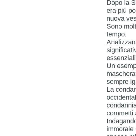
Dopo la Sh
era più po
nuova vest
Sono molt
tempo.
Analizzan
significat
essenziali
Un esempio
mascherar
sempre ign
La condann
occidental
condannia
commetti a
Indagando
immorale 