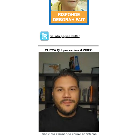
vai alla pagina twitter
CLICCA QUI per vedere il VIDEO
Israele sta eliminando i nuovi nazisti con