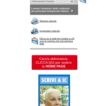
I numeri telefonici delle redazioni
dei principali telegiornali italiani.
Stampa articolo
Ingrandisci articolo
Clicca su e-mail per inviare a chi
vuoi la pagina che hai appena
letto
Caro/a abbonato/a,
CLICCA QUI per vedere
la
HOME PAGE