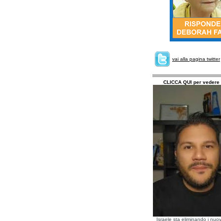
vai alla pagina twitter
CLICCA QUI per vedere 
Israele sta eliminando i nuov