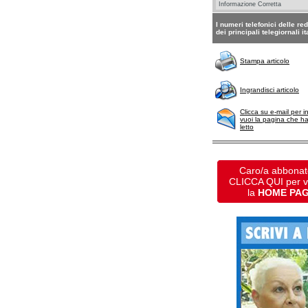
I numeri telefonici delle re
dei principali telegiornali it
Stampa articolo
Ingrandisci articolo
Clicca su e-mail per i
vuoi la pagina che h
letto
Caro/a abbonat
CLICCA QUI per 
la
HOME PA