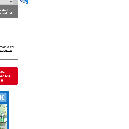
dazioni
aliani.
nviare a chi
ai appena
o/a,
vedere
GE