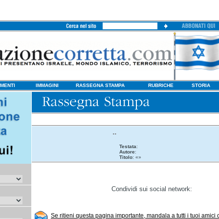
MENTI
IMMAGINI
RASSEGNA STAMPA
RUBRICHE
STORIA
..
Testata
:
Autore
:
Titolo
: «»
Condividi sui social network:
Se ritieni questa pagina importante, mandala a tutti i tuoi amici