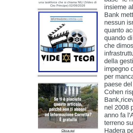
una taskforce che si chiama NILI (Video di
insieme al
Ciro Principe) 02/08/2026
Bank mett
nessun isr
quanto ac
quando di 
che dimos
infrastru
della gest
impegno de
per mancan
paese del
Cohen ris
Bank,ricev
nel 2008 p
anno fa l'
terreno su
Hadera per
Clicca qui