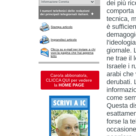
dei più ri
comporta
I numeri telefonici delle redazioni
dei principali telegiornali italiani.
tecnica, 
è sufficien
Stampa articolo
demagogic
Ingrandisci articolo
l'ideologi
giornale.
Clicca su e-mail per inviare a chi
vuoi la pagina che hai appena
letto
ne trae il 
Israele i 
arabi che 
Caro/a abbonato/a,
CLICCA QUI per vedere
derubati. 
la
HOME PAGE
informazio
come semp
Questa di
esattament
forse la t
occasione 