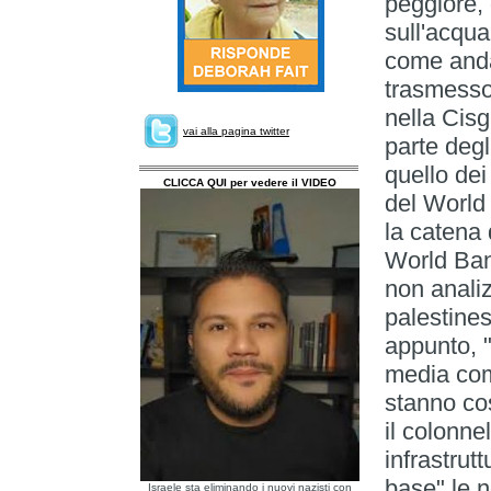
peggiore, 
sull'acqua
come and
trasmesso 
nella Cis
vai alla pagina twitter
parte degl
quello dei
CLICCA QUI per vedere il VIDEO
del World
la catena 
World Bank
non anali
palestines
appunto, "
media com
stanno cos
il colonn
infrastrutt
base" le n
Israele sta eliminando i nuovi nazisti con