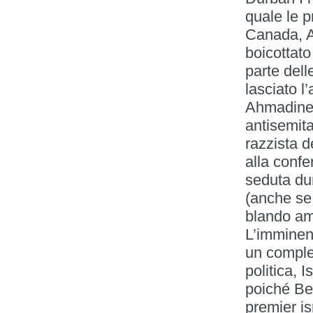
quale le p
Canada, A
boicottato
parte dell
lasciato l
Ahmadineja
antisemita
razzista d
alla conf
seduta dur
(anche se
blando am
L’imminent
un comples
politica, 
poiché Be
premier i