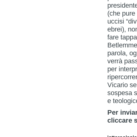
president
(che pure 
uccisi “di
ebrei), no
fare tapp
Betlemme 
parola, og
verrà pass
per interpr
ripercorre
Vicario s
sospesa s
e teologic
Per invia
cliccare 