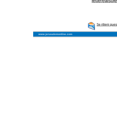
letterealso
Se ritieni que
www.jerusalemonline.com