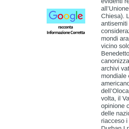
evidenti r
all’Unione
Chiesa). 
antisemiti
considerazi
mondi ara
vicino sol
Benedetto
canonizzazi
archivi va
mondiale 
americano
dell’Oloc
volta, il 
opinione 
delle naz
riacceso i 
Durban I n