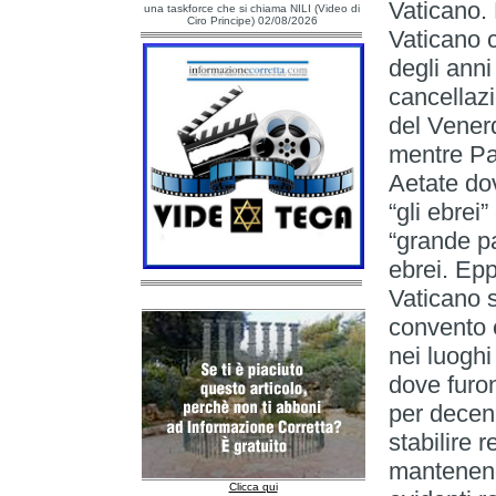
Vaticano.
una taskforce che si chiama NILI (Video di
Ciro Principe) 02/08/2026
Vaticano 
degli anni
cancellazio
del Venerd
mentre Pa
Aetate dov
“gli ebrei
“grande pa
ebrei. Epp
Vaticano 
convento e
nei luogh
dove furon
per decenn
stabilire 
mantenend
Clicca qui