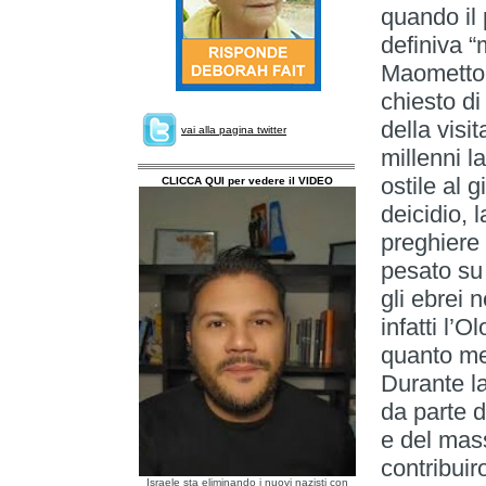
quando il
definiva “
Maometto.
chiesto di
della vis
vai alla pagina twitter
millenni l
ostile al 
CLICCA QUI per vedere il VIDEO
deicidio, 
preghiere
pesato su 
gli ebrei 
infatti l’O
quanto men
Durante l
da parte d
e del mas
contribuir
Israele sta eliminando i nuovi nazisti con