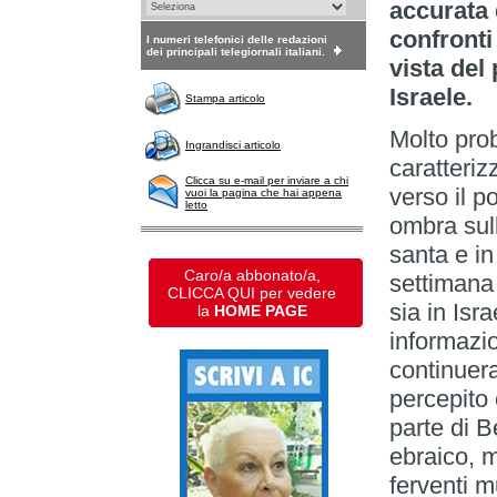
accurata 
confronti
I numeri telefonici delle redazioni
dei principali telegiornali italiani.
vista del
Israele.
Stampa articolo
Molto pro
Ingrandisci articolo
caratteriz
Clicca su e-mail per inviare a chi
verso il p
vuoi la pagina che hai appena
letto
ombra sull
santa e in
Caro/a abbonato/a,
settimana
CLICCA QUI per vedere
sia in Isr
la
HOME PAGE
informazio
continuer
percepito 
parte di B
ebraico, m
ferventi 