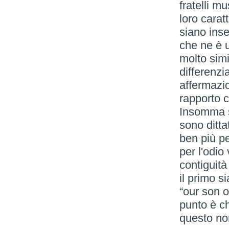
fratelli 
loro carat
siano ins
che ne è u
molto simi
differenzia
affermazio
rapporto c
Insomma s
sono ditta
ben più pe
per l'odio
contiguità
il primo s
“our son of
punto è ch
questo non