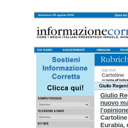
domenica 09 agosto 2026
CHI SIAMO
SUGGERIMENTI
IMMAGINI
RASS
Ugo Volli
Cartoline
<< torna all'indic
Giulio Regeni
Giulio Re
nuovo ma
l'opinion
Cartoline
Eurabia, 