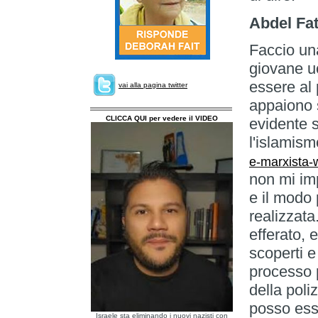
Abdel Fat
Faccio una
giovane u
essere al 
vai alla pagina twitter
appaiono 
CLICCA QUI per vedere il VIDEO
evidente s
l'islamism
e-marxista-
non mi im
e il modo 
realizzata
efferato, 
scoperti e 
processo p
della poli
posso esse
Israele sta eliminando i nuovi nazisti con