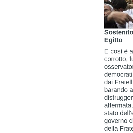
Sostenito
Egitto
E così è a
corrotto, 
osservator
democrati
dai Fratel
barando al
distrugger
affermata,
stato dell
governo di
della Frat