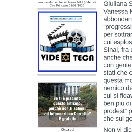
Giuliana S
una taskforce che si chiama NILI (Video di
Ciro Principe) 02/08/2026
Vanessa Ma
abbondant
“progressi
per sottrar
cui esplo
Sinai, fra
anche che
con gente
stati che
questa mo
nemico deg
cui si fi
ben più di
prodest” p
che sul g
Non vi di
Clicca qui