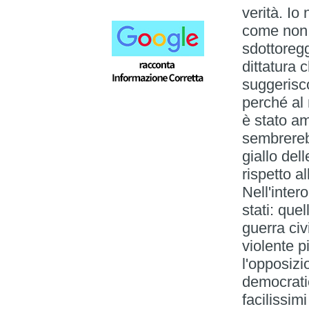
verità. I
come non l
sdottoregg
dittatura 
suggerisco
perché al 
è stato a
sembrereb
giallo del
rispetto a
Nell'inter
stati: quel
guerra civi
violente p
l'opposizi
democratic
facilissim