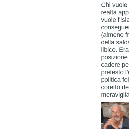
Chi vuole 
realtà ap
vuole l'is
conseguenz
(almeno f
della sald
libico. Er
posizione 
cadere per
pretesto l
politica fo
coretto de
meraviglia