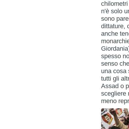
chilometr
n'è solo un
sono parec
dittature,
anche tene
monarchie
Giordania) 
spesso no
senso che
una cosa 
tutti gli a
Assad o p
scegliere 
meno repre