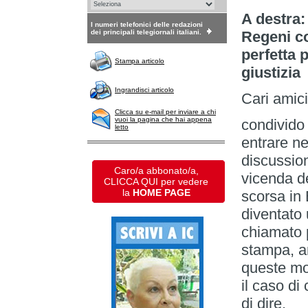
A destra:
I numeri telefonici delle redazioni
dei principali telegiornali italiani.
Regeni co
perfetta p
Stampa articolo
giustizia
Ingrandisci articolo
Cari amici
Clicca su e-mail per inviare a chi
vuoi la pagina che hai appena
condivido 
letto
entrare ne
discussion
Caro/a abbonato/a,
vicenda d
CLICCA QUI per vedere
la
HOME PAGE
scorsa in 
diventato 
chiamato p
stampa, a
queste mo
il caso di
di dire.