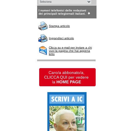
I numeri telefonici delle redazioni
dei principali telegiornali italiani.
Stampa articolo
Ingrandisci articolo
Clicca su e-mail per inviare a chi
vuoi la pagina che hai appena
letto
Caro/a abbonato/a,
CLICCA QUI per vedere
la
HOME PAGE