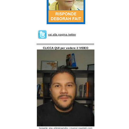
vai alla pagina twitter
CLICCA QUI per vedere il VIDEO
Israele sta eliminando i nuovi nazisti con