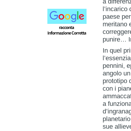
a differen
l’incarico
paese per
meritano e
correggere
punire… In
In quel p
l’essenzia
pennini, e
angolo un
prototipo 
con i pian
ammaccato
a funziona
d’ingranag
planetario
sue alliev