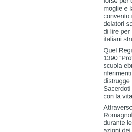
forse per 
moglie e l
convento 
delatori s
di lire per
italiani st
Quel Regi
1390 “Prov
scuola ebr
riferimenti
distrugge 
Sacerdoti 
con la vita
Attraverso
Romagnolo
durante le
azioni dei 