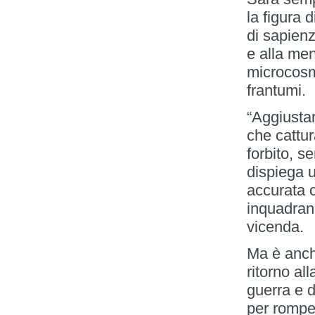
la figura 
di sapienz
e alla men
microcosm
frantumi.
“Aggiusta
che cattur
forbito, se
dispiega 
accurata c
inquadrano
vicenda.
Ma è anche
ritorno all
guerra e d
per romper