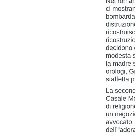
Nel romanz
ci mostran
bombardame
distruzion
ricostruis
ricostruzio
decidono d
modesta so
la madre s
orologi, G
staffetta p
La seconda
Casale Mo
di religio
un negozio
avvocato,
dell’”ador