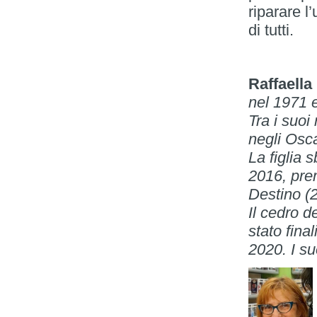
riparare l
di tutti.
Raffaell
nel 1971 e
Tra i suoi
negli Osca
La figlia 
2016, pre
Destino (2
Il cedro 
stato fin
2020. I suo