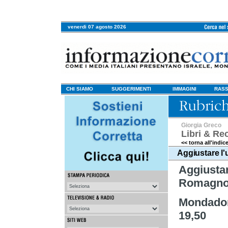
venerdi 07 agosto 2026
CHI SIAMO
SUGGERIMENTI
IMMAGINI
RASS
Giorgia Greco
Libri & Re
<< torna all'indic
Aggiustare l'
Aggius
Romagno
Mon
19,50