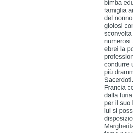
bimba edu
famiglia a
del nonno
gioiosi con
sconvolta 
numerosi 
ebrei la p
profession
condurre 
più dramma
Sacerdoti.
Francia co
dalla furi
per il suo
lui si po
disposizio
Margherit