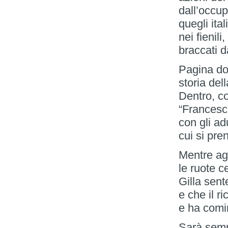
dall’occu
quegli ita
nei fienili
braccati da
Pagina dop
storia del
Dentro, co
“Francesc
con gli ad
cui si pre
Mentre ag
le ruote c
Gilla sent
e che il r
e ha comi
Sarà semp