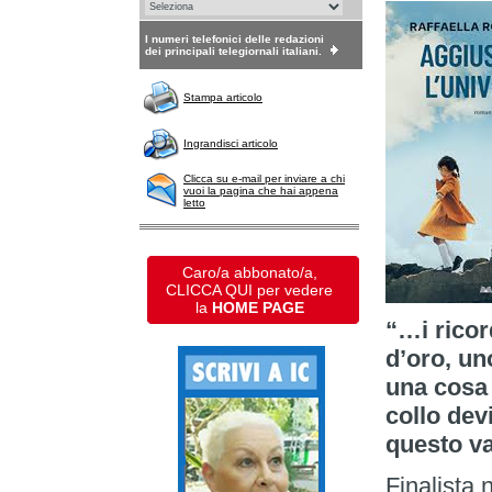
I numeri telefonici delle redazioni
dei principali telegiornali italiani.
Stampa articolo
Ingrandisci articolo
Clicca su e-mail per inviare a chi
vuoi la pagina che hai appena
letto
Caro/a abbonato/a,
CLICCA QUI per vedere
la
HOME PAGE
“…i ricor
d’oro, un
una cosa 
collo dev
questo va
Finalista 