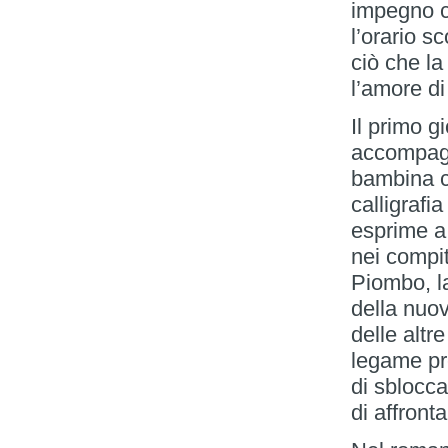
impegno c
l’orario sc
ciò che la
l’amore di
Il primo g
accompagn
bambina c
calligrafi
esprime a 
nei compi
Piombo, la
della nuo
delle altr
legame pre
di sblocca
di affront