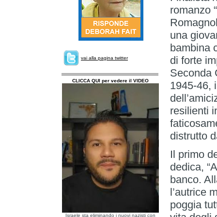
romanzo “A
Romagnolo
una giovan
bambina c
di forte i
vai alla pagina twitter
Seconda G
CLICCA QUI per vedere il VIDEO
1945-46, i
dell’amici
resilienti 
faticosam
distrutto 
Il primo d
dedica, “
banco. All
l’autrice 
poggia tut
Israele sta eliminando i nuovi nazisti con