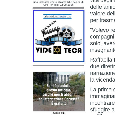
vita degli
una taskforce che si chiama NILI (Video di
Ciro Principe) 02/08/2026
delle amic
valore de
per trasm
“Volevo re
compagni,
solo, ave
insegnante
Raffaella
due dirett
narrazione
la vicenda
La prima c
immaginari
incontrare
sfuggire a
Clicca qui