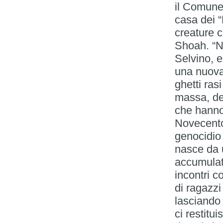
il Comune
casa dei “
creature c
Shoah. “Ne
Selvino, e
una nuova 
ghetti rasi
massa, de
che hanno 
Novecento 
genocidio 
nasce da 
accumulato
incontri c
di ragazzi
lasciando 
ci restitui