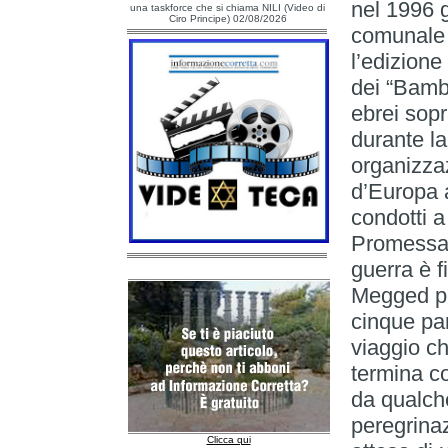
nel 1996 g
una taskforce che si chiama NILI (Video di
Ciro Principe) 02/08/2026
comunale 
l’edizione 
dei “Bambi
ebrei sopr
durante la
organizzaz
d’Europa a
condotti a
Promessa –
guerra è fi
Megged per
cinque par
viaggio ch
termina con
da qualche
peregrinaz
Clicca qui