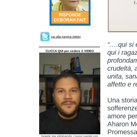
vai alla pagina twitter
“….qui si e
qui i raga
CLICCA QUI per vedere il VIDEO
profondame
crudeltà,
unita, san
affetto e 
Una storia 
sofferenze
amore per 
Aharon Meg
Promessa” 
Israele sta eliminando i nuovi nazisti con