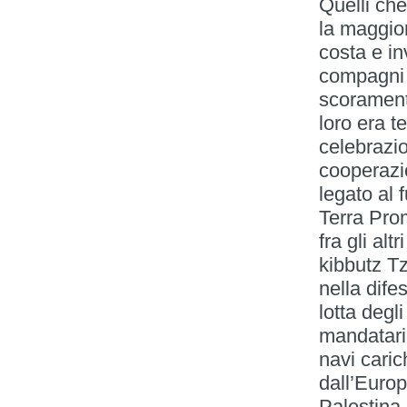
Quelli che
la maggior
costa e in
compagni i
scoramento
loro era t
celebrazio
cooperazio
legato al f
Terra Pro
fra gli alt
kibbutz T
nella dife
lotta degl
mandatari
navi caric
dall’Europ
Palestina, 