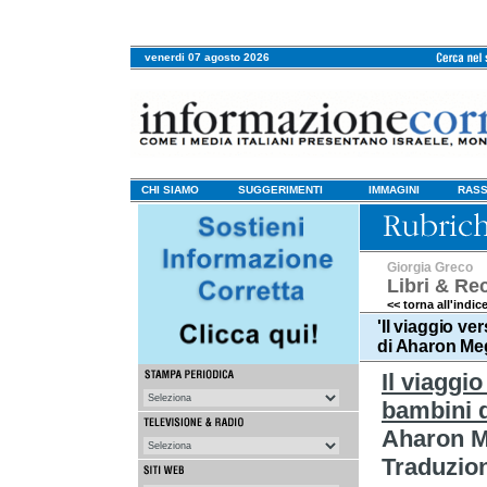
venerdi 07 agosto 2026
CHI SIAMO
SUGGERIMENTI
IMMAGINI
RASS
Giorgia Greco
Libri & Re
<< torna all'indic
'Il viaggio ve
di Aharon Me
Il viaggi
bambini d
Aharon 
Traduzion