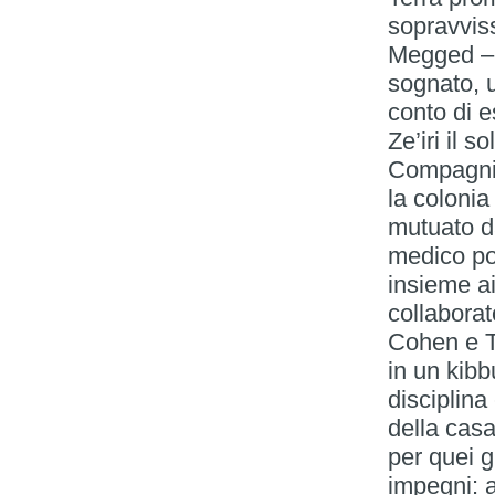
sopravviss
Megged – 
sognato, u
conto di e
Ze’iri il 
Compagnia
la coloni
mutuato d
medico po
insieme ai
collaborat
Cohen e T
in un kib
disciplina
della cas
per quei g
impegni: 