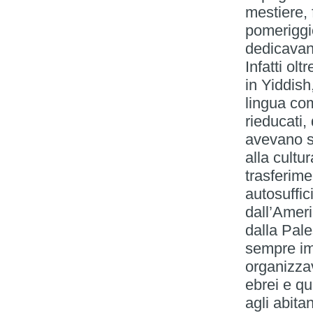
mestiere, 
pomeriggio
dedicavano
Infatti ol
in Yiddish
lingua co
rieducati,
avevano sp
alla cultu
trasferime
autosuffic
dall’Ameri
dalla Pale
sempre imp
organizzav
ebrei e que
agli abita