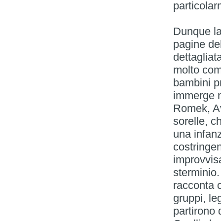
particolar
Dunque la 
pagine del
dettagliata
molto comm
bambini pr
immerge ne
Romek, Av
sorelle, c
una infanzi
costringen
improvvisa
sterminio.
racconta c
gruppi, le
partirono 