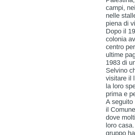
campi, nei
nelle stal
piena di vi
Dopo il 19
colonia av
centro per
ultime pag
1983 di un
Selvino ch
visitare il
la loro sp
prima e p
A seguito 
il Comune 
dove molti
loro casa.
gruppo han