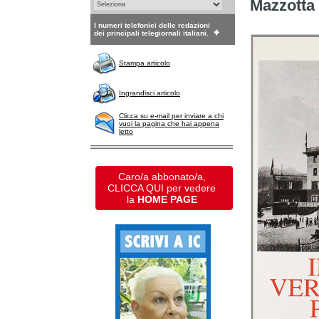
Mazzotta
I numeri telefonici delle redazioni
dei principali telegiornali italiani.
Stampa articolo
Ingrandisci articolo
Clicca su e-mail per inviare a chi
vuoi la pagina che hai appena
letto
Caro/a abbonato/a,
CLICCA QUI per vedere
la
HOME PAGE