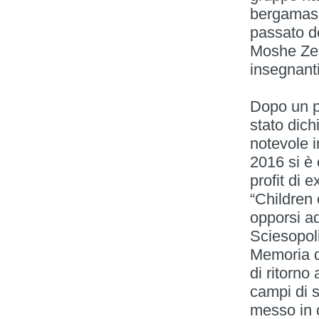
bergamasco
passato de
Moshe Ze’i
insegnanti
Dopo un pe
stato dichi
notevole i
2016 si è 
profit di e
“Children 
opporsi ad
Sciesopoli
Memoria d
di ritorno 
campi di 
messo in c