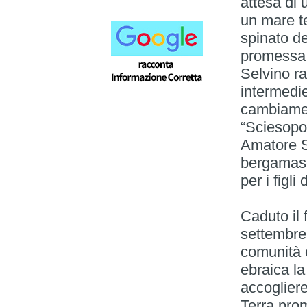
attesa di 
un mare te
spinato de
promessa. 
Selvino ra
intermedi
cambiamen
“Sciesopol
Amatore S
bergamasc
per i figl
Caduto il 
settembre 
comunità e
ebraica la
accogliere
Terra prom