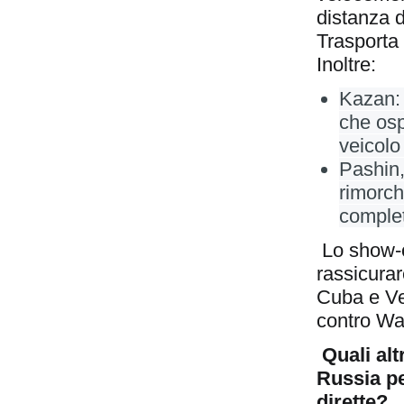
distanza d
Trasporta 
Inoltre:
Kazan: 
che osp
veicolo
Pashin, 
rimorch
complet
Lo show-o
rassicurar
Cuba e Ve
contro Wa
Quali alt
Russia pe
dirette?