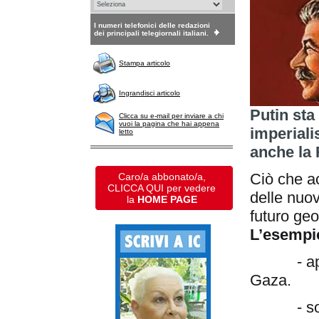
I numeri telefonici delle redazioni
dei principali telegiornali italiani.
Stampa articolo
Ingrandisci articolo
Putin sta
Clicca su e-mail per inviare a chi
vuoi la pagina che hai appena
imperiali
letto
anche la 
Ciò che ac
Caro/a abbonato/a,
CLICCA QUI per vedere
delle nuov
la
HOME PAGE
futuro geo
L’esempio
- appogg
Gaza.
- s