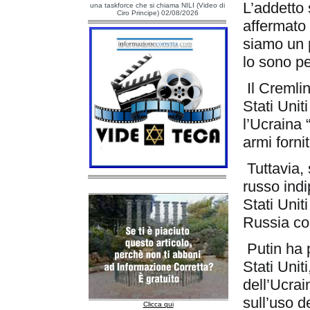
L’addetto
una taskforce che si chiama NILI (Video di
Ciro Principe) 02/08/2026
affermato
siamo un 
lo sono pe
Il Cremli
Stati Unit
l’Ucraina “
armi forni
Tuttavia, 
russo indi
Stati Unit
Russia co
Putin ha p
Stati Unit
dell’Ucrai
sull’uso d
Clicca qui