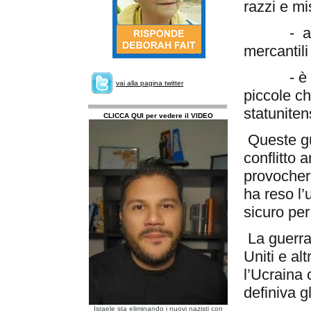
razzi e mi
- a
mercantili
- è
vai alla pagina twitter
piccole c
statunitens
CLICCA QUI per vedere il VIDEO
Queste gu
conflitto 
provocher
ha reso l’
sicuro per
La guerra 
Uniti e al
l’Ucraina 
definiva g
Israele sta eliminando i nuovi nazisti con