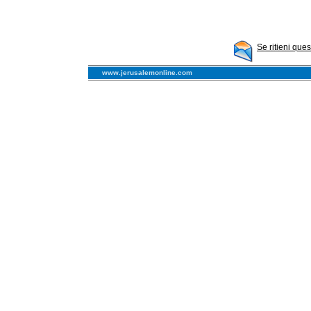
Se ritieni que
www.jerusalemonline.com