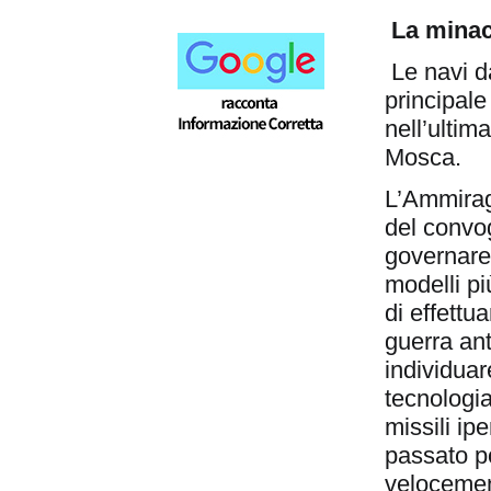
La minac
Le navi d
principal
nell’ultim
Mosca.
L’Ammirag
del convo
governare
modelli pi
di effettua
guerra ant
individuar
tecnologi
missili ip
passato p
velocemen