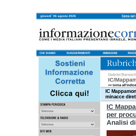
giovedi` 06 agosto 2026
CHI SIAMO
SUGGERIMENTI
IMMAGINI
RASS
Gabriel Barouc
IC/Mappa
<< torna all'indic
IC Mappamond
minacce diret
IC Mappa
per procu
Analisi d