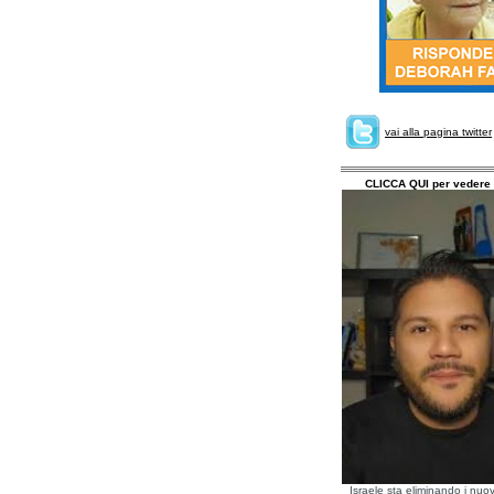
vai alla pagina twitter
CLICCA QUI per vedere 
Israele sta eliminando i nuov