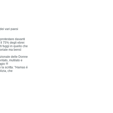
 dei vari paesi
 protestare davanti
 Il 75% degli ebrei
i fuggì in quello che
itoriale ma bensì
nazionale delle Donne
ntato, mutilato e
io !!!
 la scritta: ”Hamas é
lizia, che