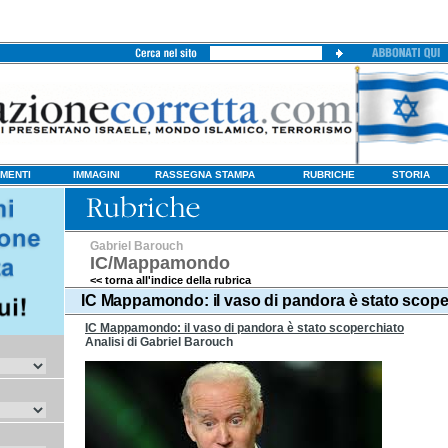
MENTI
IMMAGINI
RASSEGNA STAMPA
RUBRICHE
STORIA
Gabriel Barouch
IC/Mappamondo
<< torna all'indice della rubrica
IC Mappamondo: il vaso di pandora è stato scope
IC Mappamondo: il vaso di pandora è stato scoperchiato
Analisi di Gabriel Barouch