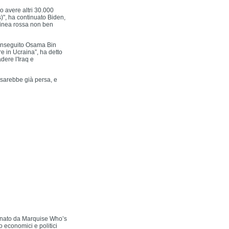
o avere altri 30.000
", ha continuato Biden,
linea rossa non ben
inseguito Osama Bin
 in Ucraina”, ha detto
dere l'Iraq e
a sarebbe già persa, e
ionato da Marquise Who’s
 economici e politici