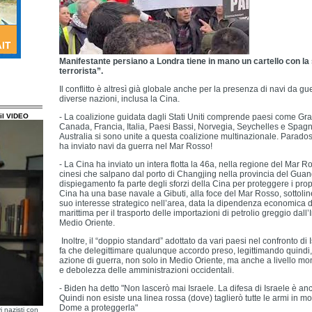
Manifestante persiano a Londra tiene in mano un cartello con la
terrorista”.
Il conflitto è altresì già globale anche per la presenza di navi da gu
diverse nazioni, inclusa la Cina.
il VIDEO
- La coalizione guidata dagli Stati Uniti comprende paesi come Gr
Canada, Francia, Italia, Paesi Bassi, Norvegia, Seychelles e Spagna
Australia si sono unite a questa coalizione multinazionale. Parado
ha inviato navi da guerra nel Mar Rosso!
- La Cina ha inviato un intera flotta la 46a, nella regione del Mar 
cinesi che salpano dal porto di Changjing nella provincia del Gu
dispiegamento fa parte degli sforzi della Cina per proteggere i propri
Cina ha una base navale a Gibuti, alla foce del Mar Rosso, sottolin
suo interesse strategico nell’area, data la dipendenza economica d
marittima per il trasporto delle importazioni di petrolio greggio dall’I
Medio Oriente.
Inoltre, il “doppio standard” adottato da vari paesi nel confronto di 
fa che delegittimare qualunque accordo preso, legittimando quindi,
azione di guerra, non solo in Medio Oriente, ma anche a livello mon
e debolezza delle amministrazioni occidentali.
- Biden ha detto "Non lascerò mai Israele. La difesa di Israele è a
Quindi non esiste una linea rossa (dove) taglierò tutte le armi in 
Dome a proteggerla"
i nazisti con