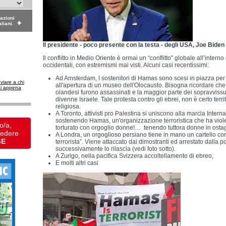
dazioni
aliani.
Il presidente - poco presente con la testa - degli USA, Joe Biden
Il conflitto in Medio Oriente è ormai un “conflitto" globale all’interno
occidentali, con estremismi mai visti. Alcuni casi recentissimi:
Ad Amsterdam, I sostenitori di Hamas sono scesi in piazza per
nviare a chi
all'apertura di un museo dell'Olocausto. Bisogna ricordare che
ai appena
olandesi furono assassinati e la maggior parte dei sopravvissut
divenne Israele. Tale protesta contro gli ebrei, non è certo terr
religiosa.
A Toronto, attivisti pro Palestina si uniscono alla marcia Inter
sostenendo Hamas, un'organizzazione terroristica che ha viole
o/a,
torturato con orgoglio donne!… tenendo tuttora donne in ostagg
vedere
A Londra, un orgoglioso persiano tiene in mano un cartello con
GE
terrorista”. Viene attaccato dai dimostranti ed arrestato dalla po
successivamente lo rilascia (vedi foto sotto).
A Zurigo, nella pacifica Svizzera accoltellamento di ebreo,
E molti altri casi