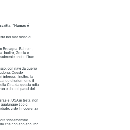
 scritta: ”Hamas é
erra nel mar rosso di
an Bretagna, Bahrein,
. Inoltre, Grecia e
ssalmente anche l’Iran
Rosso, con navi da guerra
angdong. Questo
 interessi. Inoltre, la
eando ulteriormente il
ella Cina da questa rotta
ran e da altri paesi del
Israele, USA in testa, non
 qualunque tipo di
diale, visto l’incoerenza
ncora fondamentale.
modo che non abbiano Iron