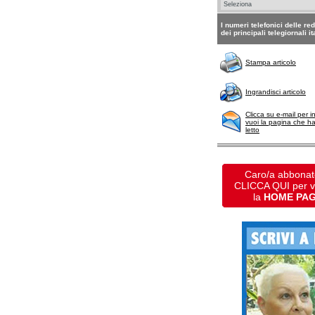
I numeri telefonici delle re
dei principali telegiornali it
Stampa articolo
Ingrandisci articolo
Clicca su e-mail per i
vuoi la pagina che h
letto
Caro/a abbonat
CLICCA QUI per 
la
HOME PA