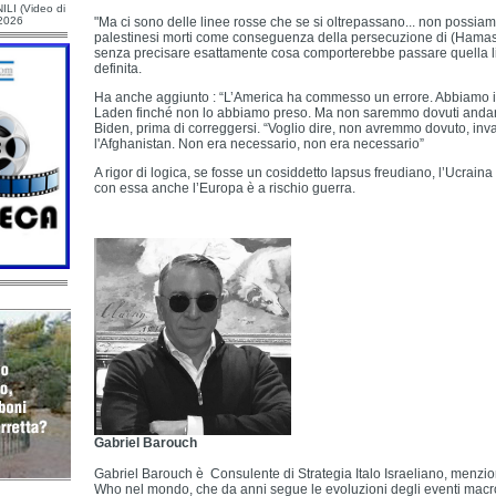
ILI (Video di
/2026
"Ma ci sono delle linee rosse che se si oltrepassano... non possiam
palestinesi morti come conseguenza della persecuzione di (Hamas)
senza precisare esattamente cosa comporterebbe passare quella 
definita.
Ha anche aggiunto : “L’America ha commesso un errore. Abbiamo 
Laden finché non lo abbiamo preso. Ma non saremmo dovuti andare
Biden, prima di correggersi. “Voglio dire, non avremmo dovuto, inva
l'Afghanistan. Non era necessario, non era necessario”
A rigor di logica, se fosse un cosiddetto lapsus freudiano, l’Ucrain
con essa anche l’Europa è a rischio guerra.
Gabriel Barouch
Gabriel Barouch è Consulente di Strategia Italo Israeliano, menz
Who nel mondo, che da anni segue le evoluzioni degli eventi macro