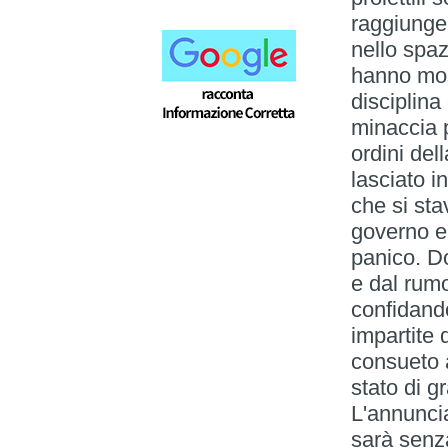
raggiunger
nello spaz
hanno mos
disciplina
minaccia 
ordini del
lasciato i
che si sta
governo e 
panico. Do
e dal rumo
confidando
impartite 
consueto 
stato di g
L'annuncia
sarà senz