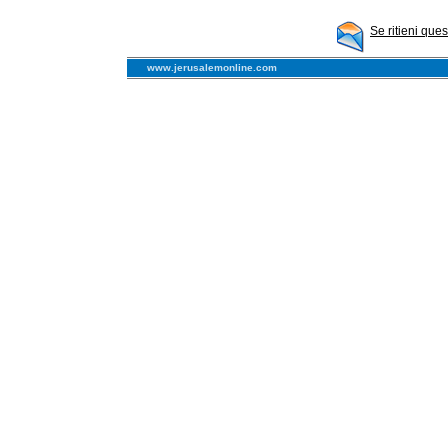
Se ritieni que
www.jerusalemonline.com