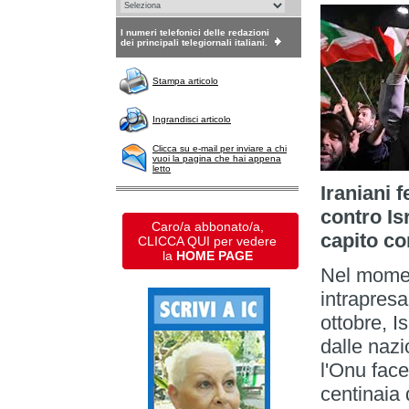
I numeri telefonici delle redazioni
dei principali telegiornali italiani.
Stampa articolo
Ingrandisci articolo
Clicca su e-mail per inviare a chi
vuoi la pagina che hai appena
letto
Iraniani 
contro Is
Caro/a abbonato/a,
capito c
CLICCA QUI per vedere
la
HOME PAGE
Nel moment
intrapresa
ottobre, I
dalle nazi
l'Onu fac
centinaia 