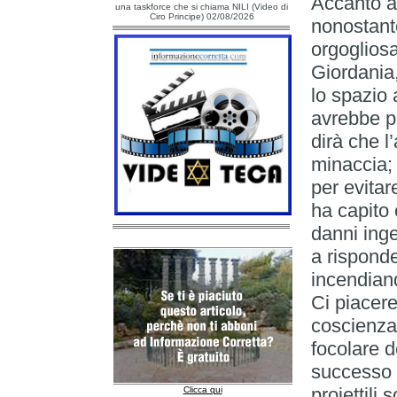
Accanto ag
una taskforce che si chiama NILI (Video di
Ciro Principe) 02/08/2026
nonostante
orgogliosa
Giordania
lo spazio 
avrebbe p
dirà che l
minaccia; 
per evitar
ha capito 
danni inge
a risponde
incendiand
Ci piacer
coscienza 
focolare d
successo 
proiettili 
Clicca qui