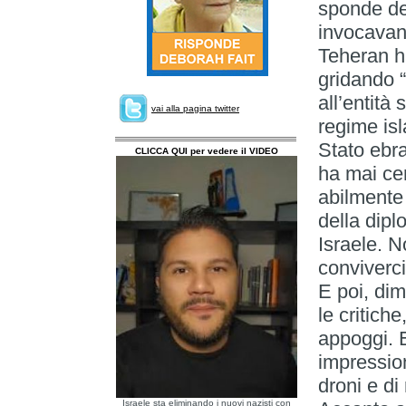
sponde del
invocavano
Teheran h
gridando “
all’entità
vai alla pagina twitter
regime isl
Stato ebra
CLICCA QUI per vedere il VIDEO
ha mai ce
abilmente 
della dipl
Israele. N
conviverci
E poi, di
le critich
appoggi. 
impression
droni e di 
Israele sta eliminando i nuovi nazisti con