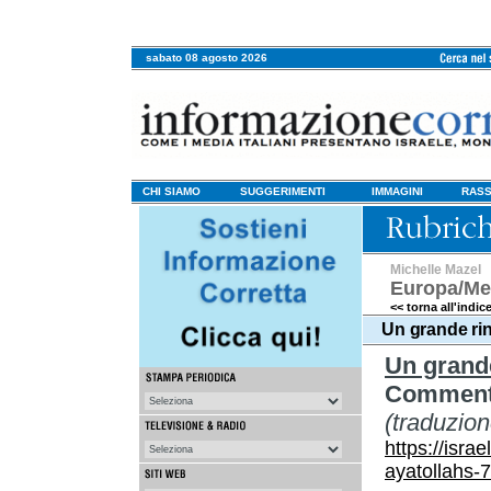
sabato 08 agosto 2026
CHI SIAMO
SUGGERIMENTI
IMMAGINI
RASS
Michelle Mazel
Europa/Me
<< torna all'indic
Un grande rin
Un grande
Commento
(traduzio
https://isra
ayatollahs-