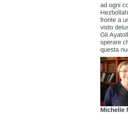
ad ogni co
Hezbollah
fronte a 
visto delu
Gli Ayatol
sperare ch
questa nu
Michelle 