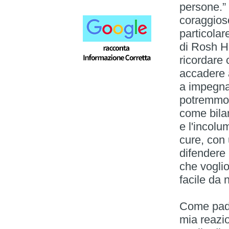
persone.” 
coraggioso
particolar
di Rosh H
ricordare 
accadere a
a impegna
potremmo 
come bilan
e l'incolu
cure, con 
difendere 
che voglio
facile da 
Come padr
mia reazi