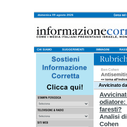
domenica 09 agosto 2026
CHI SIAMO
SUGGERIMENTI
IMMAGINI
RASS
Ben Cohen
Antisemit
<< torna all'indic
Avvicinato da
Avvicinat
odiatore:
faresti?
Analisi d
Cohen