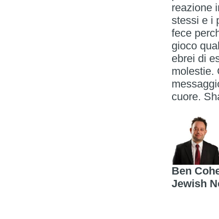
reazione i
stessi e i
fece perc
gioco qual
ebrei di e
molestie.
messaggio
cuore. Sh
Ben Cohen
Jewish N