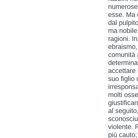
numerose 
esse. Ma 
dal pulpit
ma nobile 
ragioni. I
ebraismo, 
comunità a
determinaz
accettare 
suo figlio
irresponsa
molti osse
giustifica
al seguito
sconosciu
violente. 
più cauto;