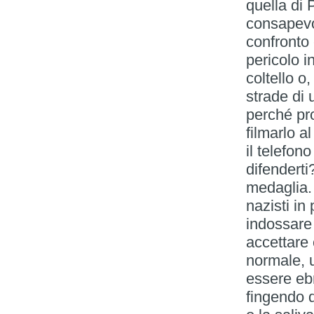
quella di 
consapevo
confronto 
pericolo i
coltello o
strade di 
perché pr
filmarlo a
il telefon
difenderti
medaglia. 
nazisti in
indossare 
accettare
normale, u
essere eb
fingendo d