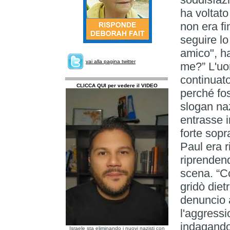
ha voltato
non era fin
seguire lo
amico", ha 
vai alla pagina twitter
me?” L'uo
continuat
CLICCA QUI per vedere il VIDEO
perché fo
slogan naz
entrasse i
forte sopr
Paul era r
riprenden
scena. “C
gridò diet
denuncio a
l'aggressi
indagando.
Israele sta eliminando i nuovi nazisti con