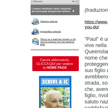
(traduzio
I numeri telefonici delle redazioni
dei principali telegiornali italiani.
https://www
Stampa articolo
you-do/
Ingrandisci articolo
“Paul” è u
Clicca su e-mail per inviare a chi
vuoi la pagina che hai appena
vive nella
letto
Queenslan
nome che g
Caro/a abbonato/a,
protegger
CLICCA QUI per vedere
la
HOME PAGE
suo figlio
avrebbero
strada, so
che, aven
figlio, riv
saluto naz
soddisfazi