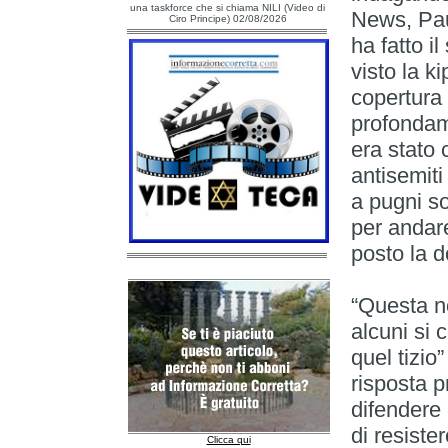
una taskforce che si chiama NILI (Video di
News, Pau
Ciro Principe) 02/08/2026
ha fatto i
visto la k
copertura 
profondame
era stato 
antisemiti
a pugni s
per andare
posto la d
“Questa no
alcuni si 
quel tizio
risposta p
difendere 
di resister
Clicca qui