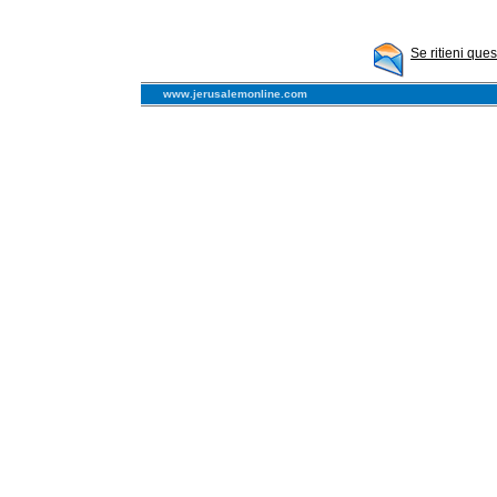
Se ritieni que
www.jerusalemonline.com