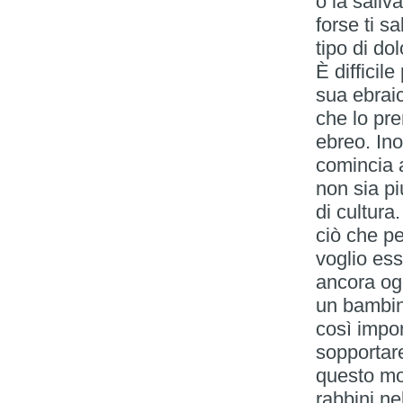
o la saliv
forse ti sa
tipo di do
È difficil
sua ebraic
che lo pre
ebreo. In
comincia a
non sia pi
di cultura
ciò che pe
voglio es
ancora ogg
un bambin
così impo
sopportare
questo mo
rabbini ne